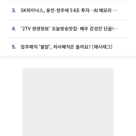
SK하이닉스, 용인·청주에 54조 투자…AI 메모리 생산기지 키운다
3.
'2TV 생생정보' 오늘방송맛집- 배우 강성진 단골! 쌀국수ㆍ푸팟퐁 커리 맛집 '블○○○'
4.
입추매직 '불발', 처서매직은 올까요? [해시태그]
5.