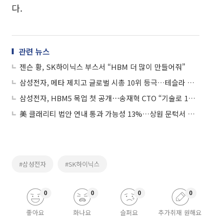
다.
관련 뉴스
젠슨 황, SK하이닉스 부스서 “HBM 더 많이 만들어줘”
삼성전자, 메타 제치고 글로벌 시총 10위 등극…테슬라 맹추격
삼성전자, HBM5 목업 첫 공개⋯송재혁 CTO “기술로 1등 목표”
美 클래리티 법안 연내 통과 가능성 13%…상원 문턱서 제동
#삼성전자
#SK하이닉스
0
0
0
0
좋아요
화나요
슬퍼요
추가취재 원해요