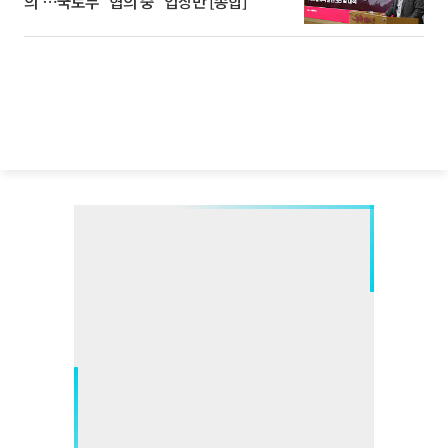
의'⋯국토부 "협의 중" 입장만 [종합]