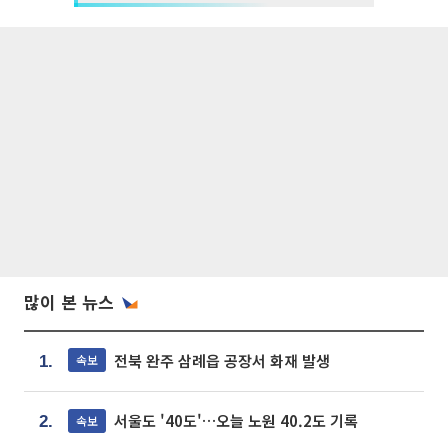
많이 본 뉴스
전북 완주 삼례읍 공장서 화재 발생
속보
1.
서울도 '40도'…오늘 노원 40.2도 기록
속보
2.