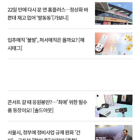
22일 만에 다시 문 연 홈플러스…정상화 바
쁜데 재고 없어 ‘발동동’[가보니]
입추매직 '불발', 처서매직은 올까요? [해
시태그]
콘서트 갈 때 응원봉만?⋯'최애' 위한 필수
품 등장이오! [솔드아웃]
서울시, 정부에 정비사업 규제 완화 '건