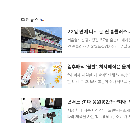
주요 뉴스
22일 만에 다시 문 연 홈플러스
서울월드컵경기장점 67명 출근해 재개점 
연 홈플러스 서울월드컵경기장점. 7일 
우유, 과일 같은 신선식품이 차근차근 자
입추매직 '불발', 처서매직은 올
“와 이제 시원한 거 같아” 단체 ‘뇌손상
한 더위 속 30도대 초반이 상대적으로
지역에 있었습니다. 7월 말에는 서풍과
콘서트 갈 때 응원봉만?⋯'최애'
지금 화제 되는 패션·뷰티 트렌드를 소개
따라 제품을 사는 '디토(Ditto) 소비
어디일까요? 아이돌 콘서트 시작을 기다