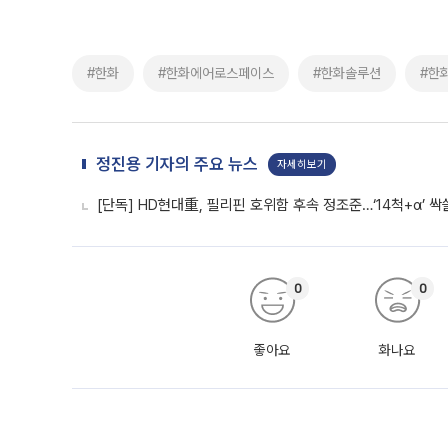
#한화
#한화에어로스페이스
#한화솔루션
#한
정진용 기자의 주요 뉴스
자세히보기
[단독] HD현대重, 필리핀 호위함 후속 정조준…‘14척+α’ 
0
0
좋아요
화나요