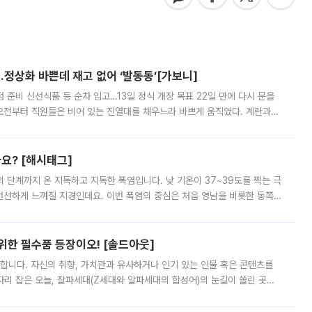
…정상화 바쁜데 재고 없어 ‘발동동’[가보니]
준비 신선식품 등 순차 입고…13일 정식 개장 목표 22일 만에 다시 문을
오전부터 직원들은 비어 있는 진열대를 채우느라 바쁘게 움직였다. 계란과
리를 잡기 시작했지만, 매장 곳곳엔 여전히 텅 빈 매대가 먼저 눈에 들어왔
까요? [해시태그]
’의 단계까지 온 지독하고 지독한 폭염입니다. 낮 기온이 37~39도를 찍는 극
 선선하게 느껴질 지경인데요. 이번 폭염의 중심은 처음 영남을 비롯한 동쪽
 북서풍이 산맥을 넘어 영남 쪽으로 내려오면서 뜨겁고 건조해졌는데요.
 위한 필수품 등장이오! [솔드아웃]
합니다. 자신의 취향, 가치관과 유사하거나 인기 있는 인물 혹은 콘텐츠를
'가 자리 잡은 오늘, 잘파세대(Z세대와 알파세대의 합성어)의 눈길이 쏠린 곳은
리는 공연장. 응원봉만큼이나 눈에 띄는 게 있습니다. 공연이 시작되기