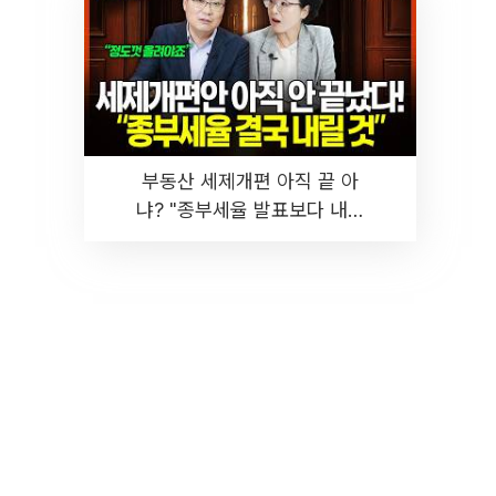
부동산 세제개편 아직 끝 아
냐? "종부세율 발표보다 내릴
것" 장기거주·양도세 전망 I 집
땅지성 I 김인만, 진미윤