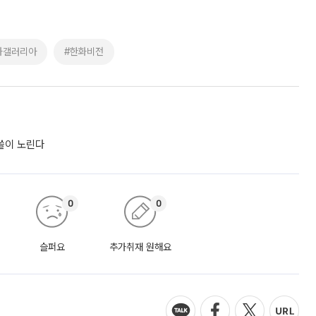
화갤러리아
#한화비전
싹쓸이 노린다
0
0
슬퍼요
추가취재 원해요