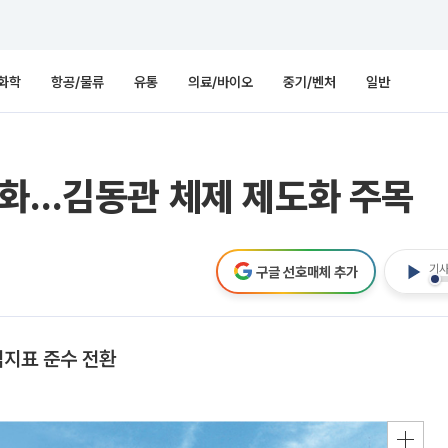
화학
항공/물류
유통
의료/바이오
중기/벤처
일반
문화…김동관 체제 제도화 주목
기사
구글 선호매체 추가
심지표 준수 전환