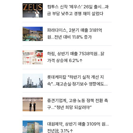
컴투스 신작 ‘제우스’ 26일 출시…과
금 부담 낮추고 경쟁 재미 살렸다
파라다이스, 2분기 매출 3181억
원…전년 대비 11.8% 증가
하림, 상반기 매출 7538억원…닭
가격 상승에 6.2%↑
롯데케미칼 "하반기 실적 개선 지
속"…재고손실·정기보수 영향에도
흑자 유지
중견기업계, 고용·노동 정책 전환 촉
구…“청년 희망 되살려야”
대원제약, 상반기 매출 3109억 원…
전년比 3.1%↑