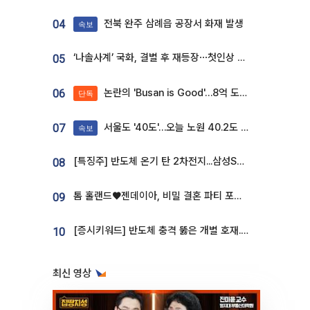
전북 완주 삼례읍 공장서 화재 발생
04
속보
‘나솔사계’ 국화, 결별 후 재등장⋯첫인상 투표 휩쓸고 ‘인기녀’ 등극
05
논란의 'Busan is Good'…8억 도시브랜드, 용산 대통령실 CI 업체가 수행
06
단독
서울도 '40도'…오늘 노원 40.2도 기록
07
속보
[특징주] 반도체 온기 탄 2차전지...삼성SDI, 장 초반 7% 넘게 껑충
08
톰 홀랜드♥젠데이아, 비밀 결혼 파티 포착⋯호텔 대관비만 9억
09
[증시키워드] 반도체 충격 뚫은 개별 호재...포스코퓨처엠·에코프로·한화솔루션 '눈길'
10
최신 영상