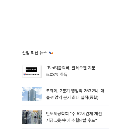
산업 최신 뉴스
[BioS]블랙록, 알테오젠 지분
5.03% 취득
코웨이, 2분기 영업익 2532억...매
출·영업익 분기 최대 실적(종합)
반도체공학회 "주 52시간제 개선
시급…美·中에 추월당할 수도"