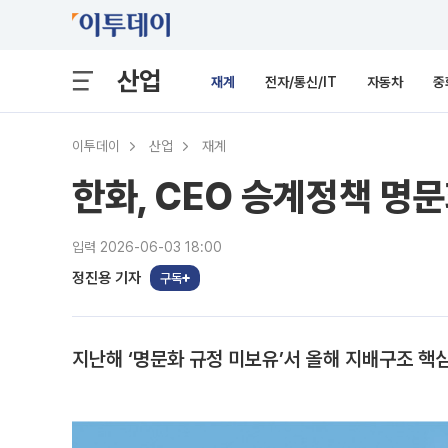
산업
재계
전자/통신/IT
자동차
중
이투데이
산업
재계
한화, CEO 승계정책 명
입력 2026-06-03 18:00
정진용 기자
구독
지난해 ‘명문화 규정 미보유’서 올해 지배구조 핵