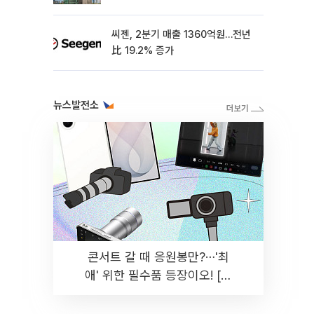
씨젠, 2분기 매출 1360억원…전년
比 19.2% 증가
뉴스발전소
콘서트 갈 때 응원봉만?⋯'최
애' 위한 필수품 등장이오! [솔
드아웃]