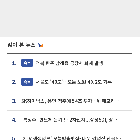
많이 본 뉴스
전북 완주 삼례읍 공장서 화재 발생
속보
1.
서울도 '40도'…오늘 노원 40.2도 기록
속보
2.
SK하이닉스, 용인·청주에 54조 투자…AI 메모리 생산기지 키운다
3.
[특징주] 반도체 온기 탄 2차전지...삼성SDI, 장 초반 7% 넘게 껑충
4.
'2TV 생생정보' 오늘방송맛집- 배우 강성진 단골! 쌀국수ㆍ푸팟퐁 커리 맛집 '블○○○'
5.