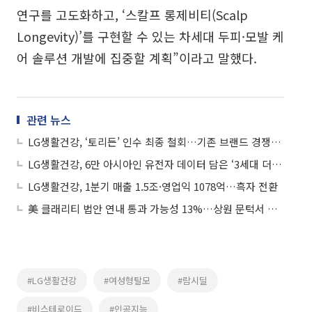
연구를 고도화하고, ‘스칼프 롱제비티(Scalp
Longevity)’를 구현할 수 있는 차세대 두피·모발 케
어 솔루션 개발에 집중할 계획”이라고 말했다.
관련 뉴스
LG생활건강, ‘토리든’ 인수 최종 철회…기존 브랜드 경쟁력 집중
LG생활건강, 6만 아시아인 유전자 데이터 담은 ‘3세대 더후 천기단’ 공개
LG생활건강, 1분기 매출 1.5조·영업익 1078억…흑자 전환
美 클래리티 법안 연내 통과 가능성 13%…상원 문턱서 제동
#LG생활건강
#여성형탈모
#람시딜
#비스테로이드
#인공지능