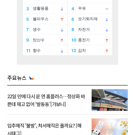
주요뉴스
22일 만에 다시 문 연 홈플러스…정상화 바
쁜데 재고 없어 ‘발동동’[가보니]
입추매직 '불발', 처서매직은 올까요? [해
시태그]