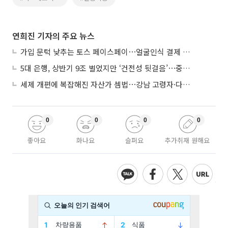
연희진 기자의 주요 뉴스
가입 문턱 낮추는 토스 페이스페이⋯얼굴인식 결제 확산 속도낸다
5대 은행, 상반기 9조 벌었지만 ‘건전성 뒷걸음’⋯중기대출 문턱 높아지나
세제 개편에 복잡해진 자산가 셈법⋯강남 고령자·다주택자 ‘자산재편 고심’
0
0
0
0
좋아요
화나요
슬퍼요
추가취재 원해요