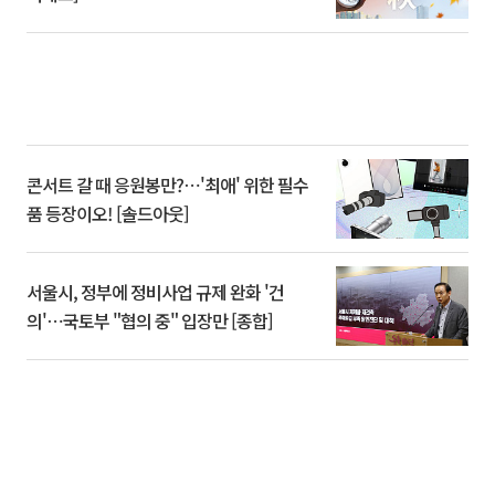
콘서트 갈 때 응원봉만?⋯'최애' 위한 필수
품 등장이오! [솔드아웃]
서울시, 정부에 정비사업 규제 완화 '건
의'⋯국토부 "협의 중" 입장만 [종합]