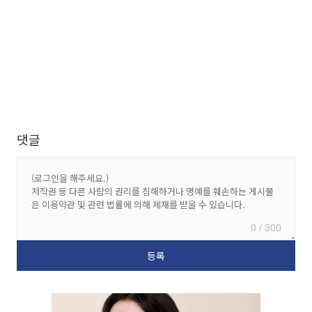
댓글
0 / 300