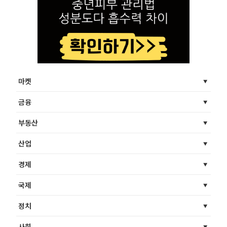
마켓
금융
부동산
산업
경제
국제
정치
사회