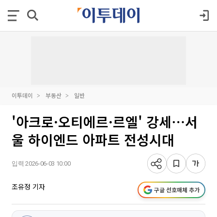
이투데이
부동산
일반
'아크로·오티에르·르엘' 강세⋯서
울 하이엔드 아파트 전성시대
입력 2026-06-03 10:00
조유정 기자
구글 선호매체 추가