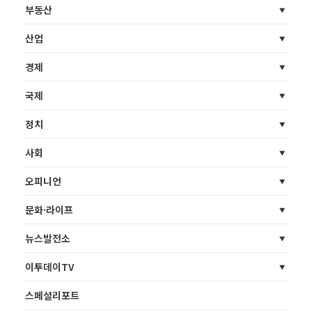
부동산
산업
경제
국제
정치
사회
오피니언
문화·라이프
뉴스발전소
이투데이TV
스페셜리포트