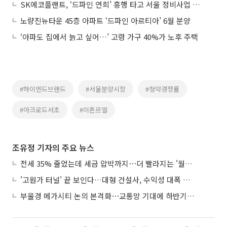
SK에코플랜트, ‘드파인 연희’ 흥행 타고 서울 정비사업 공략 나선다
노량진뉴타운 45층 아파트 ‘드파인 아르티아’ 6월 분양
‘아파도 집에서 늙고 싶어…’ 고령 가구 40%가 노후 주택
#하이엔드브랜드
#서울분양시장
#청약경쟁률
#아크로드서초
#이촌르엘
조유정 기자의 주요 뉴스
전세 35% 줄었는데 세금 압박까지⋯더 빨라지는 '월세화'
'고원가 터널' 끝 보인다…대형 건설사, 수익성 대폭 개선
부울경 메가시티 논의 본격화⋯교통망 기대에 하반기 분양시장 '주목'