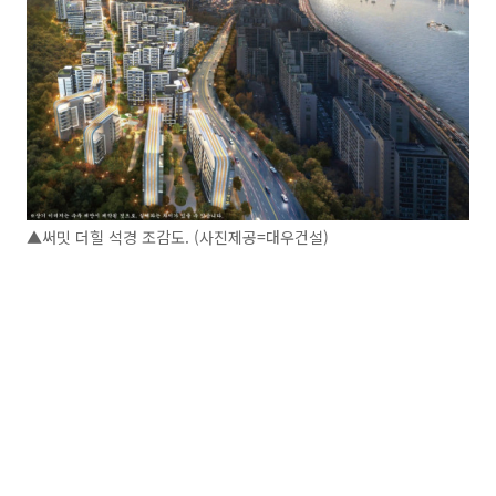
▲써밋 더힐 석경 조감도. (사진제공=대우건설)