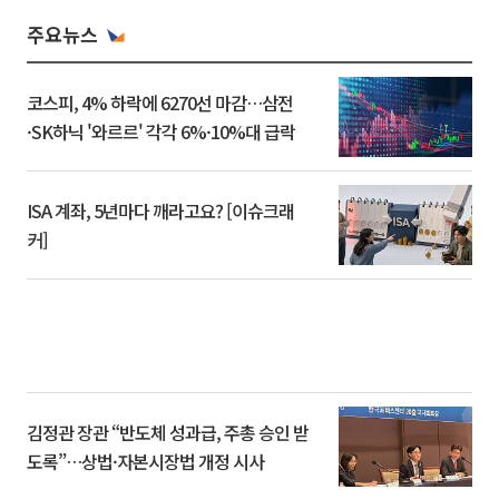
주요뉴스
코스피, 4% 하락에 6270선 마감…삼전
·SK하닉 '와르르' 각각 6%·10%대 급락
ISA 계좌, 5년마다 깨라고요? [이슈크래
커]
김정관 장관 “반도체 성과급, 주총 승인 받
도록”…상법·자본시장법 개정 시사