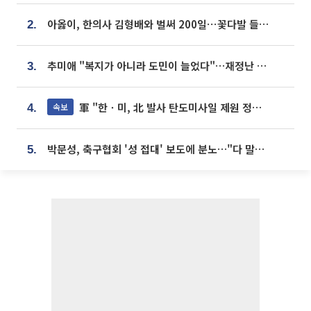
아옳이, 한의사 김형배와 벌써 200일⋯꽃다발 들고 "프러포즈 아냐"
2.
추미애 "복지가 아니라 도민이 늘었다"…재정난 책임론 정면돌파
3.
軍 "한ㆍ미, 北 발사 탄도미사일 제원 정밀분석 중"
속보
4.
박문성, 축구협회 '성 접대' 보도에 분노…"다 말아먹으려고 작정했나"
5.