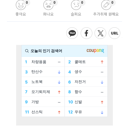
0
0
0
0
좋아요
화나요
슬퍼요
추가취재 원해요