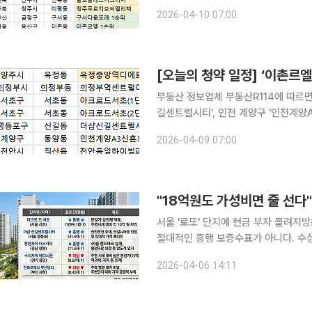
수를 받는다. 또 경기 용인시 '용인고림동문디이스트', 화성시 '야목역서희스타힐스그랜드힐', 경남
2026-04-10 07:00
창원시 '엘리프창원(B1)', 경북 안동시
[오늘의 청약 일정] ‘이촌르엘
부동산 정보업체 부동산R114에 따르면
길센트럴시티', 인천 계양구 '인천계양
크레인' 등 단지에서 당첨자를 발표한다. 또 부산시 금정구 '구서다움포레'와 서울시 용산구 '
2026-04-09 07:00
엘' 단지는 이날 특별공급 청약 접수를
"18억원도 가성비면 줄 선다
서울 '로또' 단지에 현금 부자 몰려지방은 가격·입지 따라 '희비
절대적인 흥행 보증수표가 아니다. 수
리는 반면 인기 주거지라도 가격 메리
2026-04-06 14:11