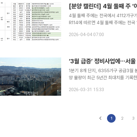
[분양 캘린더] 4월 둘째 주 ‘
4월 둘째 주에는 전국에서 4112가구가 분양에 나선다. ◇청약 단지(
R114에 따르면 4월 둘째 주에는 전국 
한다. 7일에는 경기 안양시 '힐스테이
2026-04-04 07:00
'검단호수공원역파라곤(AA36)', 부산
‘3월 급증’ 정비사업에⋯서울
1분기 8개 단지, 6355가구 공급3월 봄 성수기·대
양 물량이 최근 5년간 최대치를 기록한
지들이 3월에 집중적으로 공급된 데다
2026-03-31 15:33
1
2
3