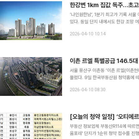
한강변 1km 집값 독주…초고
‘나인원한남’, 1분기 최고가 기록 서울 아파트 초고가 거래가 한강변에 집중되는 흐름이 뚜렷해지고
있다. 동일 단지 내에서도 한강 조망 
시 부각되는 모습이다. 올해 1분기 서울 아파트 최고가 거래 상위 단지는 모두 한강 인접 지역에서
2026-04-10 10:14
나왔다. 10일 부동산 빅데이터 플랫폼 
이촌 르엘 특별공급 146.5대
서울 용산구 이촌동 ‘이촌 르엘(이촌현
몰렸다. 9일 한국부동산원 청약홈에 따르면 이날 이촌 르엘 특별공급 10가구 모집에 1465명이 신
청해 평균 146.5대 1의 경쟁률을 기록했다. 유형별로는 8가구가 배정된 다자녀 가구
2026-04-10 08:30
몰렸고 2가구를 모집한 노부모 부양에
[오늘의 청약 일정] ‘오티에르
부동산 정보업체 부동산R114에 따르면 
움포레' 단지가 1순위 청약 접수를 진행