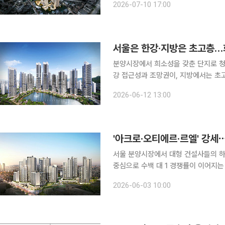
2026-07-10 17:00
현상이 뚜렷해지는 모습이
서울은 한강·지방은 초고층…
분양시장에서 희소성을 갖춘 단지로 청
강 접근성과 조망권이, 지방에서는 초
이 차별화되는 모습이다. 12일 부동산 전문 리서치업체 리얼투데이에 따르면 올해 1~5월 서울 신규
2026-06-12 13:00
분양 단지 가운데 1순위 청약 경쟁률이
'아크로·오티에르·르엘' 강
서울 분양시장에서 대형 건설사들의 하
중심으로 수백 대 1 경쟁률이 이어지
의 핵심 키워드로 자리 잡는 모습이다. 3일 부동산114에 따르면 올해 서울 분양 단지 가운데 1순위
2026-06-03 10:00
청약 경쟁률 상위 3곳은 모두 10대 