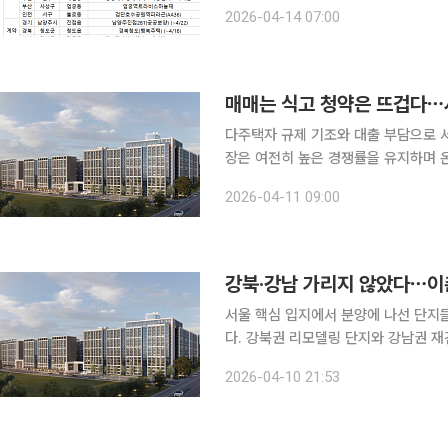
션고성퍼스트뷰', 전북 전주시 '북전주
2026-04-14 07:00
등 단지에서 1순위 청약 접수를 진행한
매매는 식고 청약은 뜨겁다⋯서
다주택자 규제 기조와 대출 부담으로 
장은 여전히 높은 경쟁률을 유지하며 온
에서 실수요가 신규 분양으로 이동하는 흐름이 이어지는 모
2026-04-11 09:00
서울 아파트 가격 상승 폭은 둔화되는
강북·강남 가리지 않았다⋯이촌
서울 핵심 입지에서 분양에 나선 단지
다. 강북권 리모델링 단지와 강남권 
인하는 모습이다. 10일 한국부동산원 청약홈에 따르면 서울 용산구 이촌동 ‘이촌 르엘’ 1순위 청약은
2026-04-10 21:53
78가구 모집에 1만528명이 신청해 평균