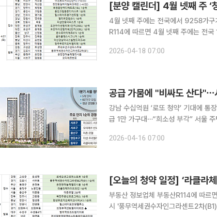
[분양 캘린더] 4월 넷째 주
4월 넷째 주에는 전국에서 9258가구가 분양에 나선다. ◇청약 단지
R114에 따르면 4월 넷째 주에는 전국
한다. 21일에는 경기 양주시 '옥정중앙
2026-04-18 07:00
시 '힐스테이트평거센트럴', 창원시 '엘
공급 가뭄에 "비싸도 산다"⋯
강남 수십억원 ‘로또 청약’ 기대에 통
급 1만 가구대⋯“희소성 부각” 서울 주택 공급 우려가 짙어지면서 아파트 청약이 뜨겁게 달아오르고
있다. 분양가 상한제 영향으로 수억원
2026-04-16 07:00
평형' 20억원을 웃도는 단지가 1순위
[오늘의 청약 일정] ‘라클라
부동산 정보업체 부동산R114에 따르면
시 '풍무역세권수자인그라센트2차(B1)'