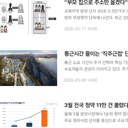
“부모 집으로 주소만 옮겼다”
규제지역 분양 단지 43곳·2.5만가구 대상 국토교통부가 부양가족 실거주 여부까지 들
방위 부정청약 단속에 나선다. 최근 강
지 잇따라 등장하면서 위장 전입과 서류 
2026-05-11 10:00
부와 국무조정실 부동산 감독 추진단은
통근시간 줄이는 ‘직주근접’ 
통근 소요 시간이 주거 선택의 핵심 
수요자들의 관심이 이어지고 있다. 주
줄여서라도 출퇴근 시간을 단축하려는 흐름이
2026-05-09 14:00
2024년 말 발표한 실험적 통계에 따
3월 전국 청약 11만 건 몰렸
올해 3월 분양시장에서 1순위 청약 접
주요 정비사업 단지를 중심으로 수요가 
부동산 정보업체 직방이 올해 청약 시장