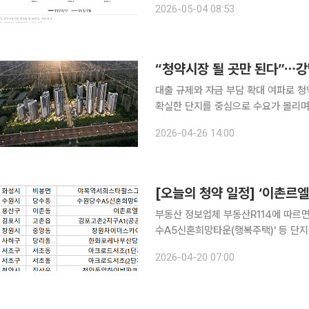
2026-05-04 08:53
는 전국 10만9928건으로 집계됐다고
“청약시장 될 곳만 된다”⋯강남
대출 규제와 자금 부담 확대 여파로 
확실한 단지를 중심으로 수요가 몰리며 ‘
부동산 리서치업체 리얼투데이가 한국
2026-04-26 14:00
핵심 입지를 중심으로 청약 수요가 쏠
[오늘의 청약 일정] ‘이촌르엘
부동산 정보업체 부동산R114에 따르면
수A5신혼희망타운(행복주택)' 등 단지에서 당첨자를 발표한다
산 사하구 '한화포레나부산당리'와 경남
2026-04-20 07:00