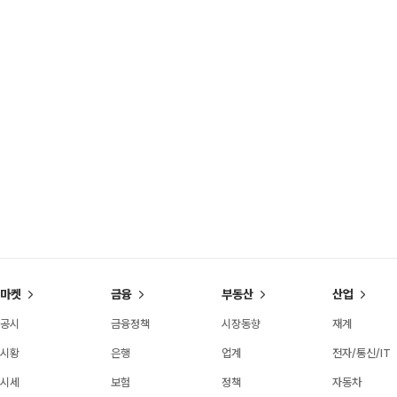
마켓
금융
부동산
산업
공시
금융정책
시장동향
재계
시황
은행
업계
전자/통신/IT
시세
보험
정책
자동차