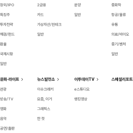
장외/IPO
2금융
분양
중화학
특징주
카드
일반
항공/물류
투자전략
가상자산/핀테크
유통
채권/펀드
일반
의료/바이오
환율
중기/벤처
국제시황
일반
일반
문화·라이프
뉴스발전소
이투데이TV
스페셜리포트
관광
이슈크래커
e스튜디오
방송/TV
요즘, 이거
랭킹영상
영화
그래픽스
음악
한 컷
공연/출판