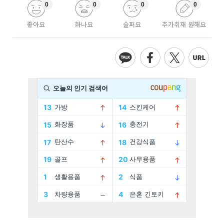
0
0
0
0
좋아요
화나요
슬퍼요
추가취재 원해요