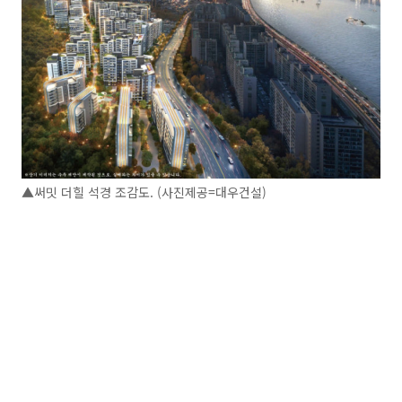
▲써밋 더힐 석경 조감도. (사진제공=대우건설)