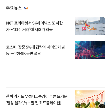
주요뉴스
NXT 프리마켓서 SK하이닉스 또 하한
가⋯‘11주 거래’에 시초가 왜곡
코스피, 장중 5%대 급락에 사이드카 발
동…삼성·SK 동반 폭락
한끼 먹기도 무섭다...폭염이 부른 뜨거운
‘밥상 물가’[뉴노멀 된 히트플레이션]