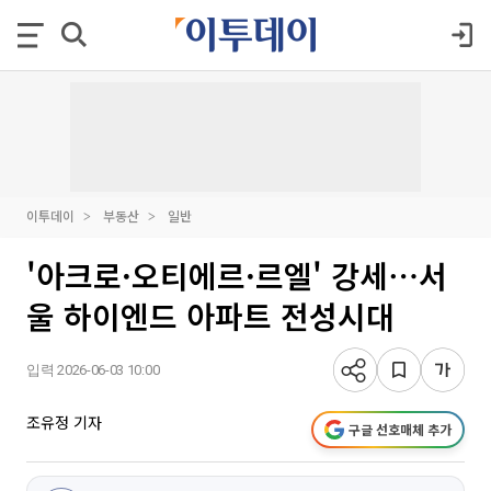
이투데이
부동산
일반
'아크로·오티에르·르엘' 강세⋯서
울 하이엔드 아파트 전성시대
입력 2026-06-03 10:00
조유정 기자
구글 선호매체 추가