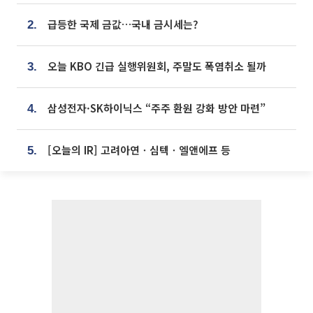
급등한 국제 금값…국내 금시세는?
2.
오늘 KBO 긴급 실행위원회, 주말도 폭염취소 될까
3.
삼성전자·SK하이닉스 “주주 환원 강화 방안 마련”
4.
[오늘의 IR] 고려아연ㆍ심텍ㆍ엘앤에프 등
5.