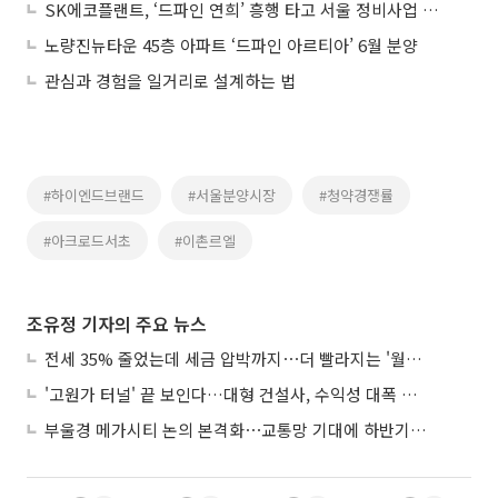
SK에코플랜트, ‘드파인 연희’ 흥행 타고 서울 정비사업 공략 나선다
노량진뉴타운 45층 아파트 ‘드파인 아르티아’ 6월 분양
관심과 경험을 일거리로 설계하는 법
#하이엔드브랜드
#서울분양시장
#청약경쟁률
#아크로드서초
#이촌르엘
조유정 기자의 주요 뉴스
전세 35% 줄었는데 세금 압박까지⋯더 빨라지는 '월세화'
'고원가 터널' 끝 보인다…대형 건설사, 수익성 대폭 개선
부울경 메가시티 논의 본격화⋯교통망 기대에 하반기 분양시장 '주목'