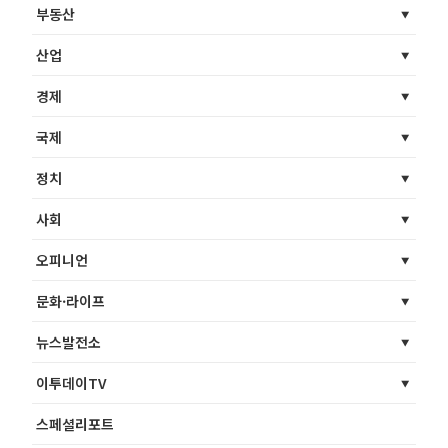
부동산
산업
경제
국제
정치
사회
오피니언
문화·라이프
뉴스발전소
이투데이TV
스페셜리포트