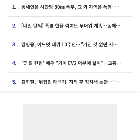
동해안은 시간당 80㎜ 폭우, 그 외 지역은 폭염…‘극과 극 날씨’
1.
[내일 날씨] 폭염 한풀 꺾여도 무더위 계속⋯동해안 이틀 연속 비
2.
임영웅, 어느덧 데뷔 10주년⋯"가진 것 없던 시절, 내 앞엔 20명의 팬뿐"
3.
'굿 윌 헌팅' 배우 "기아 EV2 덕분에 살아"…교통사고 후 안전성 극찬
4.
김희철, '뒤집힌 태극기' 지적 후 정치색 논란…"좌우 떠나 우리나라 국기"
5.