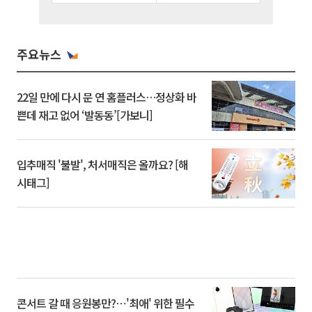
주요뉴스
22일 만에 다시 문 연 홈플러스…정상화 바
쁜데 재고 없어 ‘발동동’[가보니]
입추매직 '불발', 처서매직은 올까요? [해
시태그]
콘서트 갈 때 응원봉만?⋯'최애' 위한 필수