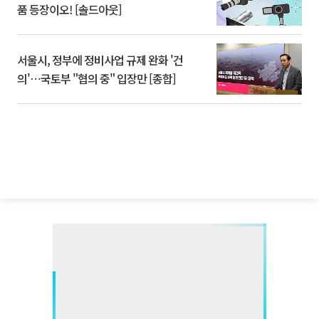
품 등장이오! [솔드아웃]
서울시, 정부에 정비사업 규제 완화 '건
의'⋯국토부 "협의 중" 입장만 [종합]