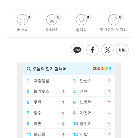
0
0
0
0
좋아요
화나요
슬퍼요
추가취재 원해요