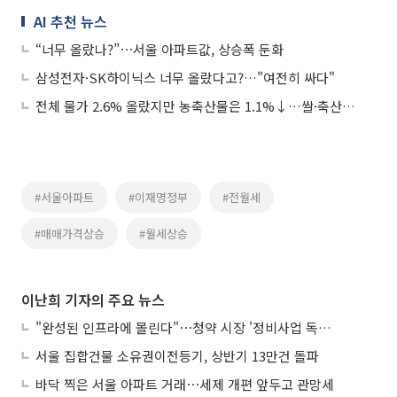
AI 추천 뉴스
“너무 올랐나?”⋯서울 아파트값, 상승폭 둔화
삼성전자·SK하이닉스 너무 올랐다고?…"여전히 싸다"
전체 물가 2.6% 올랐지만 농축산물은 1.1%↓…쌀·축산물은 불안
#서울아파트
#이재명정부
#전월세
#매매가격상승
#월세상승
이난희 기자의 주요 뉴스
"완성된 인프라에 몰린다"⋯청약 시장 '정비사업 독주' 42배 격차
서울 집합건물 소유권이전등기, 상반기 13만건 돌파
바닥 찍은 서울 아파트 거래⋯세제 개편 앞두고 관망세