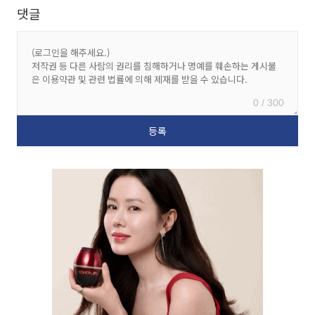
댓글
0 / 300