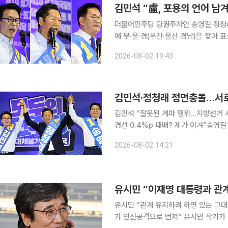
김민석 “盧, 포용의 언어 남
더불어민주당 당권주자인 송영길·정청래·
에 부·울·경(부산·울산·경남)을 찾아
제소하겠다며 공세 수위를 높이는 한편 ‘노무현 
2026-08-02 19:43
산전시컨벤션센터에서 열린 당대표 후
김민석·정청래 정면충돌…서로
김민석 “잘못된 계파 행위…지방선거 
경선 0.4%p 패배? 제가 이겨”송영길
불어민주당 8·17 전당대회 지역별 경
2026-08-02 14:21
이 거세지고 있다. 두 후보는 서로를 
유시민 “이재명 대통령과 관
유시민 “관계 유지하려 하면 있는 그대로
가 인신공격으로 번져” 유시민 작가가 이재명 대통령과의 인간적 유대보다 비평가로서 자신의 판단