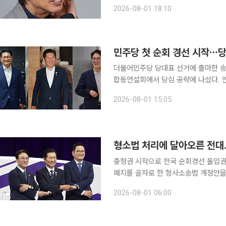
을 솔직하게 밝히는 일이 더 중요하다고
2026-08-01 18:10
판을 받는 상황에서도 비평 기조를 바
민주당 첫 순회 경선 시작⋯당
더불어민주당 당대표 선거에 출마한 송영
합동연설회에서 당심 공략에 나섰다. 연합뉴스에 따르면 민주당은 이날 충남 공주 충남교통연수원
에서 충청권 합동연설회를 열고 8·17
2026-08-01 15:05
28일부터 31일까지 대전ㆍ충남ㆍ세
형소법 처리에 달아오른 전대..
충청권 시작으로 전국 순회경선 돌입권리당원 표심 향방 주
폐지를 골자로 한 형사소송법 개정안을 
면을 맞게 됐다. 검찰개혁 입법이 사
2026-08-01 06:00
재명 정부의 개혁 과제를 완수할 적임