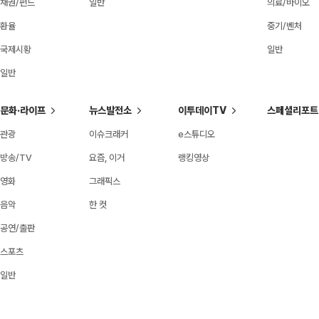
채권/펀드
일반
의료/바이오
환율
중기/벤처
국제시황
일반
일반
문화·라이프
뉴스발전소
이투데이TV
스페셜리포트
관광
이슈크래커
e스튜디오
방송/TV
요즘, 이거
랭킹영상
영화
그래픽스
음악
한 컷
공연/출판
스포츠
일반