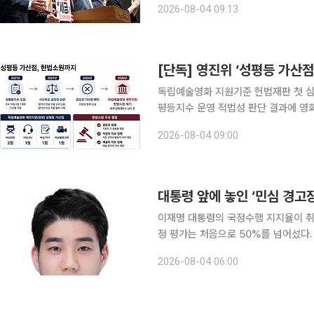
2026-08-04 09:13
일 오후 국회 소통관에서 긴급 기자회견
독립예술영화 지원기준 헌법재판 첫 심
평등지수 운영 적법성 판단 결과에 영화계 촉각 문화체육관광부 산하 영화진흥
수 가산점 제도’가 헌법재판소 심판대
2026-08-04 09:00
작지원 사업의 심사 기준이 다른 지원자
대통령 앞에 놓인 ‘민심 경고장
이재명 대통령의 국정수행 지지율이 취임
정 평가는 처음으로 50%를 넘어섰다.
다. 지지율 하락을 특정 이슈 하나의 탓으로 돌리기는 어렵다. 증시 급락과 단일종목 레버리지 상장
2026-08-04 06:00
지수펀드(ETF) 논란, 부동산 세제 개