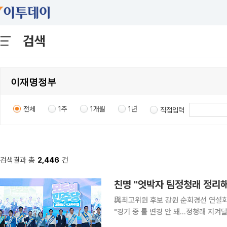
검색
전체
1주
1개월
1년
직접입력
검색결과 총
2,446
건
친명 "엇박자 팀정청래 정리해
與최고위원 후보 강원 순회경선 연설회
"경기 중 룰 변경 안 돼…정청래 지켜달라" 더불어민주당 8·17 전당대회 당대표 경선에서
보가 제주·인천 연승으로 정청래 후보