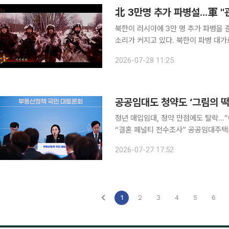
北 3만명 추가 파병설...軍 "
북한이 러시아에 3만 명 추가 파병을 
소리가 커지고 있다. 북한이 파병 대
치명적 위험이 될 수 있다. 우리 외교
2026-07-28 11:25
청년 매입임대, 청약 만점에도 탈락…“
“결혼 페널티 전수조사” 공공임대주택은 경쟁이 치열해 입주하기 어렵고, 청약은 높은 분양가와 계
약금 부담 탓에 당첨되더라도 내 집 
2026-07-27 17:52
함께 거주한다는 이유로 주거지원 대상
1
2
3
4
5
6