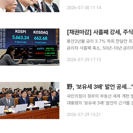
이재명 정부를 향한 공세를 폈다. 장동혁 국민의힘 대표는 30일 국회에서 열린 최고위원회의에서
2026-07-30 11:14
"현직 대통령을 포함한 연임 개헌 논
[채권마감] 사흘째 강세, 주
통안2년물 금리 3.7% 하회 한달만 최
금리차 사흘째 축소, 50년-10년 금리
스닥 이재명 정부들어 첫 700선 밑돌
2026-07-29 17:13
대량 매수가 압도한 PD협의회 단기물 
野, '보유세 3배' 발언 공세
국민의힘이 정부의 부동산 세제 개편 
대통령의 '보유세 3배' 발언의 근거를 
이 우선이라고 주장했다. 29일 국회 재정경제기획위원회 전체회의에서 이종욱 국민의힘 의원은 이
2026-07-29 15:21
대통령의 '보유세 3배' 발언을 거론하며