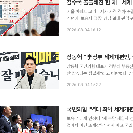
서울 아파트 고가ㆍ저가 가격 격차 꾸준
개편에 ‘보유세 급증’ 강남 일대 관망
수단…핵심지 선호는 계속" 정부가 초고가 1주택자의 세 부담을 높이는 세제 개편을 추진하고 있지
2026-08-04 16:12
만 '똘똘한 한 채'에 대한 선호는 사라
장동혁 “李정부 세제개편안, 
장동혁 국민의힘 대표가 정부의 부동산
만 잡겠다는 징벌세”라고 비판했다. 장 대표는 4일 국회에서 기자회견을 열고 “이재명 대통령은 장
기보유특별공제 등 세제 혜택을 받고 
2026-08-04 15:37
국민의힘 "역대 최악 세제개편…
보유·거래세 인상에 "세 부담 세입자 
정과세 아닌 조세강탈" 저지 예고 국민의힘이 정부의 2026년 세제개편안에 대해 '역대 최악의 세제
개편'으로 규정하고 전면 반대 입장을 밝혔다. 국민의힘 소속 국회 재정경제기획위