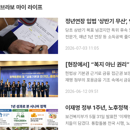
브라보 마이 라이프
정년연장 입법 ‘상반기 무산’,
당초 상반기 목표 넘겼지만 특위 후속 
전문가, 매년 1년 연장 등 소득공백 줄이는 새 방안 제안 정년연장
넘기면서 연내 처리 여부에 관심이 쏠
2026-07-03 11:05
현 정부 임기 내 정년연장 법안 처리가
헌법상 기본권 근거로 금융 접근권 보장 강조 채무조정·보험·대출·저축 담은 ‘4대 기
재명 정부의 포용금융 기조 속에서 금융기본
회복위원회 위원장 겸 서민금융진흥원장
2026-06-12 09:51
본권 실현을 위한 정책토론회 및 금융
이재명 정부 1주년, 노후정책
보건복지부가 5월 31일 발표한 ‘이재
치들이 담겼다. 통합돌봄 전국 시행, 