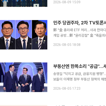
2026-08-09 15:09
한층 가열됐다. 강원 합동연설회에서 
민주 당권주자, 2차 TV토론서
鄭 "金 총리때 ETF 처리…사과 한마디
개입 공방…鄭 "윤리감찰" 金 "죽을죄냐"
주당 8·17 전당대회에 출마한 당대표
2026-08-05 18:08
드(ETF) 사태 책임론, 신천지 경선 개
부동산엔 한목소리 "공급"…세제
송영길 "닥치고 공급, 금융지원 병행"…정청래 "L
보들이 이재명 정부 부동산 정책의 해법
평가는 엇갈렸다. 송영길·정청래·김민석 후보는 5일 오후 서울 여의도 KBS에서 열린 당대표 후보자
2026-08-05 17:23
2차 방송토론회에서 부동산 정책 관련