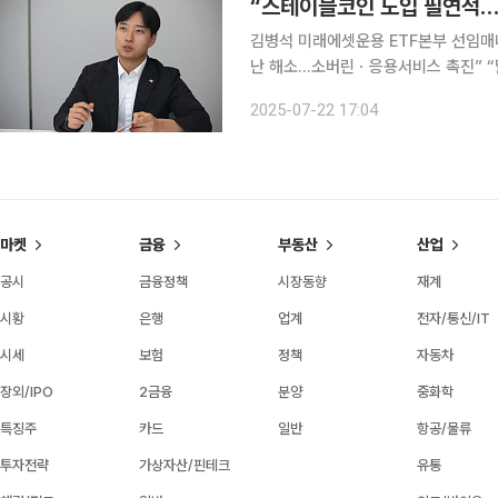
김병석 미래에셋운용 ETF본부 선임매
난 해소…소버린ㆍ응용서비스 촉진” “달러 기반 스테이블 코인이 결제시장을 지배하면 한국을 포함
한 여러 나라에서 통화 정책의 힘이 
2025-07-22 17:04
의하는 쪽으로 입장이 바뀌었습니다. 
마켓
금융
부동산
산업
공시
금융정책
시장동향
재계
시황
은행
업계
전자/통신/IT
시세
보험
정책
자동차
장외/IPO
2금융
분양
중화학
특징주
카드
일반
항공/물류
투자전략
가상자산/핀테크
유통