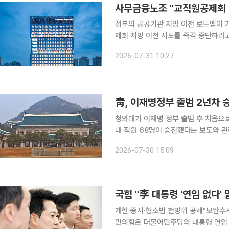
사무금융노조 "교직원공제회 
정부의 공공기관 지방 이전 로드맵이
제회 지방 이전 시도를 즉각 중단하라고 반발했다. 31일 사무금융노조는 
제회는 국가 재정으로 운영되는 공공기
2026-07-31 10:27
회비로 운영되는 자조기구"라며 "회원
靑, 이재명정부 출범 2년차 
청와대가 이재명 정부 출범 후 처음으로 대규모 승진
대 직원 68명이 승진했다는 보도와 관
를 단행했다”고 30일 밝혔다. 이어 “구체적인 규모와 대상 등은 내부 인사에 관한 사항으로 밝힐 수
2026-07-30 15:09
국힘 "李 대통령 '연임 없다'
개헌·증시·형소법 전방위 공세"보완수사
민의힘은 더불어민주당의 대통령 연임 