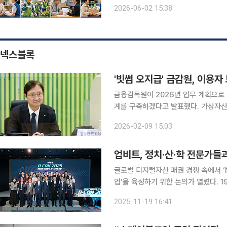
환이 대표적이다. 이번 자료를 시니어 관점에서 보면 정책의 초점은 비교적 분명하다. 살던 곳에서
2026-06-02 15:38
돌봄과 의료를 이어가게 하고, 은퇴 이
넥스블록
'빗썸 오지급' 금감원, 이용자
금융감독원이 2026년 업무 계획으로 
계를 구축하겠다고 발표했다. 가상자산 
산 시장과 이용자 보호를 위한 감독을 강화할 전망이다. 앞서 이재명 
2026-02-09 15:03
지털자산 규율 체계 마련 및 디지털자산
업비트, 정치·산·학 전문가들과
글로벌 디지털자산 패권 경쟁 속에서 ‘N
업’을 육성하기 위한 논의가 열렸다. 19일 가상자산 거래소 업비트를 운영하는 두나무는 서울 여의
도 페어몬트 앰배서더 호텔에서 디지털자산
2025-11-19 16:41
난 2023년 부터 3회째 개최된 디콘은 