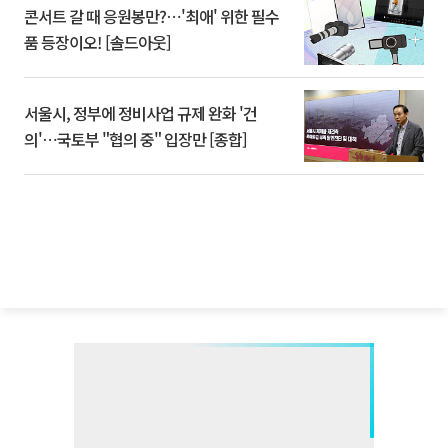
콘서트 갈 때 응원봉만?⋯'최애' 위한 필수
품 등장이오! [솔드아웃]
서울시, 정부에 정비사업 규제 완화 '건
의'⋯국토부 "협의 중" 입장만 [종합]