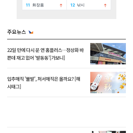
주요뉴스
22일 만에 다시 문 연 홈플러스…정상화 바
쁜데 재고 없어 ‘발동동’[가보니]
입추매직 '불발', 처서매직은 올까요? [해
시태그]