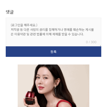
댓글
0 / 300