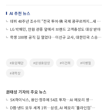
AI 추천 뉴스
데뷔 40주년 조수미 “전국 투어·佛 국제 콩쿠르까지...새 음악 향해 계속 도전하고 파”
LG 박해민, 만원 관중 앞에서 브랜드 고객충성도 대상 받아
학생 100명 공직 길 열었다…이선규 교사, 대한민국 스승상 대상
#호암재단
#삼성호암상
#이건희
#이병철
#과학상
권태성 기자의 주요 뉴스
SK하이닉스, 용인·청주에 54조 투자…AI 메모리 생산기지 키운다
D램·낸드 모두 세계 1위…삼성, AI 메모리 '풀라인업'으로 승부