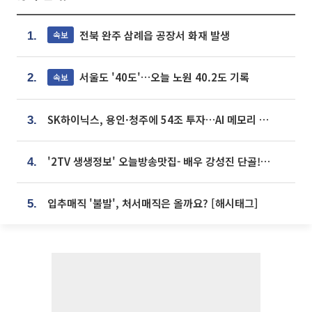
전북 완주 삼례읍 공장서 화재 발생
속보
1.
서울도 '40도'…오늘 노원 40.2도 기록
속보
2.
SK하이닉스, 용인·청주에 54조 투자…AI 메모리 생산기지 키운다
3.
'2TV 생생정보' 오늘방송맛집- 배우 강성진 단골! 쌀국수ㆍ푸팟퐁 커리 맛집 '블○○○'
4.
입추매직 '불발', 처서매직은 올까요? [해시태그]
5.