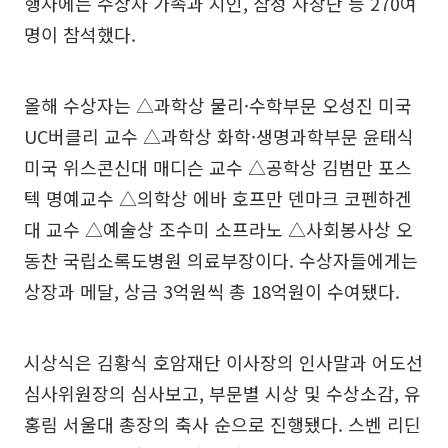
행사에는 수상자 가족과 지인, 삼성 사장단 등 270여
명이 참석했다.
올해 수상자는 △과학상 물리·수학부문 오성진 미국
UC버클리 교수 △과학상 화학·생명과학부문 윤태식
미국 위스콘신대 매디슨 교수 △공학상 김범만 포스
텍 명예교수 △의학상 에바 호프만 덴마크 코펜하겐
대 교수 △예술상 조수미 소프라노 △사회봉사상 오
동찬 국립소록도병원 의료부장이다. 수상자들에게는
상장과 메달, 상금 3억원씩 총 18억원이 수여됐다.
시상식은 김황식 호암재단 이사장의 인사말과 어도선
심사위원장의 심사보고, 부문별 시상 및 수상소감, 유
홍림 서울대 총장의 축사 순으로 진행됐다. 스벤 리딘