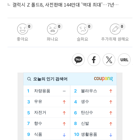
갤럭시 Z 폴드8, 사전판매 144만대 '역대 최대'…7년만에 갤노트10 기록 넘어
0
0
0
0
좋아요
화나요
슬퍼요
추가취재 원해요