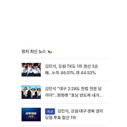
정치 최신 뉴스
김민석, 강원·TK도 1위 경선 3승
째…누적 46.01% 대 44.53%
김민석 “대구 2·28도 헌법 전문 담
아야”…정청래 “호남 반도체 내가
제일 잘할 것”
김민석, 강원·대구·경북 권리
속보
당원 투표 합산 1위