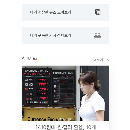
내가 저장한 뉴스 모아보기
내가 구독한 기자 전체보기
한 컷
1410원대 원·달러 환율, 10개