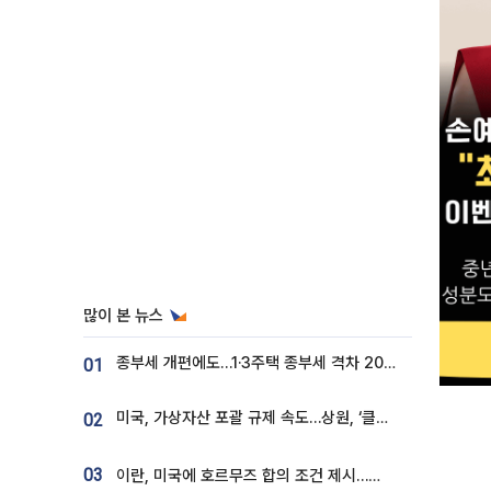
많이 본 뉴스
종부세 개편에도…1·3주택 종부세 격차 2028년부터 확대
01
미국, 가상자산 포괄 규제 속도…상원, ‘클래리티법’ 9월 절차투표 추진
02
03
이란, 미국에 호르무즈 합의 조건 제시…美 “경기 아직 안 끝나” [종합]