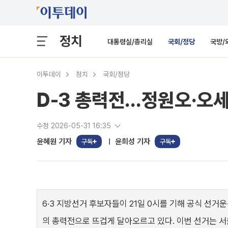
정치
대통령실/총리실
국회/정당
국방/
이투데이
정치
국회/정당
D-3 총력전…정원오·오세훈
수정 2026-05-31 16:35
윤혜원 기자
윤희성 기자
구독
구독
6·3 지방선거 후보자들이 21일 0시를 기해 공식 선거
의 총력전으로 뜨겁게 달아오르고 있다. 이번 선거는 서