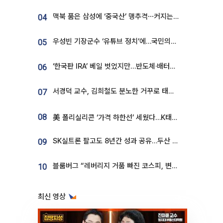
맥북 품은 삼성에 ‘중국산’ 맹추격⋯커지는 노트북 OLED 시장
04
우성빈 기장군수 ‘유튜브 정치’에…국민의힘 군의원들 집단 반발
05
‘한국판 IRA’ 베일 벗었지만…반도체·배터리 업계 “시행령이 관건”
06
서경덕 교수, 김희철도 분노한 거꾸로 태극기⋯"엉터리는 아냐, 아쉬울 뿐"
07
08
美 폴리실리콘 ‘가격 하한선’ 세웠다…K태양광 수혜 기대
SK실트론 팔고도 8년간 성과 공유…두산 인수대금 2.3조가 끝 아냐
09
블룸버그 “레버리지 거품 빠진 코스피, 변동성 최악 국면 지났을 가능성”
10
최신 영상