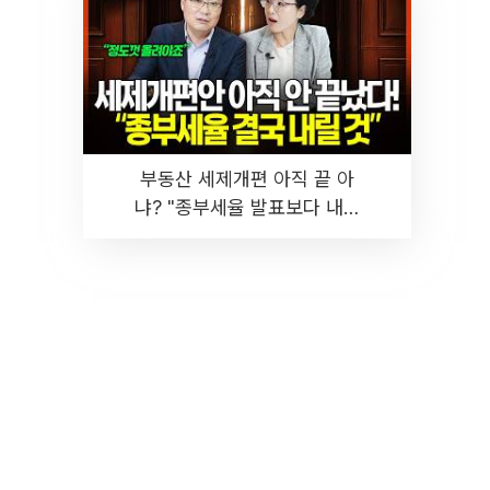
부동산 세제개편 아직 끝 아
냐? "종부세율 발표보다 내릴
것" 장기거주·양도세 전망 I 집
땅지성 I 김인만, 진미윤