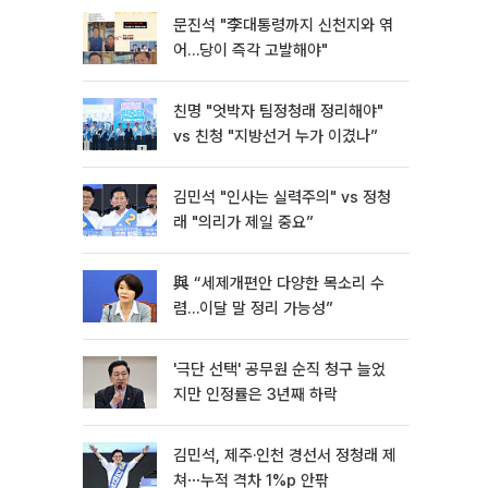
문진석 "李대통령까지 신천지와 엮
어…당이 즉각 고발해야"
친명 "엇박자 팀정청래 정리해야"
vs 친청 "지방선거 누가 이겼나”
김민석 "인사는 실력주의" vs 정청
래 "의리가 제일 중요”
與 “세제개편안 다양한 목소리 수
렴…이달 말 정리 가능성”
'극단 선택' 공무원 순직 청구 늘었
지만 인정률은 3년째 하락
김민석, 제주·인천 경선서 정청래 제
쳐⋯누적 격차 1%p 안팎