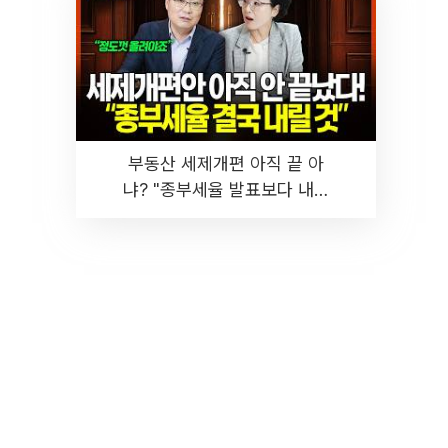
부동산 세제개편 아직 끝 아
냐? "종부세율 발표보다 내릴
것" 장기거주·양도세 전망 I 집
땅지성 I 김인만, 진미윤