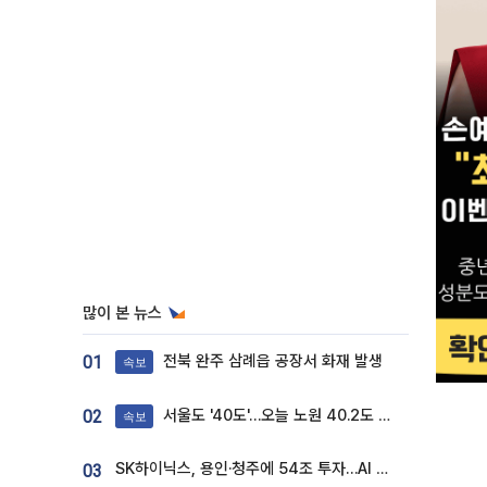
많이 본 뉴스
전북 완주 삼례읍 공장서 화재 발생
01
속보
서울도 '40도'…오늘 노원 40.2도 기록
02
속보
SK하이닉스, 용인·청주에 54조 투자…AI 메모리 생산기지 키운다
03