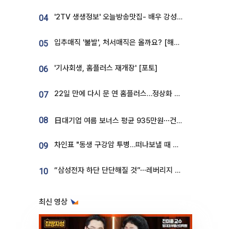
'2TV 생생정보' 오늘방송맛집- 배우 강성진 단골! 쌀국수ㆍ푸팟퐁 커리 맛집 '블○○○'
04
입추매직 '불발', 처서매직은 올까요? [해시태그]
05
'기사회생, 홈플러스 재개장' [포토]
06
22일 만에 다시 문 연 홈플러스…정상화 바쁜데 재고 없어 ‘발동동’[가보니]
07
08
日대기업 여름 보너스 평균 935만원⋯건설회사 1800만 넘어
차인표 "동생 구강암 투병…떠나보낼 때 가장 힘들었다”
09
“삼성전자 하단 단단해질 것”⋯레버리지 규제에 쏠림 완화 [찐코노미]
10
최신 영상