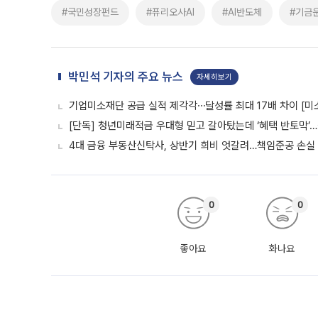
#국민성장펀드
#퓨리오사AI
#AI반도체
#기금
박민석 기자의 주요 뉴스
자세히보기
기업미소재단 공급 실적 제각각⋯달성률 최대 17배 차이 [미
[단독] 청년미래적금 우대형 믿고 갈아탔는데 ‘혜택 반토막’
4대 금융 부동산신탁사, 상반기 희비 엇갈려…책임준공 손실
0
0
좋아요
화나요