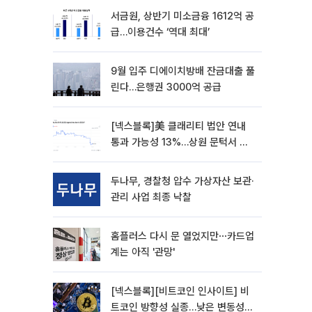
서금원, 상반기 미소금융 1612억 공
급…이용건수 ‘역대 최대’
9월 입주 디에이치방배 잔금대출 풀
린다…은행권 3000억 공급
[넥스블록]美 클래리티 법안 연내
통과 가능성 13%…상원 문턱서 제
동
두나무, 경찰청 압수 가상자산 보관·
관리 사업 최종 낙찰
홈플러스 다시 문 열었지만⋯카드업
계는 아직 '관망'
[넥스블록][비트코인 인사이트] 비
트코인 방향성 실종…낮은 변동성에