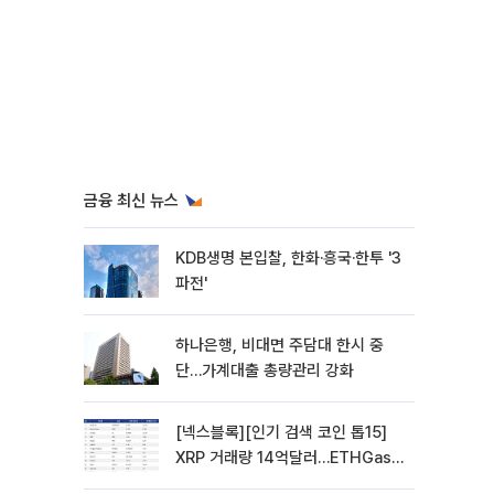
금융 최신 뉴스
KDB생명 본입찰, 한화·흥국·한투 '3
파전'
하나은행, 비대면 주담대 한시 중
단…가계대출 총량관리 강화
[넥스블록][인기 검색 코인 톱15]
XRP 거래량 14억달러…ETHGas
급등·Bless 급락…고변동 알트 부각