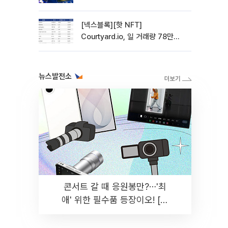
관망 장세 고착
[넥스블록][핫 NFT]
Courtyard.io, 일 거래량 78만
5312달러… 바닥가 0.56달러
뉴스발전소
콘서트 갈 때 응원봉만?⋯'최
애' 위한 필수품 등장이오! [솔
드아웃]