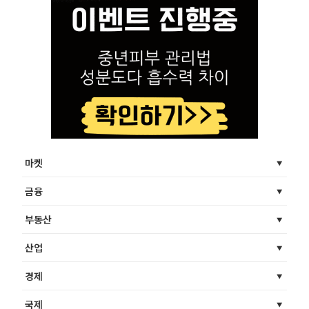
마켓
금융
부동산
산업
경제
국제