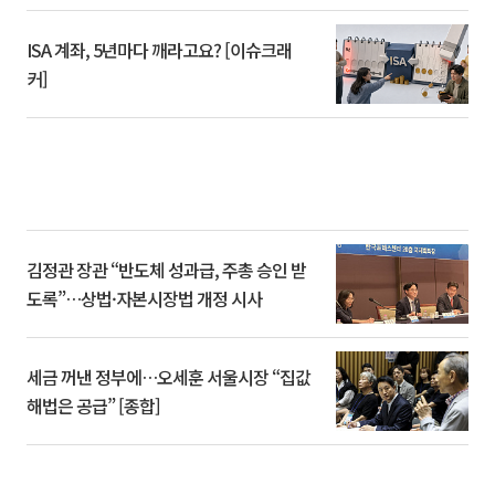
ISA 계좌, 5년마다 깨라고요? [이슈크래
커]
김정관 장관 “반도체 성과급, 주총 승인 받
도록”…상법·자본시장법 개정 시사
세금 꺼낸 정부에…오세훈 서울시장 “집값
해법은 공급” [종합]