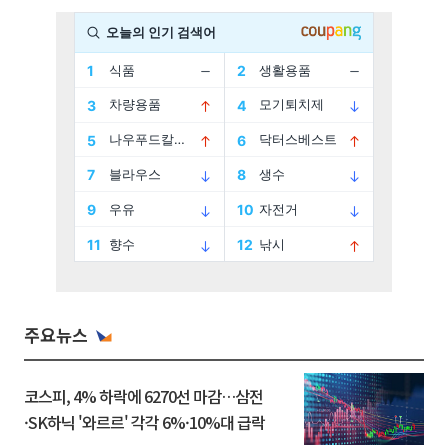
주요뉴스
코스피, 4% 하락에 6270선 마감…삼전
·SK하닉 '와르르' 각각 6%·10%대 급락