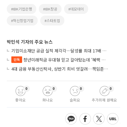
#IBK기업은행
#IBK창공
#데모데이
#혁신창업기업
#스타트업
박민석 기자의 주요 뉴스
기업미소재단 공급 실적 제각각⋯달성률 최대 17배 차이
청년미래적금 우대형 믿고 갈아탔는데 ‘혜택 반토막’…심사 오류에 가입자 혼선
단독
4대 금융 부동산신탁사, 상반기 희비 엇갈려…책임준공 손실 반영 시점이 갈랐다
0
0
0
0
좋아요
화나요
슬퍼요
추가취재 원해요