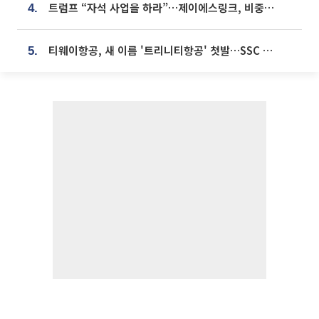
트럼프 “자석 사업을 하라”…제이에스링크, 비중국 영구자석 공급망 구축 속도
4.
티웨이항공, 새 이름 '트리니티항공' 첫발…SSC 전략 본격화
5.