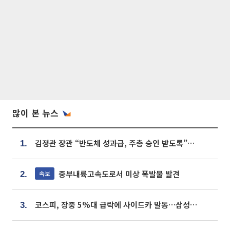
많이 본 뉴스
김정관 장관 “반도체 성과급, 주총 승인 받도록”…상법·자본시장법 개정 시사
1.
중부내륙고속도로서 미상 폭발물 발견
속보
2.
코스피, 장중 5%대 급락에 사이드카 발동…삼성·SK 동반 폭락
3.