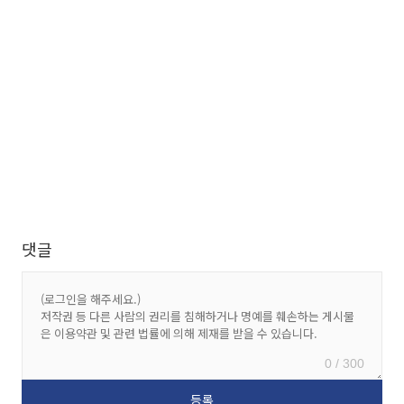
댓글
0 / 300