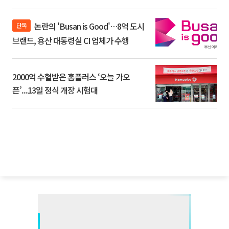
논란의 'Busan is Good'…8억 도시
단독
브랜드, 용산 대통령실 CI 업체가 수행
2000억 수혈받은 홈플러스 ‘오늘 가오
픈’...13일 정식 개장 시험대