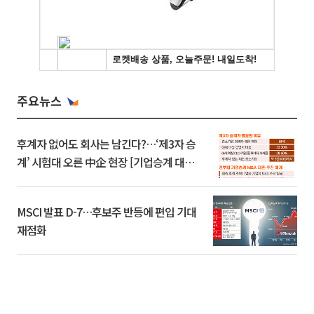
주요뉴스
후계자 없어도 회사는 남긴다?…‘제3자 승
계’ 시험대 오른 中企 현장 [기업승계 대전
환]
MSCI 발표 D-7…후보주 반등에 편입 기대
재점화