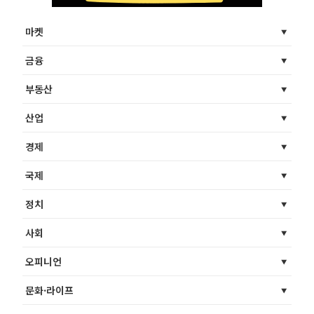
마켓
금융
부동산
산업
경제
국제
정치
사회
오피니언
문화·라이프