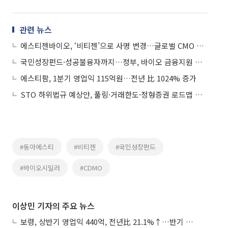
관련 뉴스
에스티젠바이오, ‘비티젠’으로 사명 변경…글로벌 CMO 도약
국민성장펀드·성공불융자까지…정부, 바이오 금융지원 강화
에스티팜, 1분기 영업익 115억원…전년 比 1024% 증가
STO 하위법규 예상안, 풀링·거래한도·정형증권 로드맵 제시
#동아에스티
#비티젠
#국민성장펀드
#바이오시밀러
#CDMO
이상민 기자의 주요 뉴스
보령, 상반기 영업익 440억, 전년比 21.1%↑…반기 역대 최대