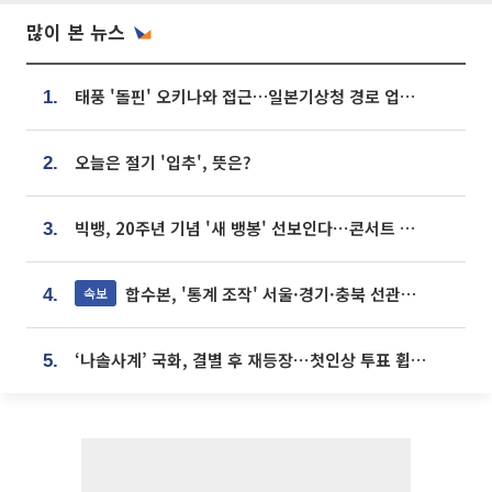
많이 본 뉴스
태풍 '돌핀' 오키나와 접근…일본기상청 경로 업데이트
1.
오늘은 절기 '입추', 뜻은?
2.
빅뱅, 20주년 기념 '새 뱅봉' 선보인다⋯콘서트 앞두고 팝업 개최
3.
합수본, '통계 조작' 서울·경기·충북 선관위 등 추가 압수수색
속보
4.
‘나솔사계’ 국화, 결별 후 재등장⋯첫인상 투표 휩쓸고 ‘인기녀’ 등극
5.