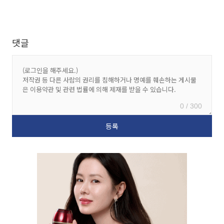
댓글
0 / 300