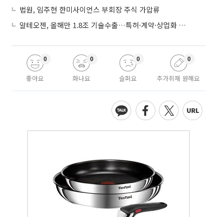
법원, 임주현 한미사이언스 부회장 주식 가압류
알테오젠, 올해만 1.8조 기술수출…특허·계약·상업화 ‘삼박자’
0
0
0
0
좋아요
화나요
슬퍼요
추가취재 원해요