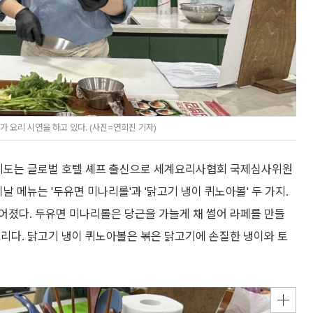
 요리 시연을 하고 있다. (사진=연희진 기자)
 지도는 글로벌 호텔 셰프 출신으로 세계요리사협회 국제심사위원
날 메뉴는 '두유면 미나리롤'과 '닭고기 냉이 퀴노아볼' 두 가지.
어졌다. 두유면 미나리롤은 당근을 가늘게 채 썰어 라페를 만들
리다. 닭고기 냉이 퀴노아볼은 볶은 닭고기에 손질한 냉이와 토