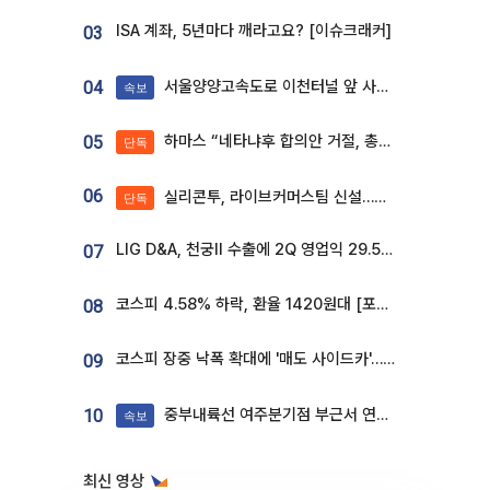
ISA 계좌, 5년마다 깨라고요? [이슈크래커]
03
서울양양고속도로 이천터널 앞 사고 발생
04
속보
하마스 “네타냐후 합의안 거절, 총선 앞두고 시간 끌기”
05
단독
06
실리콘투, 라이브커머스팀 신설…K뷰티 ‘글로벌 판매망’ 확대[K뷰티 라방戰]
단독
LIG D&A, 천궁Ⅱ 수출에 2Q 영업익 29.5%↑…수주잔고 24.6조 [종합]
07
코스피 4.58% 하락, 환율 1420원대 [포토]
08
코스피 장중 낙폭 확대에 '매도 사이드카'…외인 2.8조'팔자'· 개인 3.1조 '사자'
09
중부내륙선 여주분기점 부근서 연이은 추돌사고 발생
10
속보
최신 영상