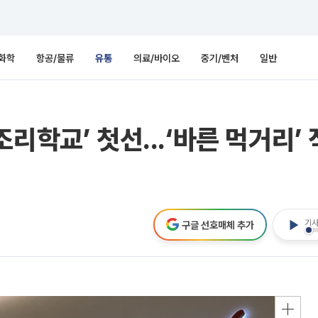
화학
항공/물류
유통
의료/바이오
중기/벤처
일반
리학교’ 첫선...‘바른 먹거리’ 
기사
구글 선호매체 추가