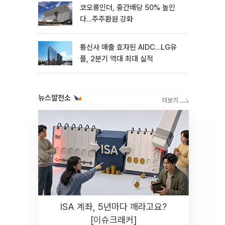
코오롱인더, 중간배당 50% 높인
다…주주환원 강화
통신사 매출 효자된 AIDC…LG유
플, 2분기 역대 최대 실적
뉴스발전소
ISA 계좌, 5년마다 깨라고요?
[이슈크래커]