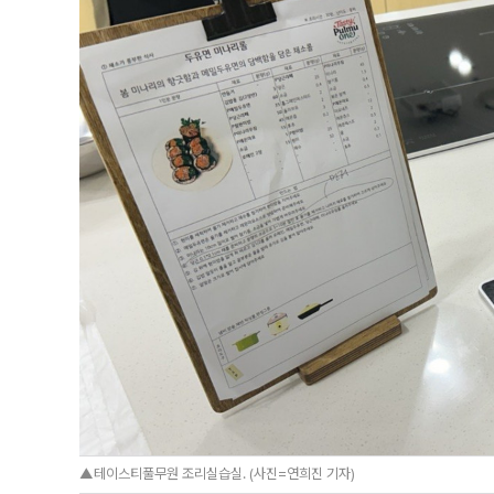
▲테이스티풀무원 조리실습실. (사진=연희진 기자)