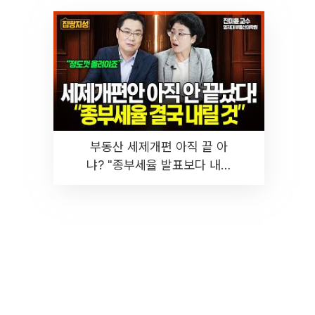
부동산 세제개편 아직 끝 아
냐? "종부세율 발표보다 내릴
것" 장기거주·양도세 전망 I 집
땅지성 I 김인만, 진미윤