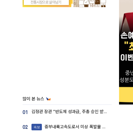
많이 본 뉴스
김정관 장관 “반도체 성과급, 주총 승인 받도록”…상법·자본시장법 개정 시사
01
중부내륙고속도로서 미상 폭발물 발견
02
속보