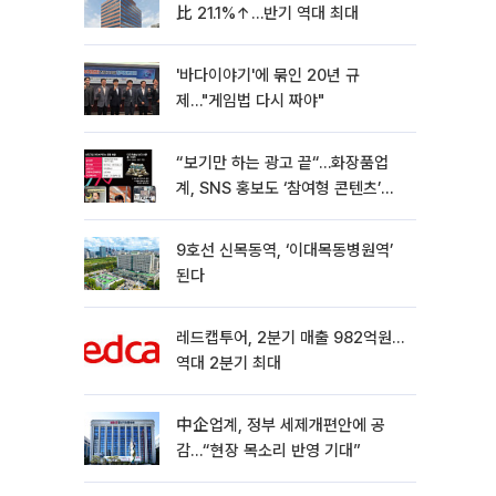
比 21.1%↑…반기 역대 최대
'바다이야기'에 묶인 20년 규
제…"게임법 다시 짜야"
“보기만 하는 광고 끝“…화장품업
계, SNS 홍보도 ‘참여형 콘텐츠’로
변모[K뷰티 라방戰]
9호선 신목동역, ‘이대목동병원역’
된다
레드캡투어, 2분기 매출 982억원…
역대 2분기 최대
中企업계, 정부 세제개편안에 공
감…“현장 목소리 반영 기대”