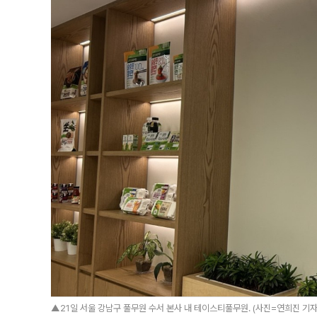
▲21일 서울 강남구 풀무원 수서 본사 내 테이스티풀무원. (사진=연희진 기자