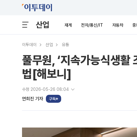
산업
재계
전자/통신/IT
자동차
중
이투데이
산업
유통
풀무원, ‘지속가능식생활 조
법[해보니]
수정 2026-05-26 08:04
연희진 기자
구독