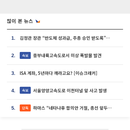
많이 본 뉴스
김정관 장관 “반도체 성과급, 주총 승인 받도록”…상법·자본시장법 개정 시사
1.
중부내륙고속도로서 미상 폭발물 발견
속보
2.
ISA 계좌, 5년마다 깨라고요? [이슈크래커]
3.
서울양양고속도로 이천터널 앞 사고 발생
속보
4.
하마스 “네타냐후 합의안 거절, 총선 앞두고 시간 끌기”
단독
5.