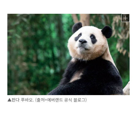
▲판다 푸바오. (출처=에버랜드 공식 블로그)