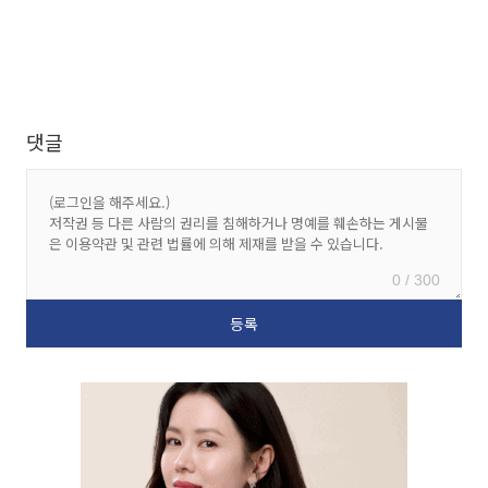
댓글
0 / 300