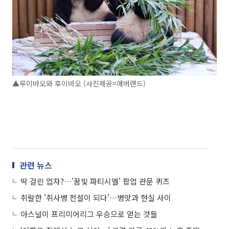
▲루이바오와 후이바오 (사진제공=에버랜드)
관련 뉴스
딱 걸린 업자?…'꿈빛 파티시엘' 팝업 관문 퀴즈
취랄한 '취사병 전설이 되다'…병맛과 현실 사이
아스널이 프리미어리그 우승으로 얻는 것들