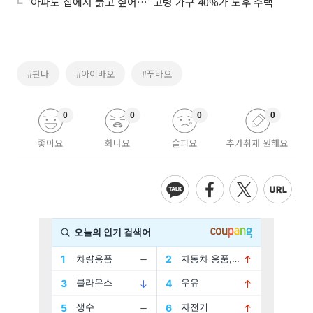
‘아파도 집에서 늙고 싶어…’ 고령 가구 40%가 노후 주택
#판다
#아이바오
#푸바오
0
0
0
0
좋아요
화나요
슬퍼요
추가취재 원해요