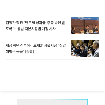
김정관 장관 “반도체 성과급, 주총 승인 받
도록”…상법·자본시장법 개정 시사
세금 꺼낸 정부에…오세훈 서울시장 “집값
해법은 공급” [종합]