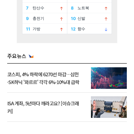
주요뉴스
코스피, 4% 하락에 6270선 마감…삼전
·SK하닉 '와르르' 각각 6%·10%대 급락
ISA 계좌, 5년마다 깨라고요? [이슈크래
커]