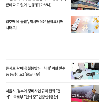
쁜데 재고 없어 ‘발동동’[가보니]
입추매직 '불발', 처서매직은 올까요? [해
시태그]
콘서트 갈 때 응원봉만?⋯'최애' 위한 필수
품 등장이오! [솔드아웃]
서울시, 정부에 정비사업 규제 완화 '건
의'⋯국토부 "협의 중" 입장만 [종합]