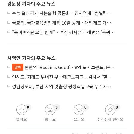
강문정 기자의 주요 뉴스
수능 절대평가·서논술형 공론화⋯입시업계 “변별력·사교육 대책 먼저”
국교위, 국가교육발전계획 10월 공개⋯대입제도 개편 공론화 추진
"육아휴직만으론 한계"⋯여성 경력유지 해법은 '복귀 후 유연근무’
서영인 기자의 주요 뉴스
논란의 'Busan is Good'…8억 도시브랜드, 용산 대통령실 CI 업체가 수행
단독
인사도, 회계도 무너진 부산테크노파크…감사서 '혈세 유용·인사 뒤집기' 적발
경남정보대, 부산 지역 맞춤형 평생직업교육 우수사례로 혁신 주도
0
0
0
0
좋아요
화나요
슬퍼요
추가취재 원해요