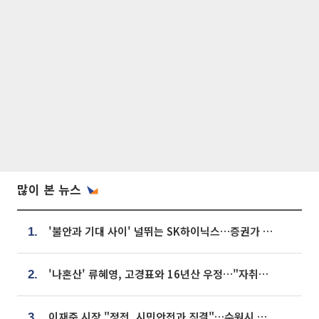
많이 본 뉴스
'불안과 기대 사이' 널뛰는 SK하이닉스…증권가 "HBM4·LTA 기반 펀터멘털 견고"
1.
'나혼산' 류혜영, 고경표와 16년산 우정…"자취방서 부모님과 마주쳐"
2.
이재준 시장 "정전, 시민안전과 직결"…수원시 비상대응체계 가동
3.