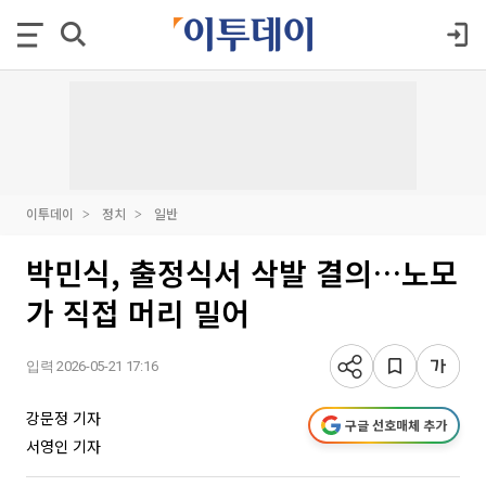
이투데이
정치
일반
박민식, 출정식서 삭발 결의…노모
가 직접 머리 밀어
입력 2026-05-21 17:16
강문정 기자
구글 선호매체 추가
서영인 기자