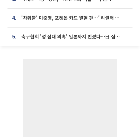
'차쥐뿔' 이준영, 포켓몬 카드 열혈 팬⋯"리셀러 처단할 것"
4.
축구협회 '성 접대 의혹' 일본까지 번졌다…日 심판 실명 공개
5.