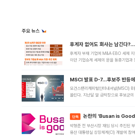
주요 뉴스
후계자 없어도 회사는 남긴다?…‘
후계자 부재 기업에 M&A·EBO 세제 
이던 기업승계 세제의 문을 동종기업과 
대신 M&A나 임직원 인수(EBO)를 통
늘
MSCI 발표 D-7…후보주 반등
모건스탠리캐피털인터내셔널(MSCI) 8
쏠린다. 지난달 말 급락장으로 후보군의
가능성과 지수 추종 자금 유입 기대가 
논란의 'Busan is Go
단독
박형준 전 부산시장 재임 당시 추진된 부산
용산 대통령실 상징체계(CI) 개발에 참