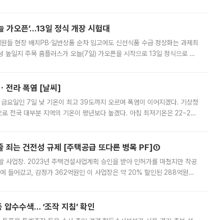
 부족과 디자인 정체성 논란에 휩싸였던 만큼, 사업 선정 과정과 결과물에
 가오픈’...13일 정식 개장 시험대
.직원들 현장 배치PB·일반상품 순차 입고에도 신선식품 수급 정상화는 과제최
 높일지 주목 홈플러스가 오늘(7일) 가오픈을 시작으로 13일 정식으로 재
직원들이 현장 배치되고, PB 상품과 함께 일반 상품 납품도 순차적으로 진행
ㆍ전라 폭염 [날씨]
 금요일인 7일 낮 기온이 최고 39도까지 오르며 폭염이 이어지겠다. 기상청
로 전국 대부분 지역의 기온이 평년보다 높겠다. 아침 최저기온은 22~27
 대부분 지역에 폭염특보가 발효된 가운데 최고체감온도는 35도 안팎까지 올라
줄 죄는 건전성 규제 [주택공급 또다른 병목 PF]①
발 사업장. 2023년 주택건설사업계획 승인을 받아 인허가를 마쳤지만 착공
에 들어갔고, 감정가 362억원인 이 사업장은 약 20% 할인된 288억원에
 현재는 4차 공매를 위한 조건 협의가 진행 중이다. 수도권의 주요 주거 배
 압수수색… ‘조작 지침’ 확인