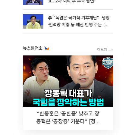
표…2차 회의 후 후속 답변"
李 "폭염은 국가적 기후재난"…냉방
·전력망 확충 등 예산 반영 주문 [종
합]
뉴스발전소
“한동훈은 ‘공한증’ 낮추고 장
동혁은 ‘공장증’ 키운다” [정치
대학]