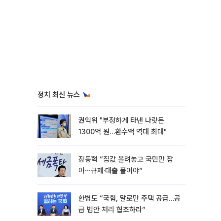
정치 최신 뉴스
권익위 "부정하게 타낸 나랏돈
1300억 원…환수액 역대 최대"
장동혁 “집값 올려놓고 국민만 잡
아⋯규제·대출 풀어야”
한병도 “국힘, 말로만 주택 공급…공
급 법안 처리 협조하라”