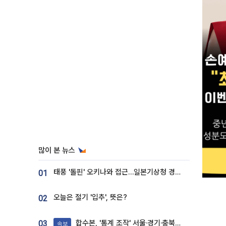
많이 본 뉴스
태풍 '돌핀' 오키나와 접근…일본기상청 경로 업데이트
01
오늘은 절기 '입추', 뜻은?
02
합수본, '통계 조작' 서울·경기·충북 선관위 등 추가 압수수색
03
속보