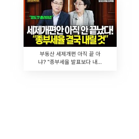
부동산 세제개편 아직 끝 아
냐? "종부세율 발표보다 내릴
것" 장기거주·양도세 전망 I 집
땅지성 I 김인만, 진미윤