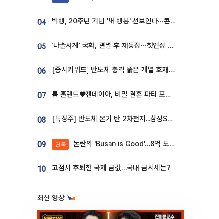
빅뱅, 20주년 기념 '새 뱅봉' 선보인다⋯콘서트 앞두고 팝업 개최
04
‘나솔사계’ 국화, 결별 후 재등장⋯첫인상 투표 휩쓸고 ‘인기녀’ 등극
05
[증시키워드] 반도체 충격 뚫은 개별 호재...포스코퓨처엠·에코프로·한화솔루션 '눈길'
06
톰 홀랜드♥젠데이아, 비밀 결혼 파티 포착⋯호텔 대관비만 9억
07
[특징주] 반도체 온기 탄 2차전지...삼성SDI, 장 초반 7% 넘게 껑충
08
논란의 'Busan is Good'…8억 도시브랜드, 용산 대통령실 CI 업체가 수행
09
단독
고점서 후퇴한 국제 금값…국내 금시세는?
10
최신 영상