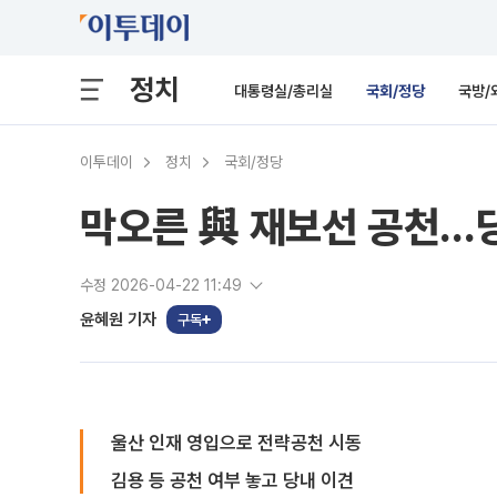
정치
대통령실/총리실
국회/정당
국방/
이투데이
정치
국회/정당
막오른 與 재보선 공천…
수정 2026-04-22 11:49
윤혜원 기자
구독
울산 인재 영입으로 전략공천 시동
김용 등 공천 여부 놓고 당내 이견