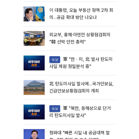
이 대통령, 오늘 부동산 정책 2차 회
의…공급 확대 방안 나오나
외교부, 홍해·아덴만 상황점검회의
"韓 선박 안전 총력“
軍 "한ㆍ미, 北 발사 탄도미
속보
사일 제원 정밀분석 중"
北 탄도미사일 발사에…국가안보실,
긴급안보상황점검회의 개최
軍 "북한, 동해상으로 단거
속보
리 탄도미사일 발사"
청와대 "빠른 시일 내 공급대책 발