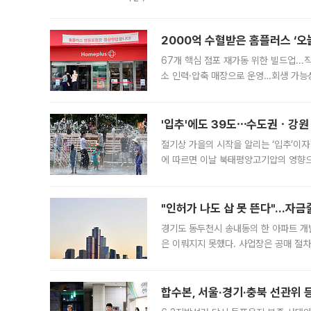
도시브랜드 사업이 공개 이후 시민 공감
2000억 수혈받은 홈플러스 ‘오늘
67개 핵심 점포 재가동 위한 빌드업..
소 인력·압축 매장으로 운영…회생 가능성
영업을 시작한다. 핵심 점포 67개에는 
'입추'에도 39도⋯수도권ㆍ강원
절기상 가을의 시작을 알리는 ‘입추’이자
에 따르면 이날 북태평양고기압의 영향으
도, 낮 최고기온은 31~39도로, 전국
"인허가 나도 삽 못 뜬다"…자금
경기도 동두천시 송내동의 한 아파트 개
은 이뤄지지 못했다. 사업장은 공매 절차
3차 공매까지 진행됐으나 모두 유찰됐다.
후
합수본, 서울·경기·충북 선관위 등