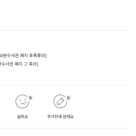
구[보완수사권 폐지 후폭풍①]
수사권 폐지 그 후①]
0
0
슬퍼요
추가취재 원해요