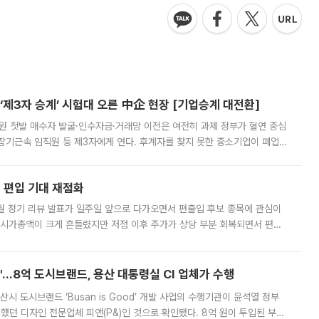
제3자 승계’ 시험대 오른 中企 현장 [기업승계 대전환]
지원 첫발 매수자 발굴·인수자금·거래망 이전은 여전히 과제 정부가 혈연 중심
장기근속 임직원 등 제3자에게 연다. 후계자를 찾지 못한 중소기업이 폐업
해 기술과 일자리를 남기도록 하겠다는 취지다. 다만 세금 감면만으로 거래를
에 편입 기대 재점화
월 정기 리뷰 발표가 일주일 앞으로 다가오면서 편출입 후보 종목에 관심이
 시가총액이 크게 흔들렸지만 저점 이후 주가가 상당 부분 회복되면서 편입
다시 부각되고 있다. 7일 금융투자업계에 따르면 MSCI는 한국시간으로 오는
od'…8억 도시브랜드, 용산 대통령실 CI 업체가 수행
시 도시브랜드 ‘Busan is Good’ 개발 사업의 수행기관이 윤석열 정부
여했던 디자인 전문업체 피앤(P&)인 것으로 확인됐다. 8억 원이 투입된 부산