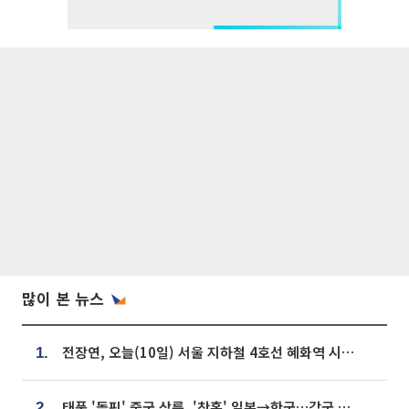
많이 본 뉴스
전장연, 오늘(10일) 서울 지하철 4호선 혜화역 시위…1호선 용산역 무정차
1.
태풍 '돌핀' 중국 상륙, '찬홈' 일본→한국…각국 기상청 예상 경로는?
2.