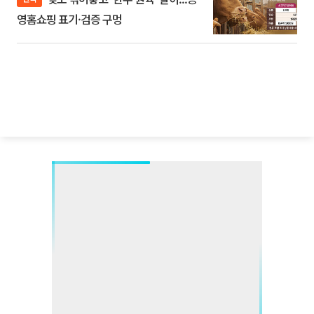
영홈쇼핑 표기·검증 구멍