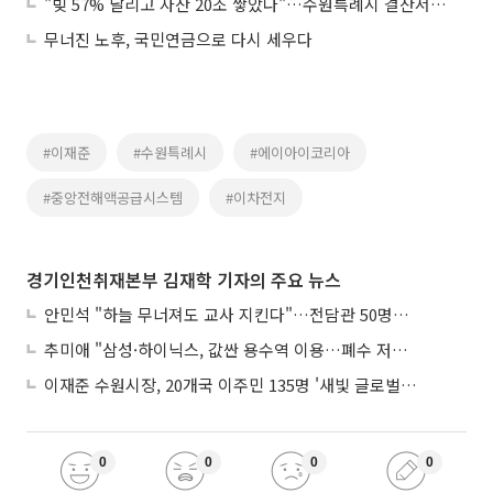
"빚 57% 날리고 자산 20조 쌓았다"…수원특례시 결산서가 뒤집어놓은 상식
무너진 노후, 국민연금으로 다시 세우다
#이재준
#수원특례시
#에이아이코리아
#중앙전해액공급시스템
#이차전지
경기인천취재본부 김재학 기자의 주요 뉴스
안민석 "하늘 무너져도 교사 지킨다"…전담관 50명→300명, 교육감이 직접 고발
추미애 "삼성·하이닉스, 값싼 용수역 이용…폐수 저감 노력 안해"
이재준 수원시장, 20개국 이주민 135명 '새빛 글로벌프렌즈' 위촉
0
0
0
0