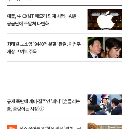
애플, 中 CXMT 메모리 탑재 시험…AI발
공급난에 조달처 다변화
최태원·노소영 '9440억 분할' 판결, 이번주
재상고 여부 주목
규제 폭탄에 개미·집주인 '패닉' [흔들리는
룰, 출렁이는 시장]①
젖소 섞어놓고 ‘한우 원육’ 팔이...공
단독