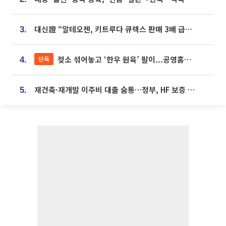
대신證 “알테오젠, 키트루다 큐렉스 판매 3배 급증…목표가 41만원 상향”
3.
젖소 섞어놓고 ‘한우 원육’ 팔이...공영홈쇼핑 표기·검증 구멍
단독
4.
재건축·재개발 이주비 대출 숨통…정부, HF 보증 신설 추진
5.