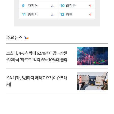
주요뉴스
코스피, 4% 하락에 6270선 마감…삼전
·SK하닉 '와르르' 각각 6%·10%대 급락
ISA 계좌, 5년마다 깨라고요? [이슈크래
커]