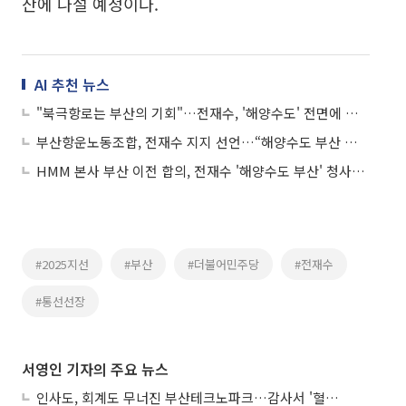
산에 나설 예정이다.
AI 추천 뉴스
"북극항로는 부산의 기회"…전재수, '해양수도' 전면에 걸고 정책 승부수
부산항운노동조합, 전재수 지지 선언…“해양수도 부산 이끌 적임자”
HMM 본사 부산 이전 합의, 전재수 '해양수도 부산' 청사진 가속도
#2025지선
#부산
#더불어민주당
#전재수
#통선선장
서영인 기자의 주요 뉴스
인사도, 회계도 무너진 부산테크노파크…감사서 '혈세 유용·인사 뒤집기' 적발