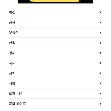
마켓
금융
부동산
산업
경제
국제
정치
사회
오피니언
문화·라이프