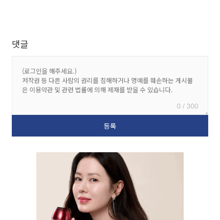
댓글
0 / 300