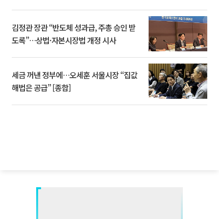
김정관 장관 “반도체 성과급, 주총 승인 받
도록”…상법·자본시장법 개정 시사
세금 꺼낸 정부에…오세훈 서울시장 “집값
해법은 공급” [종합]