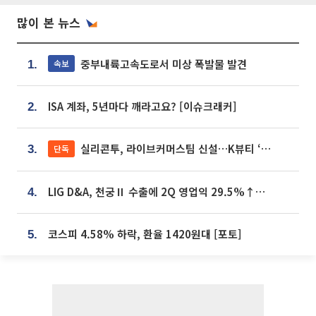
많이 본 뉴스
중부내륙고속도로서 미상 폭발물 발견
속보
1.
ISA 계좌, 5년마다 깨라고요? [이슈크래커]
2.
실리콘투, 라이브커머스팀 신설…K뷰티 ‘글로벌 판매망’ 확대[K뷰티 라방戰]
단독
3.
LIG D&A, 천궁Ⅱ 수출에 2Q 영업익 29.5%↑…수주잔고 24.6조 [종합]
4.
코스피 4.58% 하락, 환율 1420원대 [포토]
5.