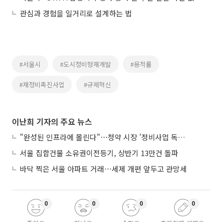
관심과 경험을 일거리로 설계하는 법
#서울시
#도시정비형재개발
#용적률
#재정비촉진사업
#규제혁신
이난희 기자의 주요 뉴스
"완성된 인프라에 몰린다"⋯청약 시장 '정비사업 독주' 42배 격차
서울 집합건물 소유권이전등기, 상반기 13만건 돌파
바닥 찍은 서울 아파트 거래⋯세제 개편 앞두고 관망세
0
0
0
0