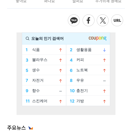
좋아요
화나요
슬퍼요
추가취재 원해요
주요뉴스