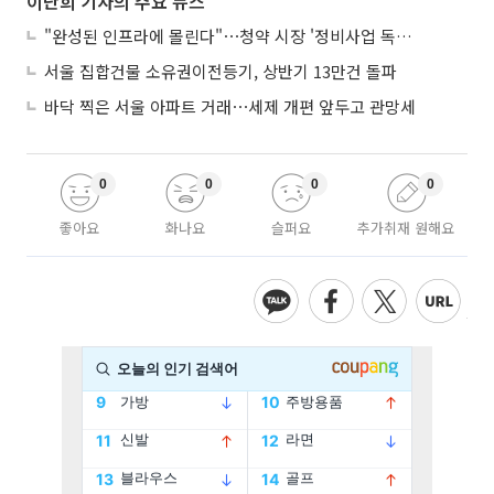
이난희 기자의 주요 뉴스
"완성된 인프라에 몰린다"⋯청약 시장 '정비사업 독주' 42배 격차
서울 집합건물 소유권이전등기, 상반기 13만건 돌파
바닥 찍은 서울 아파트 거래⋯세제 개편 앞두고 관망세
0
0
0
0
좋아요
화나요
슬퍼요
추가취재 원해요