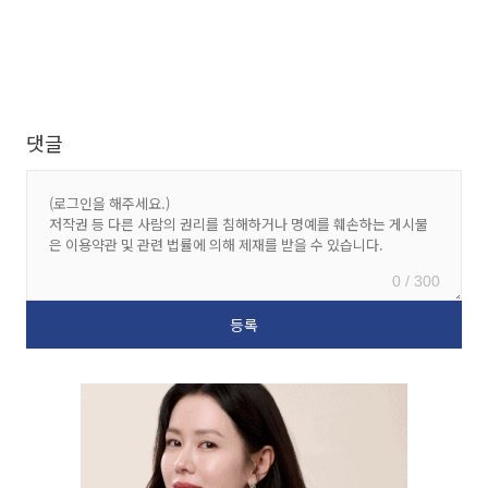
댓글
0 / 300