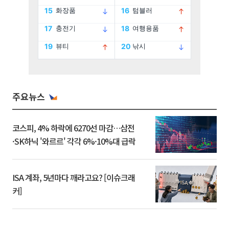
주요뉴스
코스피, 4% 하락에 6270선 마감…삼전
·SK하닉 '와르르' 각각 6%·10%대 급락
ISA 계좌, 5년마다 깨라고요? [이슈크래
커]