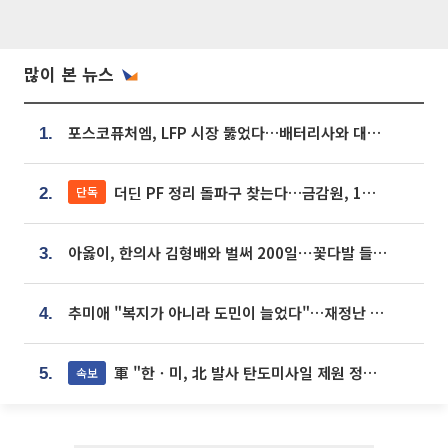
많이 본 뉴스
포스코퓨처엠, LFP 시장 뚫었다…배터리사와 대규모 장기 공급 합의
1.
더딘 PF 정리 돌파구 찾는다…금감원, 1년 반 만에 매각설명회 재개
단독
2.
아옳이, 한의사 김형배와 벌써 200일⋯꽃다발 들고 "프러포즈 아냐"
3.
추미애 "복지가 아니라 도민이 늘었다"…재정난 책임론 정면돌파
4.
軍 "한ㆍ미, 北 발사 탄도미사일 제원 정밀분석 중"
속보
5.