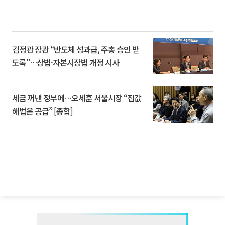
김정관 장관 “반도체 성과급, 주총 승인 받
도록”…상법·자본시장법 개정 시사
세금 꺼낸 정부에…오세훈 서울시장 “집값
해법은 공급” [종합]