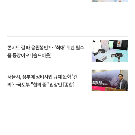
콘서트 갈 때 응원봉만?⋯'최애' 위한 필수
품 등장이오! [솔드아웃]
서울시, 정부에 정비사업 규제 완화 '건
의'⋯국토부 "협의 중" 입장만 [종합]