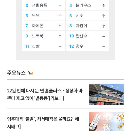
주요뉴스
22일 만에 다시 문 연 홈플러스…정상화 바
쁜데 재고 없어 ‘발동동’[가보니]
입추매직 '불발', 처서매직은 올까요? [해
시태그]