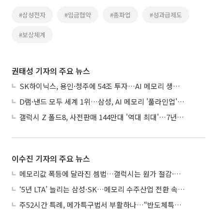
#삼성전자
#임금협약
#총파업
#성과급제도
#보상체계
권태성 기자의 주요 뉴스
SK하이닉스, 용인·청주에 54조 투자…AI 메모리 생산기지 키운다
D램·낸드 모두 세계 1위…삼성, AI 메모리 '풀라인업'으로 승부
갤럭시 Z 폴드8, 사전판매 144만대 '역대 최대'…7년만에 갤노트10 기록 넘어
이수진 기자의 주요 뉴스
메모리값 폭등에 달라진 셈법…갤럭시는 원가 절감·아이폰은 서비스 확대
‘5년 LTA’ 늘리는 삼성·SK…메모리 수주산업 전환 속 다른 셈법
주52시간 특례, 메가특구법서 부활하나…“반도체특별법 담겨야”