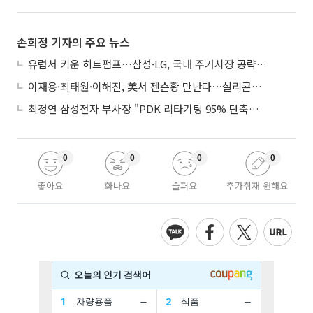
손희정 기자의 주요 뉴스
유럽서 키운 히트펌프…삼성·LG, 국내 주거시장 공략 ‘속도’
이재용·최태원·이해진, 美서 젠슨황 만난다⋯실리콘밸리 집결하는 AI리더
최정연 삼성전자 부사장 "PDK 리타기팅 95% 단축…에이전트 AI 시범 활용"
0
0
0
0
좋아요
화나요
슬퍼요
추가취재 원해요