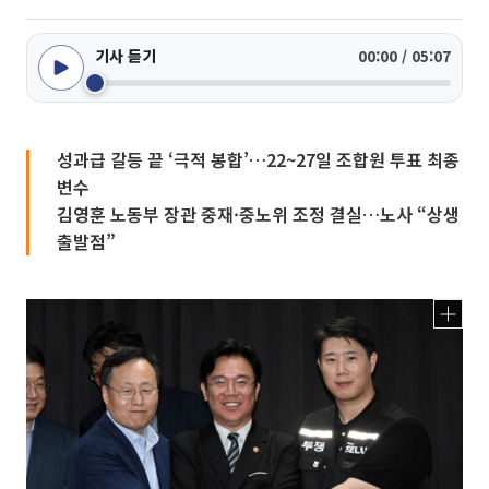
기사 듣기
00:00 / 05:07
성과급 갈등 끝 ‘극적 봉합’…22~27일 조합원 투표 최종
변수
김영훈 노동부 장관 중재·중노위 조정 결실…노사 “상생
출발점”