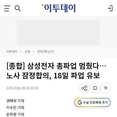
이투데이
산업
전자/통신/IT
[종합] 삼성전자 총파업 멈췄다…
노사 잠정합의, 18일 파업 유보
입력 2026-05-20 23:30
권태성 기자
구글 선호매체 추가
이수진 기자
손희정 기자