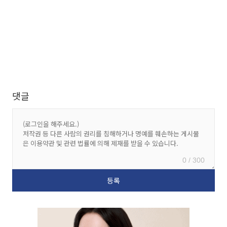
댓글
0 / 300