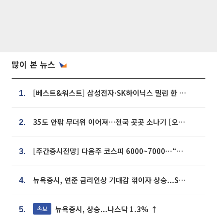
많이 본 뉴스
[베스트&워스트] 삼성전자·SK하이닉스 밀린 한 주…상상인증권은 85% 급등
1.
35도 안팎 무더위 이어져…전국 곳곳 소나기 [오늘 날씨]
2.
[주간증시전망] 다음주 코스피 6000~7000⋯“外人 수급은 정책이 변수”
3.
뉴욕증시, 연준 금리인상 기대감 꺾이자 상승...S&P500 사상 최고치 [종합]
4.
뉴욕증시, 상승...나스닥 1.3% ↑
속보
5.