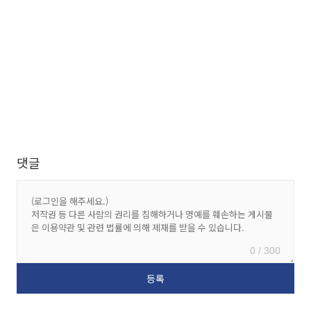
댓글
0 / 300