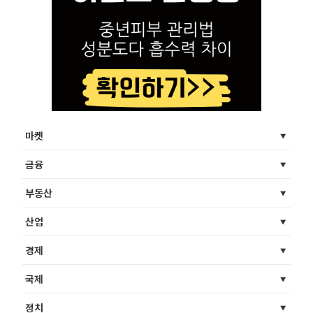
마켓
금융
부동산
산업
경제
국제
정치