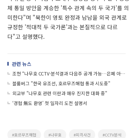
체 통일 방안을 계승한 '특수 관계 속의 두 국가'를 의
미한다"며 "북한이 영토 완정과 남남을 외국 관계로
규정한 '적대적 두 국가론'과는 본질적으로 다르
다"고 설명했다.
관련 뉴스
조현 “나무호 CCTV·분석결과 다음주 공개 가능…은폐 아닌 시점 문제”
블룸버그 "한국 유조선, 호르무즈해협 통과 시도중"
외교부 "나무호 관련 이란과 매우 진지한 대화 중"
‘경험 無도 환영’ 첫 일자리 도전 설명서
#호르무즈해협
#나무호
#피격사건
#CCTV분석