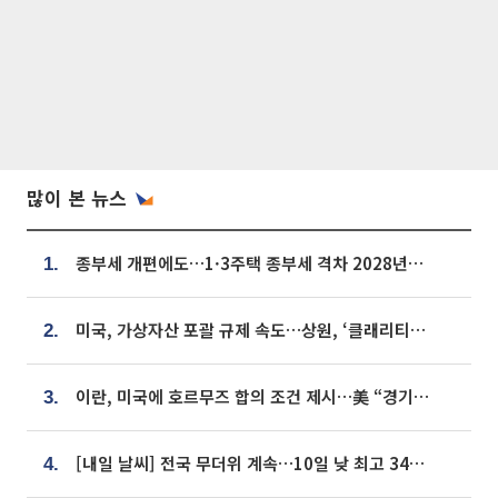
많이 본 뉴스
종부세 개편에도…1·3주택 종부세 격차 2028년부터 확대
1.
미국, 가상자산 포괄 규제 속도…상원, ‘클래리티법’ 9월 절차투표 추진
2.
이란, 미국에 호르무즈 합의 조건 제시…美 “경기 아직 안 끝나” [종합]
3.
[내일 날씨] 전국 무더위 계속…10일 낮 최고 34도 육박
4.