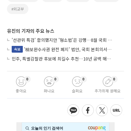
#외교부
유진의 기자의 주요 뉴스
'선관위 특검' 합의했지만 '형소법'은 강행…8월 국회 '입법 2차전' 예고
'檢보완수사권 완전 폐지' 법안, 국회 본회의서 민주당 주도 통과
속보
민주, 특별감찰관 후보에 최길수 추천…10년 공백 해소 속도
0
0
0
0
좋아요
화나요
슬퍼요
추가취재 원해요