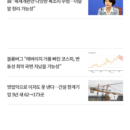
與 “세제개편안 다양한 목소리 수렴…이달
말 정리 가능성”
블룸버그 “레버리지 거품 빠진 코스피, 변
동성 최악 국면 지났을 가능성”
영업익으로 이자도 못 낸다…건설 한계기
업 5년 새 62→173곳