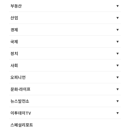
부동산
산업
경제
국제
정치
사회
오피니언
문화·라이프
뉴스발전소
이투데이TV
스페셜리포트