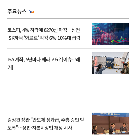
주요뉴스
코스피, 4% 하락에 6270선 마감…삼전
·SK하닉 '와르르' 각각 6%·10%대 급락
ISA 계좌, 5년마다 깨라고요? [이슈크래
커]
김정관 장관 “반도체 성과급, 주총 승인 받
도록”…상법·자본시장법 개정 시사