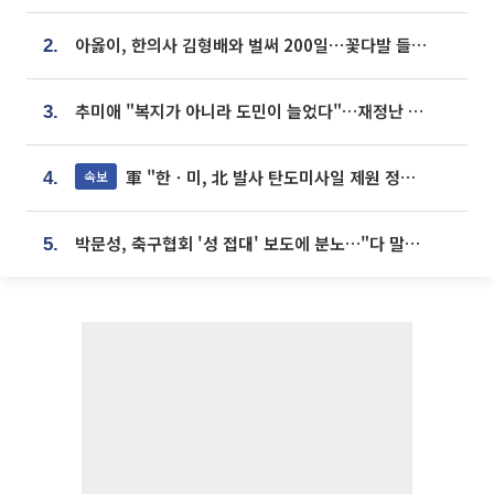
아옳이, 한의사 김형배와 벌써 200일⋯꽃다발 들고 "프러포즈 아냐"
2.
추미애 "복지가 아니라 도민이 늘었다"…재정난 책임론 정면돌파
3.
軍 "한ㆍ미, 北 발사 탄도미사일 제원 정밀분석 중"
속보
4.
박문성, 축구협회 '성 접대' 보도에 분노…"다 말아먹으려고 작정했나"
5.