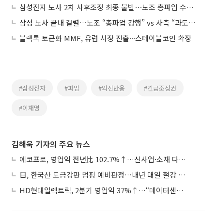
삼성전자 노사 2차 사후조정 최종 불발⋯노조 총파업 수순 돌입
삼성 노사 끝내 결렬…노조 “총파업 강행” vs 사측 “과도한 요구 수용 못해”
블랙록 토큰화 MMF, 유럽 시장 진출∙∙∙스테이블코인 확장
#삼성전자
#파업
#외신반응
#긴급조정권
#이재명
김해욱 기자의 주요 뉴스
에코프로, 영업익 전년比 102.7%↑…신사업·소재 다각화 박차
日, 한국산 도금강판 덤핑 예비판정…내년 대일 철강 수출 ‘빨간불’
HD현대일렉트릭, 2분기 영업익 37%↑…“데이터센터 사업, 새로운 성장 축”