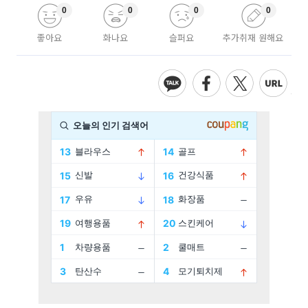
0
0
0
0
좋아요
화나요
슬퍼요
추가취재 원해요