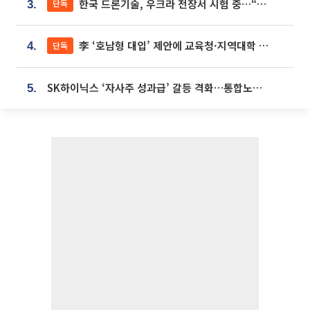
한국 드론기술, 우크라 전장서 시험 중…“스타트업 여러 곳 참여”
단독
3.
李 ‘호남형 대입’ 제안에 교육청·지역대학 서·논술형 입시 연계 '착수'
단독
4.
SK하이닉스 ‘자사주 성과급’ 갈등 격화…통합노조 출범 움직임
5.