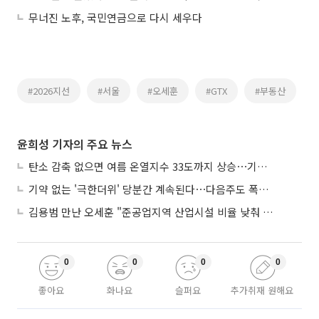
무너진 노후, 국민연금으로 다시 세우다
#2026지선
#서울
#오세훈
#GTX
#부동산
윤희성 기자의 주요 뉴스
탄소 감축 없으면 여름 온열지수 33도까지 상승⋯기상청, 2100년 미래전망
기약 없는 '극한더위' 당분간 계속된다⋯다음주도 폭염·열대야 지속
김용범 만난 오세훈 "준공업지역 산업시설 비율 낮춰 공급 늘려야"
0
0
0
0
좋아요
화나요
슬퍼요
추가취재 원해요