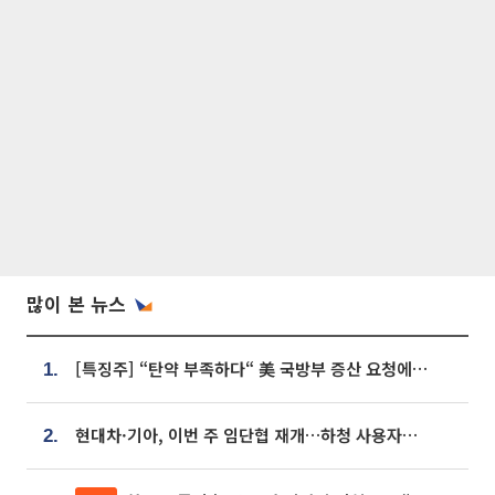
많이 본 뉴스
[특징주] “탄약 부족하다“ 美 국방부 증산 요청에⋯국내 방산주 급등세
1.
현대차·기아, 이번 주 임단협 재개…하청 사용자성 재심도 ‘변수’
2.