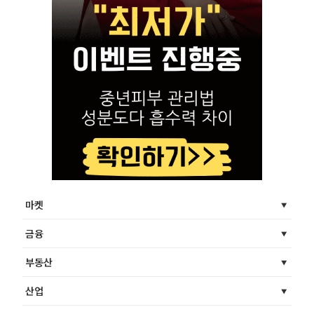
마켓
금융
부동산
산업