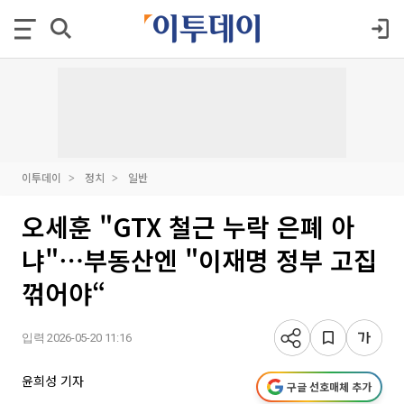
이투데이
정치
일반
오세훈 "GTX 철근 누락 은폐 아
냐"⋯부동산엔 "이재명 정부 고집
꺾어야“
입력 2026-05-20 11:16
윤희성 기자
구글 선호매체 추가