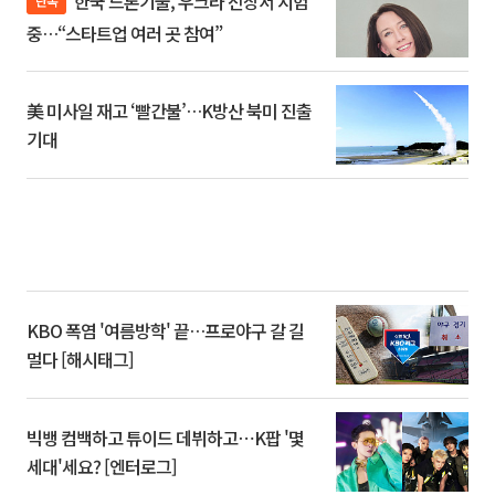
한국 드론기술, 우크라 전장서 시험
단독
중…“스타트업 여러 곳 참여”
美 미사일 재고 ‘빨간불’…K방산 북미 진출
기대
KBO 폭염 '여름방학' 끝…프로야구 갈 길
멀다 [해시태그]
빅뱅 컴백하고 튜이드 데뷔하고⋯K팝 '몇
세대'세요? [엔터로그]