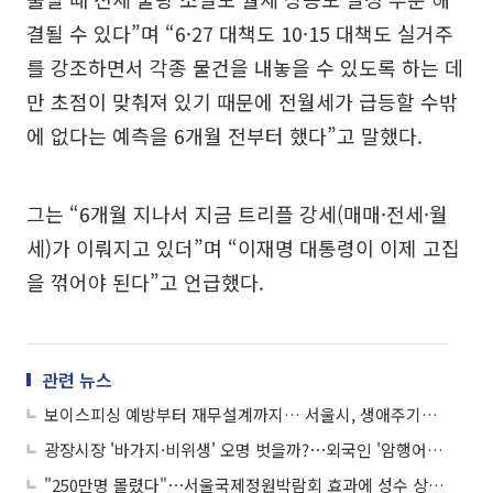
결될 수 있다”며 “6·27 대책도 10·15 대책도 실거주
를 강조하면서 각종 물건을 내놓을 수 있도록 하는 데
만 초점이 맞춰져 있기 때문에 전월세가 급등할 수밖
에 없다는 예측을 6개월 전부터 했다”고 말했다.
그는 “6개월 지나서 지금 트리플 강세(매매·전세·월
세)가 이뤄지고 있더”며 “이재명 대통령이 이제 고집
을 꺾어야 된다”고 언급했다.
관련 뉴스
보이스피싱 예방부터 재무설계까지… 서울시, 생애주기별 맞춤 경제교육
광장시장 '바가지·비위생' 오명 벗을까?⋯외국인 '암행어사'에 노점 실명제도 도입
"250만명 몰렸다"⋯서울국제정원박람회 효과에 성수 상권 매출 31% 급증