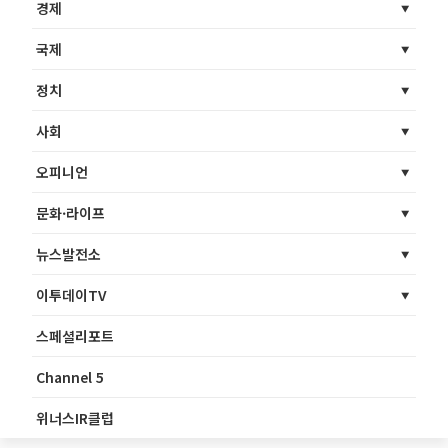
경제
국제
정치
사회
오피니언
문화·라이프
뉴스발전소
이투데이TV
스페셜리포트
Channel 5
위너스IR클럽