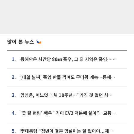
많이 본 뉴스
동해안은 시간당 80㎜ 폭우, 그 외 지역은 폭염…‘극과 극 날씨’
1.
[내일 날씨] 폭염 한풀 꺾여도 무더위 계속⋯동해안 이틀 연속 비
2.
임영웅, 어느덧 데뷔 10주년⋯"가진 것 없던 시절, 내 앞엔 20명의 팬뿐"
3.
'굿 윌 헌팅' 배우 "기아 EV2 덕분에 살아"…교통사고 후 안전성 극찬
4.
李대통령 “청년이 결혼 망설이는 일 없어야...제도상 불이익 조사”
5.