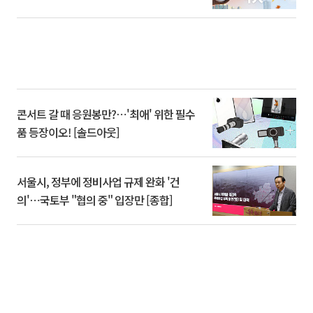
콘서트 갈 때 응원봉만?⋯'최애' 위한 필수
품 등장이오! [솔드아웃]
서울시, 정부에 정비사업 규제 완화 '건
의'⋯국토부 "협의 중" 입장만 [종합]