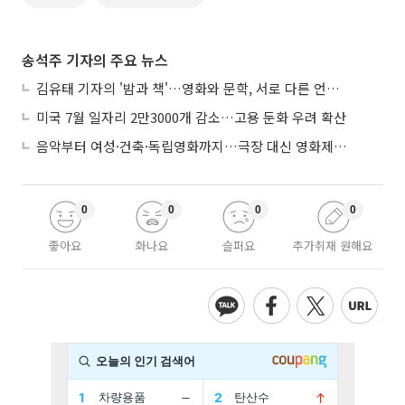
송석주 기자의 주요 뉴스
김유태 기자의 '밤과 책'…영화와 문학, 서로 다른 언어를 읽다
미국 7월 일자리 2만3000개 감소…고용 둔화 우려 확산
음악부터 여성·건축·독립영화까지…극장 대신 영화제로 즐기는 스크린 여행
0
0
0
0
좋아요
화나요
슬퍼요
추가취재 원해요