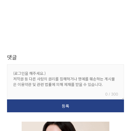
댓글
0 / 300