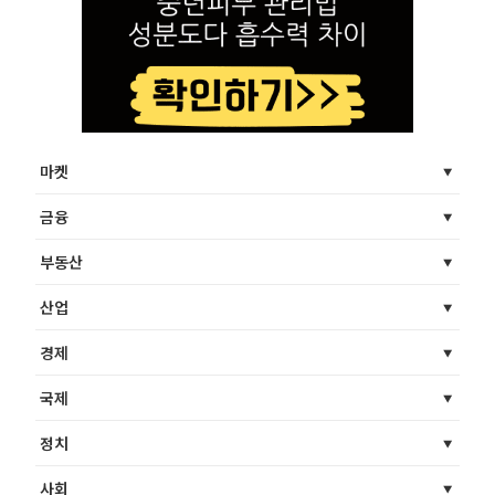
마켓
금융
부동산
산업
경제
국제
정치
사회