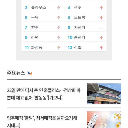
주요뉴스
22일 만에 다시 문 연 홈플러스…정상화 바
쁜데 재고 없어 ‘발동동’[가보니]
입추매직 '불발', 처서매직은 올까요? [해
시태그]