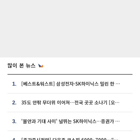
많이 본 뉴스
[베스트&워스트] 삼성전자·SK하이닉스 밀린 한 주…상상인증권은 85% 급등
1.
35도 안팎 무더위 이어져…전국 곳곳 소나기 [오늘 날씨]
2.
'불안과 기대 사이' 널뛰는 SK하이닉스…증권가 "HBM4·LTA 기반 펀터멘털 견고"
3.
[주간증시전망] 다음주 코스피 6000~7000⋯“外人 수급은 정책이 변수”