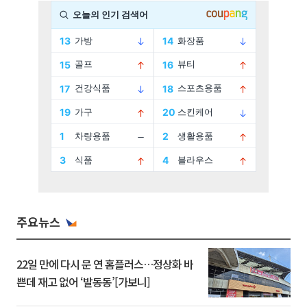
주요뉴스
22일 만에 다시 문 연 홈플러스…정상화 바
쁜데 재고 없어 ‘발동동’[가보니]