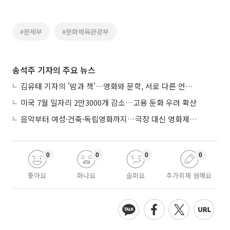
#문체부
#문화체육관광부
송석주 기자의 주요 뉴스
김유태 기자의 '밤과 책'…영화와 문학, 서로 다른 언어를 읽다
미국 7월 일자리 2만3000개 감소…고용 둔화 우려 확산
음악부터 여성·건축·독립영화까지…극장 대신 영화제로 즐기는 스크린 여행
0
0
0
0
좋아요
화나요
슬퍼요
추가취재 원해요