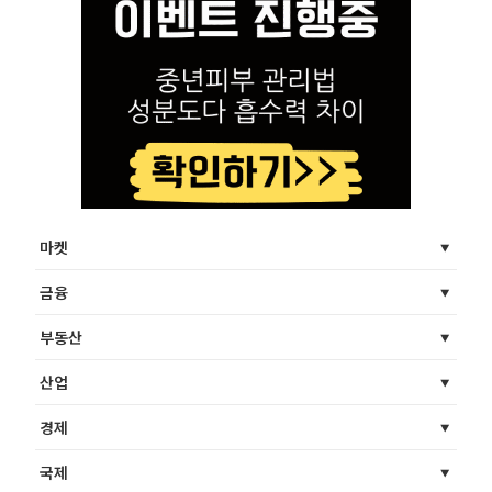
마켓
금융
부동산
산업
경제
국제