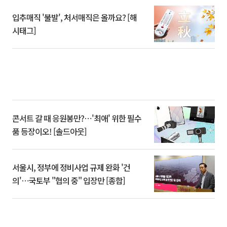
입추매직 '불발', 처서매직은 올까요? [해
시태그]
콘서트 갈 때 응원봉만?⋯'최애' 위한 필수
품 등장이오! [솔드아웃]
서울시, 정부에 정비사업 규제 완화 '건
의'⋯국토부 "협의 중" 입장만 [종합]