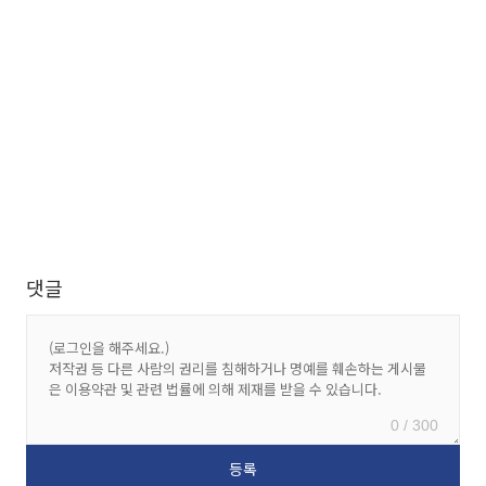
댓글
0 / 300