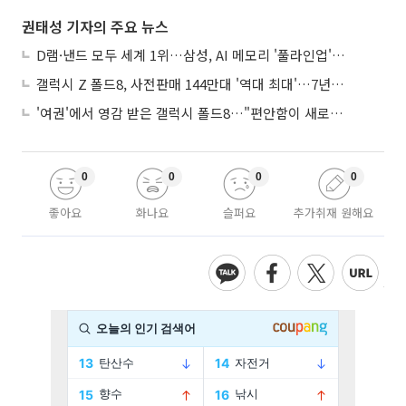
권태성 기자의 주요 뉴스
D램·낸드 모두 세계 1위…삼성, AI 메모리 '풀라인업'으로 승부
갤럭시 Z 폴드8, 사전판매 144만대 '역대 최대'…7년만에 갤노트10 기록 넘어
'여권'에서 영감 받은 갤럭시 폴드8…"편안함이 새로운 디자인 경쟁력"
0
0
0
0
좋아요
화나요
슬퍼요
추가취재 원해요