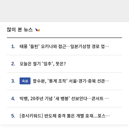
많이 본 뉴스
태풍 '돌핀' 오키나와 접근…일본기상청 경로 업데이트
1.
오늘은 절기 '입추', 뜻은?
2.
합수본, '통계 조작' 서울·경기·충북 선관위 등 추가 압수수색
속보
3.
빅뱅, 20주년 기념 '새 뱅봉' 선보인다⋯콘서트 앞두고 팝업 개최
4.
[증시키워드] 반도체 충격 뚫은 개별 호재...포스코퓨처엠·에코프로·한화솔루션 '눈길'
5.