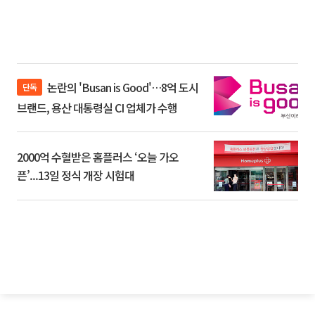
논란의 'Busan is Good'…8억 도시
단독
브랜드, 용산 대통령실 CI 업체가 수행
2000억 수혈받은 홈플러스 ‘오늘 가오
픈’...13일 정식 개장 시험대