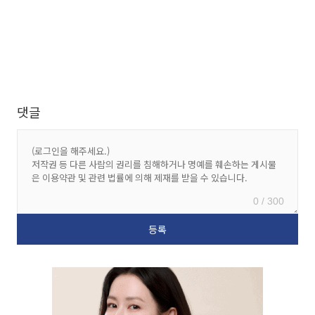
댓글
0 / 300