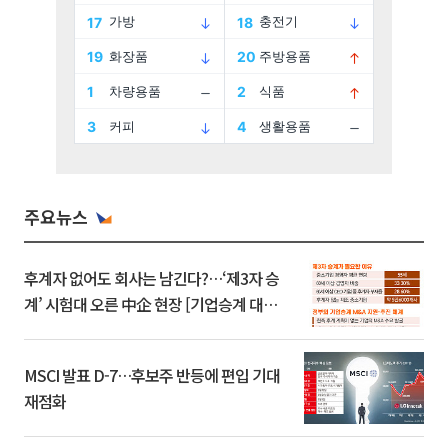
주요뉴스
후계자 없어도 회사는 남긴다?…‘제3자 승
계’ 시험대 오른 中企 현장 [기업승계 대전
환]
MSCI 발표 D-7…후보주 반등에 편입 기대
재점화