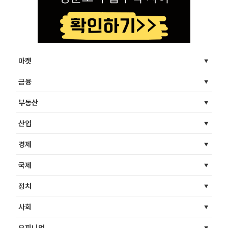
마켓
금융
부동산
산업
경제
국제
정치
사회
오피니언