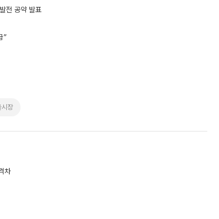
발전 공약 발표
급”
울시장
 격차