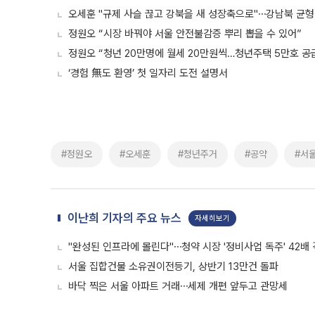
오세훈 "규제 사슬 끊고 강북을 새 성장축으로"⋯강남북 균형
정원오 “시장 바꿔야 서울 안전불감증 뿌리 뽑을 수 있어”
정원오 “청년 20만명에 월세 20만원씩…청년주택 5만호 공
‘경험 無도 환영’ 첫 일자리 도전 설명서
#정원오
#오세훈
#청년주거
#공약
#서
이난희 기자의 주요 뉴스
자세히보기
"완성된 인프라에 몰린다"⋯청약 시장 '정비사업 독주' 42배
서울 집합건물 소유권이전등기, 상반기 13만건 돌파
바닥 찍은 서울 아파트 거래⋯세제 개편 앞두고 관망세