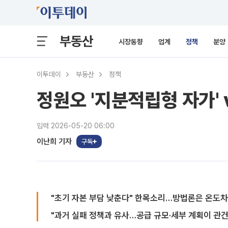
부동산
시장동향
업계
정책
분양
이투데이
부동산
정책
정원오 '지분적립형 자가' 
입력 2026-05-20 06:00
이난희 기자
구독
"초기 자본 부담 낮춘다" 한목소리…방법론은 온도차
"과거 실패 정책과 유사…공급 규모·세부 계획이 관건