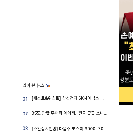
많이 본 뉴스
[베스트&워스트] 삼성전자·SK하이닉스 밀린 한 주…상상인증권은 85% 급등
01
35도 안팎 무더위 이어져…전국 곳곳 소나기 [오늘 날씨]
02
03
[주간증시전망] 다음주 코스피 6000~7000⋯“外人 수급은 정책이 변수”