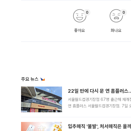
0
0
좋아요
화나요
주요 뉴스
22일 만에 다시 문 연 홈플러스
서울월드컵경기장점 67명 출근해 재개점 
연 홈플러스 서울월드컵경기장점. 7일 
우유, 과일 같은 신선식품이 차근차근 자
입추매직 '불발', 처서매직은 올