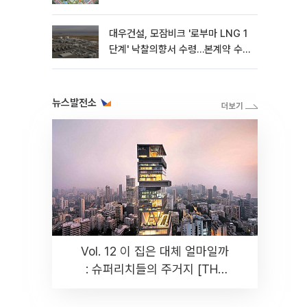
대우건설, 모잠비크 '로부마 LNG 1
단계' 낙찰의향서 수령…본계약 수
주 ‘청신호'
뉴스발전소
Vol. 12 이 집은 대체 얼마일까
: 슈퍼리치들의 주거지 [THE
RARE]