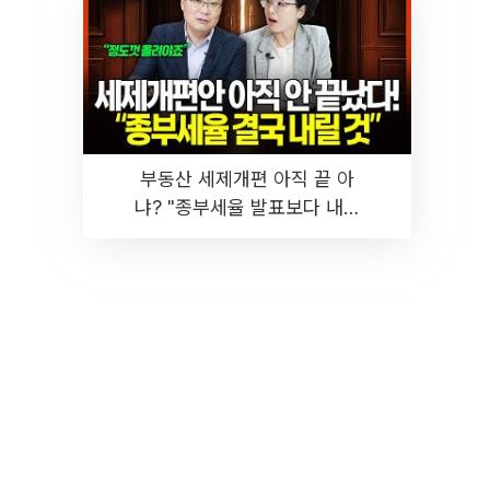
부동산 세제개편 아직 끝 아
냐? "종부세율 발표보다 내릴
것" 장기거주·양도세 전망 I 집
땅지성 I 김인만, 진미윤