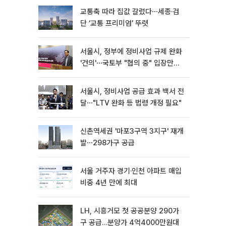
교통축 따라 집값 갈렸다⋯세종·검
단 ‘교통 프리미엄’ 뚜렷
서울시, 정부에 정비사업 규제 완화
'건의'⋯국토부 "협의 중" 입장만
[종합]
서울시, 정비사업 공급 효과 백서 전
달⋯"LTV 완화 등 법령 개정 필요"
신촌역세권 '마포3구역 3지구' 재개
발⋯298가구 공급
서울 거주자 경기·인천 아파트 매입
비중 4년 만에 최대
LH, 시흥거모 첫 공공분양 290가
구 공급…분양가 4억4000만원대