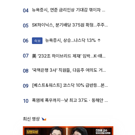
뉴욕증시, 연준 금리인상 기대감 꺾이자 상승...S&P500 사상 최고치 [종합]
04
SK하이닉스, 분기배당 375원 확정…주주환원책 9월로 앞당겨 발표
05
뉴욕증시, 상승...나스닥 1.3% ↑
06
속보
07
美 ‘232조 하이브리드 제재’ 임박…K-태양광, 불확실성 털고 날개 다나
'국책은행 3사' 직원들, 다음주 여의도 거리 나서는 까닭은
08
[베스트&워스트] 코스닥 10% 급반등…본느, 최대주주 변경 기대에 270% 폭등
09
폭염에 폭우까지⋯낮 최고 37도ㆍ동해안 강한 비 [날씨]
10
최신 영상