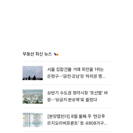
부동산 최신 뉴스
서울 집합건물 거래 회전율 1위는
은평구⋯'금천·강남'은 하위권 맴돌
아
상반기 수도권 청약시장 '초선별' 바
람⋯'상급지·분상제'로 쏠렸다
[분양캘린더] 8월 둘째 주 ‘한강푸
르지오리버프론트’ 등 4808가구
분양