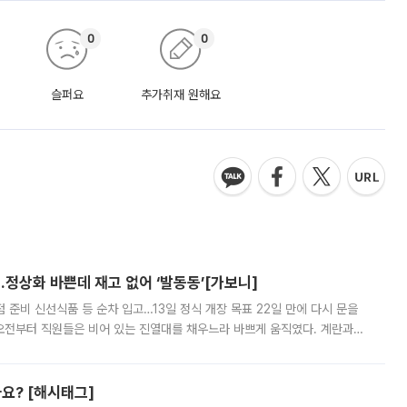
0
0
슬퍼요
추가취재 원해요
…정상화 바쁜데 재고 없어 ‘발동동’[가보니]
준비 신선식품 등 순차 입고…13일 정식 개장 목표 22일 만에 다시 문을
오전부터 직원들은 비어 있는 진열대를 채우느라 바쁘게 움직였다. 계란과
리를 잡기 시작했지만, 매장 곳곳엔 여전히 텅 빈 매대가 먼저 눈에 들어왔
까요? [해시태그]