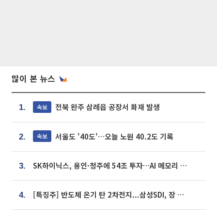
많이 본 뉴스
전북 완주 삼례읍 공장서 화재 발생
속보
1.
서울도 '40도'…오늘 노원 40.2도 기록
속보
2.
SK하이닉스, 용인·청주에 54조 투자…AI 메모리 생산기지 키운다
3.
[특징주] 반도체 온기 탄 2차전지...삼성SDI, 장 초반 7% 넘게 껑충
4.