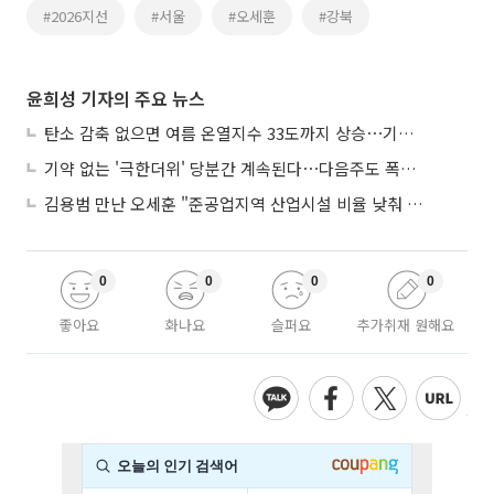
#2026지선
#서울
#오세훈
#강북
윤희성 기자의 주요 뉴스
탄소 감축 없으면 여름 온열지수 33도까지 상승⋯기상청, 2100년 미래전망
기약 없는 '극한더위' 당분간 계속된다⋯다음주도 폭염·열대야 지속
김용범 만난 오세훈 "준공업지역 산업시설 비율 낮춰 공급 늘려야"
0
0
0
0
좋아요
화나요
슬퍼요
추가취재 원해요