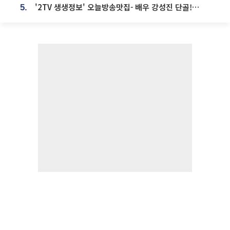
'2TV 생생정보' 오늘방송맛집- 배우 강성진 단골! 쌀국수ㆍ푸팟퐁 커리 맛집 '블○○○'
5.