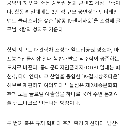
공약의 첫 번째 축은 강북권 문화·콘텐츠 거점 구축이
다. 창동역 일대에는 2만 석 규모 공연장과 엔터테인
먼트 클러스터를 갖춘 '창동 K-엔터타운'을 조성해 글
로벌 K팝의 성지로 키운다.
상암 지구는 대관람차 조성과 월드컵공원 명소화, 마
포농수산물시장 일대 복합개발로 직주락이 공존하는
도시로 바꾼다. 동대문디자인플라자(DDP) 일대는 패
션·뷰티에 엔터테크 산업을 융합한 'K-컬처창조타운'
허브로 재편하고 여의도와 노들섬은 제2세종문화회
관과 노들 글로벌 예술섬을 하나로 묶어 수변 문화예
술 랜드마크로 만든다는 방침이다.
두 번째 축은 규제 혁파와 주거 환경 개선이다. 남산·