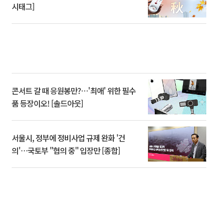
시태그]
콘서트 갈 때 응원봉만?⋯'최애' 위한 필수
품 등장이오! [솔드아웃]
서울시, 정부에 정비사업 규제 완화 '건
의'⋯국토부 "협의 중" 입장만 [종합]