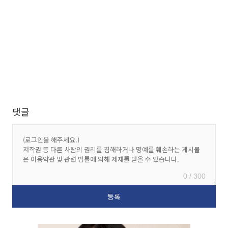
댓글
0 / 300