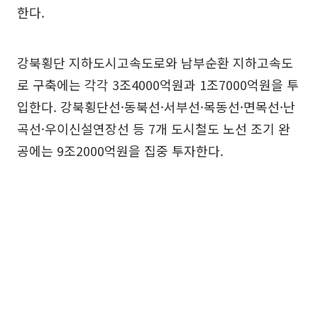
한다.
강북횡단 지하도시고속도로와 남부순환 지하고속도
로 구축에는 각각 3조4000억원과 1조7000억원을 투
입한다. 강북횡단선·동북선·서부선·목동선·면목선·난
곡선·우이신설연장선 등 7개 도시철도 노선 조기 완
공에는 9조2000억원을 집중 투자한다.