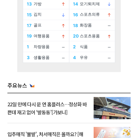
주요뉴스
22일 만에 다시 문 연 홈플러스…정상화 바
쁜데 재고 없어 ‘발동동’[가보니]
입추매직 '불발', 처서매직은 올까요? [해