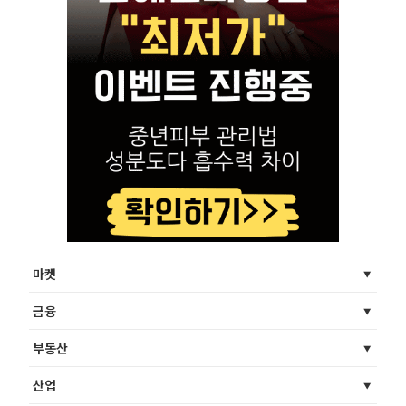
마켓
금융
부동산
산업