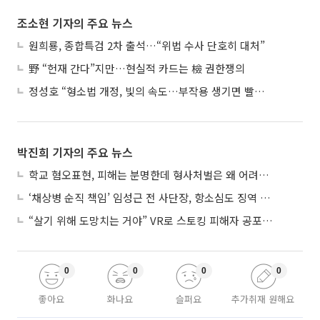
조소현 기자의 주요 뉴스
원희룡, 종합특검 2차 출석…“위법 수사 단호히 대처”
野 “헌재 간다”지만…현실적 카드는 檢 권한쟁의
정성호 “형소법 개정, 빛의 속도…부작용 생기면 빨리 고쳐야”
박진희 기자의 주요 뉴스
학교 혐오표현, 피해는 분명한데 형사처벌은 왜 어려울까?
‘채상병 순직 책임’ 임성근 전 사단장, 항소심도 징역 3년
“살기 위해 도망치는 거야” VR로 스토킹 피해자 공포 마주한 수형자들
0
0
0
0
좋아요
화나요
슬퍼요
추가취재 원해요