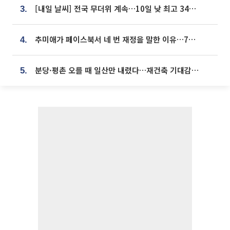
[내일 날씨] 전국 무더위 계속…10일 낮 최고 34도 육박
3.
추미애가 페이스북서 네 번 재정을 말한 이유…7700억 추경 열쇠는 도의회에
4.
분당·평촌 오를 때 일산만 내렸다…재건축 기대감도 ‘무색’
5.