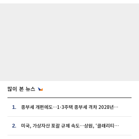
많이 본 뉴스
종부세 개편에도…1·3주택 종부세 격차 2028년부터 확대
1.
미국, 가상자산 포괄 규제 속도…상원, ‘클래리티법’ 9월 절차투표 추진
2.