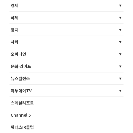
경제
국제
정치
사회
오피니언
문화·라이프
뉴스발전소
이투데이TV
스페셜리포트
Channel 5
위너스IR클럽