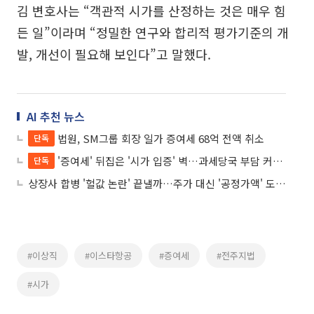
김 변호사는 “객관적 시가를 산정하는 것은 매우 힘
든 일”이라며 “정밀한 연구와 합리적 평가기준의 개
발, 개선이 필요해 보인다”고 말했다.
AI 추천 뉴스
법원, SM그룹 회장 일가 증여세 68억 전액 취소
단독
'증여세' 뒤집은 '시가 입증' 벽…과세당국 부담 커진다
단독
상장사 합병 '헐값 논란' 끝낼까…주가 대신 '공정가액' 도입 자본시장법, 정무위 통과
#이상직
#이스타항공
#증여세
#전주지법
#시가