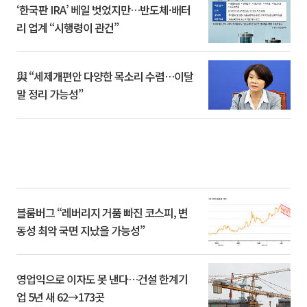
‘한국판 IRA’ 베일 벗었지만…반도체·배터
리 업계 “시행령이 관건”
與 “세제개편안 다양한 목소리 수렴…이달
말 정리 가능성”
블룸버그 “레버리지 거품 빠진 코스피, 변
동성 최악 국면 지났을 가능성”
영업익으로 이자도 못 낸다…건설 한계기
업 5년 새 62→173곳