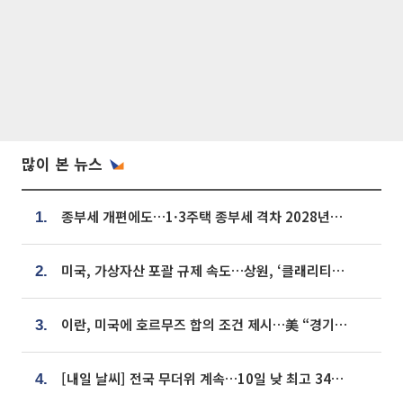
많이 본 뉴스
종부세 개편에도…1·3주택 종부세 격차 2028년부터 확대
1.
미국, 가상자산 포괄 규제 속도…상원, ‘클래리티법’ 9월 절차투표 추진
2.
이란, 미국에 호르무즈 합의 조건 제시…美 “경기 아직 안 끝나” [종합]
3.
[내일 날씨] 전국 무더위 계속…10일 낮 최고 34도 육박
4.