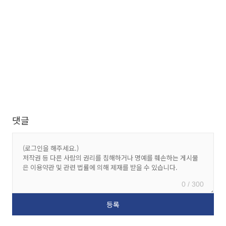
댓글
0 / 300