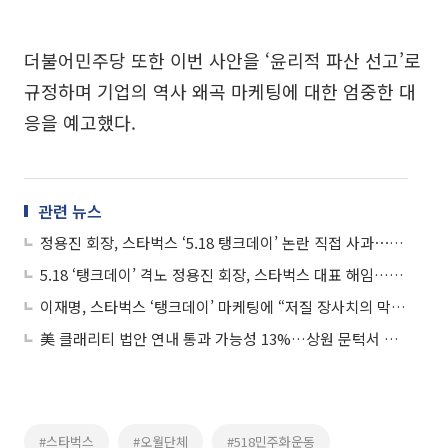
더불어민주당 또한 이번 사안을 ‘윤리적 파산 선고’로
규정하며 기업의 역사 왜곡 마케팅에 대한 엄중한 대
응을 예고했다.
관련 뉴스
정용진 회장, 스타벅스 ‘5.18 탱크데이’ 논란 직접 사과⋯“모든 책임은 저에게, 머리 숙여 사죄”
5.18 ‘탱크데이’ 격노 정용진 회장, 스타벅스 대표 해임…“일벌백계 본보기”
이재명, 스타벅스 ‘탱크데이’ 마케팅에 “저질 장사치의 막장행태⋯상응하는 책임져야”
美 클래리티 법안 연내 통과 가능성 13%…상원 문턱서 제동
#스타벅스
#오월단체
#518민주화운동