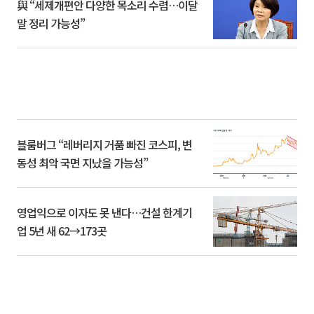
與 “세제개편안 다양한 목소리 수렴…이달
말 정리 가능성”
블룸버그 “레버리지 거품 빠진 코스피, 변
동성 최악 국면 지났을 가능성”
영업익으로 이자도 못 낸다…건설 한계기
업 5년 새 62→173곳