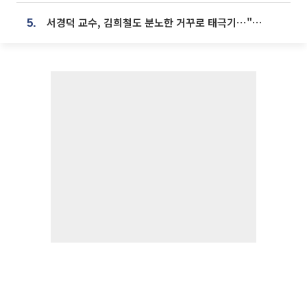
서경덕 교수, 김희철도 분노한 거꾸로 태극기⋯"엉터리는 아냐, 아쉬울 뿐"
5.