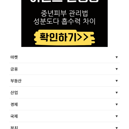
마켓
금융
부동산
산업
경제
국제
정치