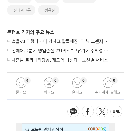
#신세계그룹
#정용진
문현호 기자의 주요 뉴스
효율·AI 더했다…더 강하고 알뜰해진 ‘더 뉴 그랜저 하이브리드’
진에어, 2분기 영업손실 731억…“고유가에 수익성 악화”
새출발 트리니티항공, 재도약 나선다…노선별 서비스 차별화
0
0
0
0
좋아요
화나요
슬퍼요
추가취재 원해요