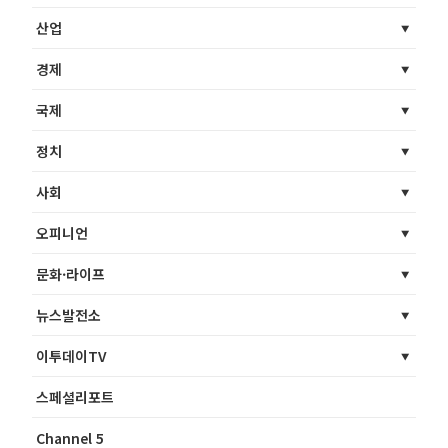
산업
경제
국제
정치
사회
오피니언
문화·라이프
뉴스발전소
이투데이TV
스페셜리포트
Channel 5