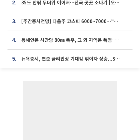
35도 안팎 무더위 이어져…전국 곳곳 소나기 [오늘 날씨]
2.
[주간증시전망] 다음주 코스피 6000~7000⋯“外人 수급은 정책이 변수”
3.
동해안은 시간당 80㎜ 폭우, 그 외 지역은 폭염…‘극과 극 날씨’
4.
뉴욕증시, 연준 금리인상 기대감 꺾이자 상승...S&P500 사상 최고치 [종합]
5.