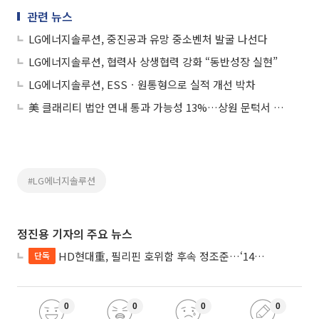
관련 뉴스
LG에너지솔루션, 중진공과 유망 중소벤처 발굴 나선다
LG에너지솔루션, 협력사 상생협력 강화 “동반성장 실현”
LG에너지솔루션, ESSㆍ원통형으로 실적 개선 박차
美 클래리티 법안 연내 통과 가능성 13%…상원 문턱서 제동
#LG에너지솔루션
정진용 기자의 주요 뉴스
HD현대重, 필리핀 호위함 후속 정조준…‘14척+α’ 싹쓸이 노린다
단독
0
0
0
0