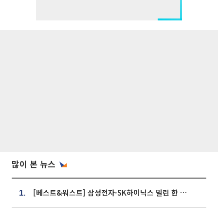
많이 본 뉴스
[베스트&워스트] 삼성전자·SK하이닉스 밀린 한 주…상상인증권은 85% 급등
1.