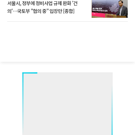
서울시, 정부에 정비사업 규제 완화 '건
의'⋯국토부 "협의 중" 입장만 [종합]