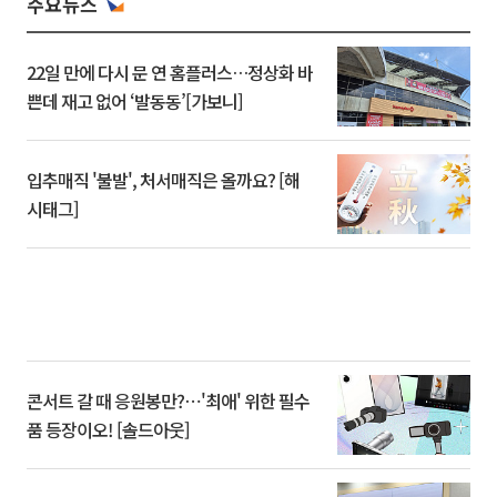
주요뉴스
22일 만에 다시 문 연 홈플러스…정상화 바
쁜데 재고 없어 ‘발동동’[가보니]
입추매직 '불발', 처서매직은 올까요? [해
시태그]
콘서트 갈 때 응원봉만?⋯'최애' 위한 필수
품 등장이오! [솔드아웃]