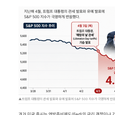
▲트럼프 대통령의 관세 발표와 유예 발표에 S&P 500 지수가 극명하게 반응했
과거 미국 증시는 연방준비제도(Fed)의 금리 결정이나 