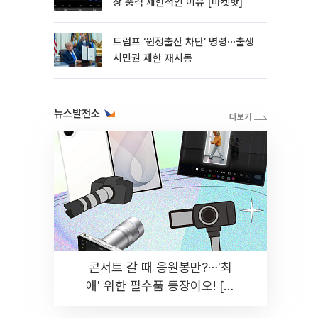
장 충격 제한적인 이유 [마켓핫]
트럼프 ‘원정출산 차단’ 명령⋯출생
시민권 제한 재시동
뉴스발전소
콘서트 갈 때 응원봉만?⋯'최
애' 위한 필수품 등장이오! [솔
드아웃]