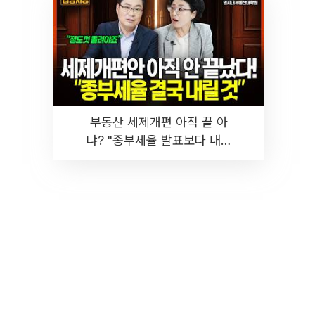
부동산 세제개편 아직 끝 아
냐? "종부세율 발표보다 내릴
것" 장기거주·양도세 전망 I 집
땅지성 I 김인만, 진미윤