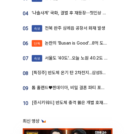
‘나솔사계’ 국화, 결별 후 재등장⋯첫인상 투표 휩쓸고 ‘인기녀’ 등극
04
전북 완주 삼례읍 공장서 화재 발생
05
속보
논란의 'Busan is Good'…8억 도시브랜드, 용산 대통령실 CI 업체가 수행
06
단독
서울도 '40도'…오늘 노원 40.2도 기록
07
속보
[특징주] 반도체 온기 탄 2차전지...삼성SDI, 장 초반 7% 넘게 껑충
08
톰 홀랜드♥젠데이아, 비밀 결혼 파티 포착⋯호텔 대관비만 9억
09
[증시키워드] 반도체 충격 뚫은 개별 호재...포스코퓨처엠·에코프로·한화솔루션 '눈길'
10
최신 영상