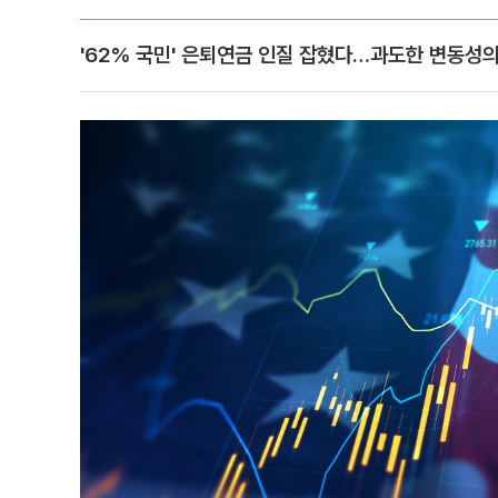
'62% 국민' 은퇴연금 인질 잡혔다…과도한 변동성