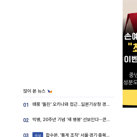
많이 본 뉴스
태풍 '돌핀' 오키나와 접근…일본기상청 경로 업데이트
01
빅뱅, 20주년 기념 '새 뱅봉' 선보인다⋯콘서트 앞두고 팝업 개최
02
합수본, '통계 조작' 서울·경기·충북 선관위 등 추가 압수수색
03
속보