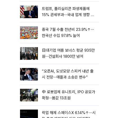
트럼프, 폴리실리콘 파생제품에
15% 관세부과⋯국내 업계 영향 촉
각 [종합]
중국 7월 수출 전년비 23.9%↑⋯
한국산 수입 97.8% 늘어
日대기업 여름 보너스 평균 935만
원⋯건설회사 1800만 넘어
“오픈AI, 도넛모양 스피커 내년 출
시 전망⋯애플과 소송은 변수”
中 로봇업체 유니트리, IPO 공모가
확정⋯몸값 13조원
락업 해제 스페이스X 6.14%↑⋯시