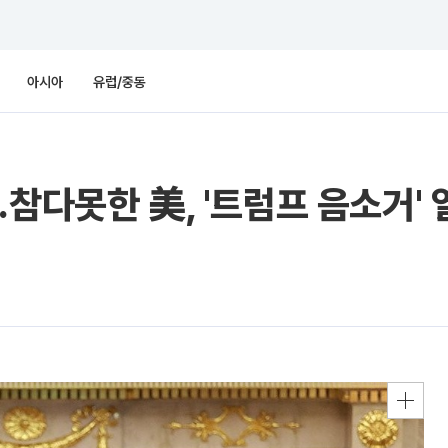
아시아
유럽/중동
참다못한 美, '트럼프 음소거' 