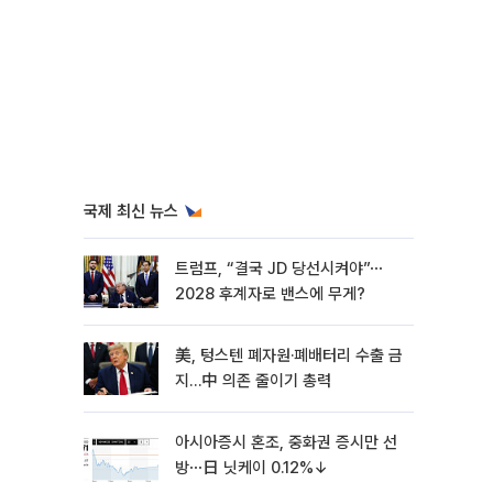
국제 최신 뉴스
트럼프, “결국 JD 당선시켜야”⋯
2028 후계자로 밴스에 무게?
美, 텅스텐 폐자원·폐배터리 수출 금
지…中 의존 줄이기 총력
아시아증시 혼조, 중화권 증시만 선
방⋯日 닛케이 0.12%↓