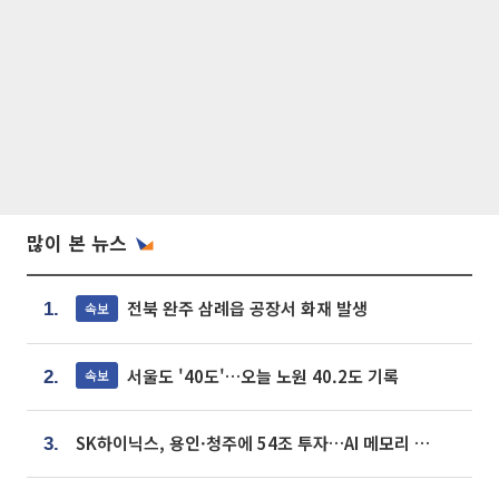
많이 본 뉴스
전북 완주 삼례읍 공장서 화재 발생
속보
1.
서울도 '40도'…오늘 노원 40.2도 기록
속보
2.
SK하이닉스, 용인·청주에 54조 투자…AI 메모리 생산기지 키운다
3.