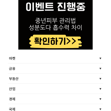
마켓
금융
부동산
산업
경제
국제