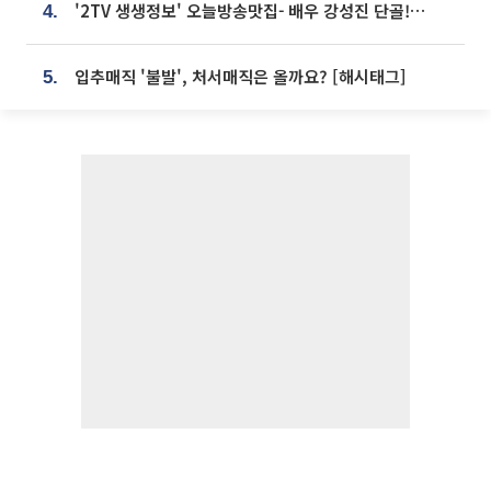
'2TV 생생정보' 오늘방송맛집- 배우 강성진 단골! 쌀국수ㆍ푸팟퐁 커리 맛집 '블○○○'
4.
입추매직 '불발', 처서매직은 올까요? [해시태그]
5.