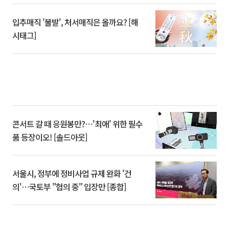
입추매직 '불발', 처서매직은 올까요? [해
시태그]
콘서트 갈 때 응원봉만?⋯'최애' 위한 필수
품 등장이오! [솔드아웃]
서울시, 정부에 정비사업 규제 완화 '건
의'⋯국토부 "협의 중" 입장만 [종합]