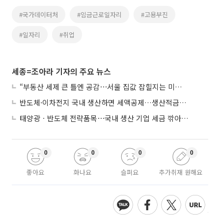
#국가데이터처
#임금근로일자리
#고용부진
#일자리
#취업
세종=조아라 기자의 주요 뉴스
“부동산 세제 큰 틀엔 공감⋯서울 집값 잡힐지는 미지수”
반도체·이차전지 국내 생산하면 세액공제…생산적금융 ISA 신설
태양광ㆍ반도체 전략품목⋯국내 생산 기업 세금 깎아준다
0
0
0
0
좋아요
화나요
슬퍼요
추가취재 원해요