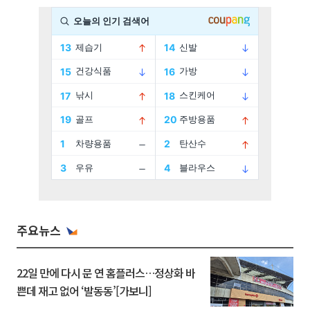
주요뉴스
22일 만에 다시 문 연 홈플러스…정상화 바
쁜데 재고 없어 ‘발동동’[가보니]