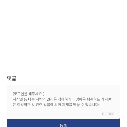
댓글
0 / 300