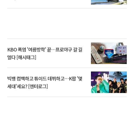
KBO 폭염 '여름방학' 끝…프로야구 갈 길
멀다 [해시태그]
빅뱅 컴백하고 튜이드 데뷔하고⋯K팝 '몇
세대'세요? [엔터로그]