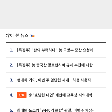
많이 본 뉴스
[특징주] “탄약 부족하다“ 美 국방부 증산 요청에⋯국내 방산주 급등세
1.
[특징주] 美 중국산 광트랜시버 규제 추진에 대한광통신 등 광통신株 강세
2.
현대차·기아, 이번 주 임단협 재개…하청 사용자성 재심도 ‘변수’
3.
李 ‘호남형 대입’ 제안에 교육청·지역대학 서·논술형 입시 연계 '착수'
단독
4.
최태원·노소영 '9440억 분할' 판결, 이번주 재상고 여부 주목
5.