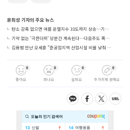
윤희성 기자의 주요 뉴스
탄소 감축 없으면 여름 온열지수 33도까지 상승⋯기상청, 2100년 미래전망
기약 없는 '극한더위' 당분간 계속된다⋯다음주도 폭염·열대야 지속
김용범 만난 오세훈 "준공업지역 산업시설 비율 낮춰 공급 늘려야"
0
0
0
0
좋아요
화나요
슬퍼요
추가취재 원해요