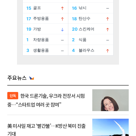
주요뉴스
한국 드론기술, 우크라 전장서 시험
단독
중…“스타트업 여러 곳 참여”
美 미사일 재고 ‘빨간불’…K방산 북미 진출
기대