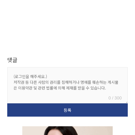
댓글
0 / 300