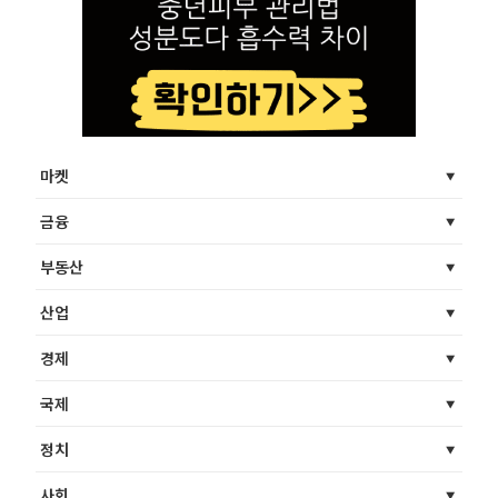
마켓
금융
부동산
산업
경제
국제
정치
사회