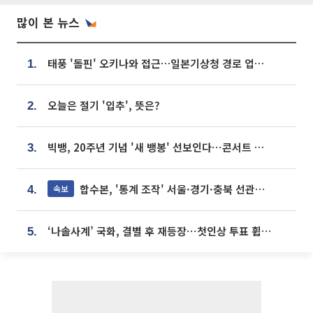
많이 본 뉴스
태풍 '돌핀' 오키나와 접근…일본기상청 경로 업데이트
1.
오늘은 절기 '입추', 뜻은?
2.
빅뱅, 20주년 기념 '새 뱅봉' 선보인다⋯콘서트 앞두고 팝업 개최
3.
합수본, '통계 조작' 서울·경기·충북 선관위 등 추가 압수수색
속보
4.
‘나솔사계’ 국화, 결별 후 재등장⋯첫인상 투표 휩쓸고 ‘인기녀’ 등극
5.