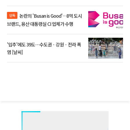
논란의 'Busan is Good'…8억 도시
단독
브랜드, 용산 대통령실 CI 업체가 수행
'입추'에도 39도⋯수도권ㆍ강원ㆍ전라 폭
염 [날씨]