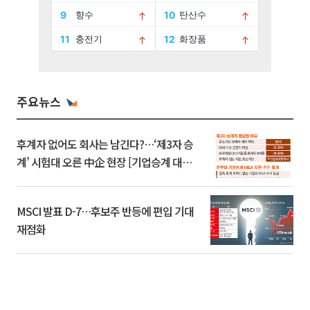
주요뉴스
후계자 없어도 회사는 남긴다?…‘제3자 승
계’ 시험대 오른 中企 현장 [기업승계 대전
환]
MSCI 발표 D-7…후보주 반등에 편입 기대
재점화