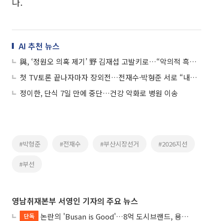
다.
AI 추천 뉴스
與, ‘정원오 의혹 제기’ 野 김재섭 고발키로…“악의적 흑색선전”
첫 TV토론 끝나자마자 장외전…전재수·박형준 서로 “내가 판정승”
정이한, 단식 7일 만에 중단…건강 악화로 병원 이송
#박형준
#전재수
#부산시장선거
#2026지선
#부선
영남취재본부 서영인 기자의 주요 뉴스
논란의 'Busan is Good'…8억 도시브랜드, 용산 대통령실 CI 업체가 수행
단독