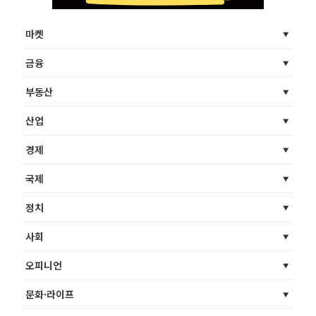
마켓
금융
부동산
산업
경제
국제
정치
사회
오피니언
문화·라이프