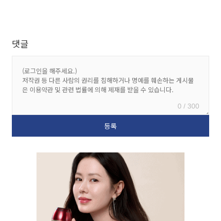
댓글
0 / 300