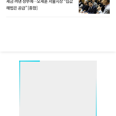
세금 꺼낸 정부에…오세훈 서울시장 “집값
해법은 공급” [종합]