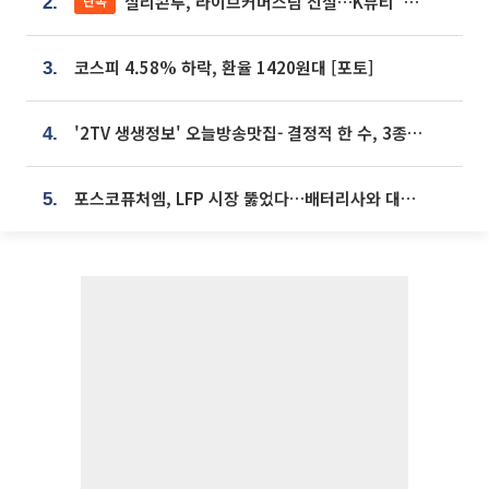
실리콘투, 라이브커머스팀 신설…K뷰티 ‘글로벌 판매망’ 확대[K뷰티 라방戰]
단독
2.
코스피 4.58% 하락, 환율 1420원대 [포토]
3.
'2TV 생생정보' 오늘방송맛집- 결정적 한 수, 3종 메밀면! 메밀 소바 맛집 '의○○○○'
4.
포스코퓨처엠, LFP 시장 뚫었다…배터리사와 대규모 장기 공급 합의
5.