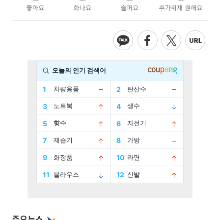
좋아요
화나요
슬퍼요
추가취재 원해요
주요뉴스