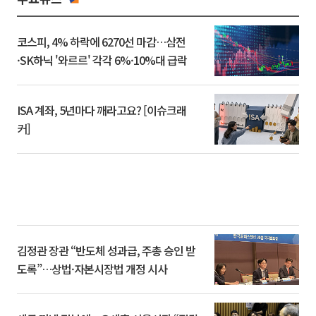
코스피, 4% 하락에 6270선 마감…삼전
·SK하닉 '와르르' 각각 6%·10%대 급락
ISA 계좌, 5년마다 깨라고요? [이슈크래
커]
김정관 장관 “반도체 성과급, 주총 승인 받
도록”…상법·자본시장법 개정 시사