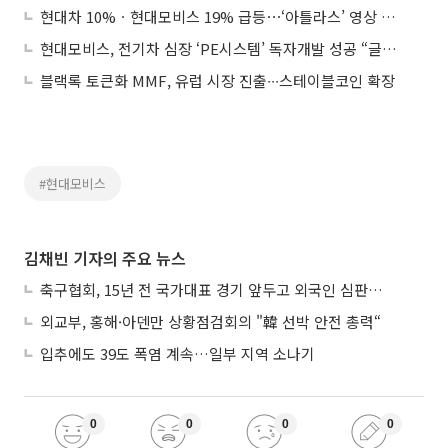
현대차 10%ㆍ현대모비스 19% 급등⋯‘아틀라스’ 영상 공개에 로봇주 강세
현대모비스, 전기차 심장 ‘PE시스템’ 독자개발 성공 “글로벌 경쟁력 강화”
블랙록 토큰화 MMF, 유럽 시장 진출∙∙∙스테이블코인 확장
#현대모비스
김채빈 기자의 주요 뉴스
축구협회, 15년 전 국가대표 경기 앞두고 외국인 심판에 ‘성접대’
외교부, 홍해·아덴만 상황점검회의 "韓 선박 안전 총력“
입추에도 39도 폭염 계속…일부 지역 소나기
0
0
0
0