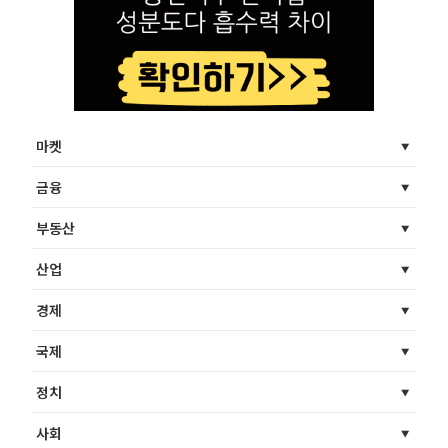
마켓
금융
부동산
산업
경제
국제
정치
사회