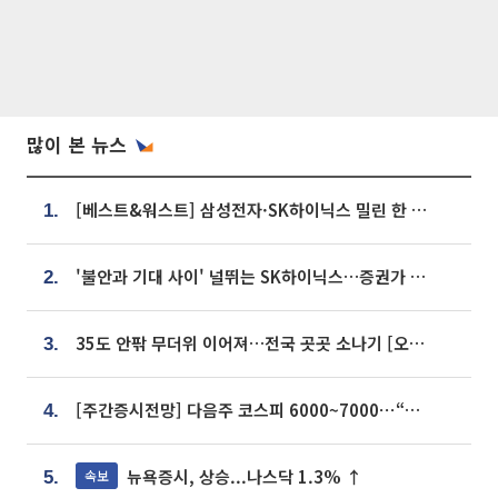
많이 본 뉴스
[베스트&워스트] 삼성전자·SK하이닉스 밀린 한 주…상상인증권은 85% 급등
1.
'불안과 기대 사이' 널뛰는 SK하이닉스…증권가 "HBM4·LTA 기반 펀터멘털 견고"
2.
35도 안팎 무더위 이어져…전국 곳곳 소나기 [오늘 날씨]
3.
[주간증시전망] 다음주 코스피 6000~7000⋯“外人 수급은 정책이 변수”
4.
뉴욕증시, 상승...나스닥 1.3% ↑
속보
5.