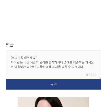
댓글
0 / 300