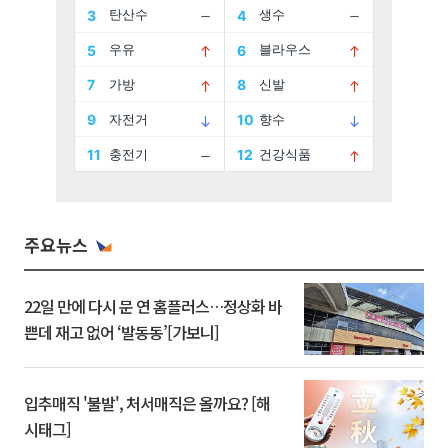
주요뉴스
22일 만에 다시 문 연 홈플러스…정상화 바
쁜데 재고 없어 ‘발동동’[가보니]
입추매직 '불발', 처서매직은 올까요? [해
시태그]