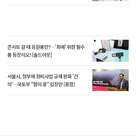
콘서트 갈 때 응원봉만?⋯'최애' 위한 필수
품 등장이오! [솔드아웃]
서울시, 정부에 정비사업 규제 완화 '건
의'⋯국토부 "협의 중" 입장만 [종합]