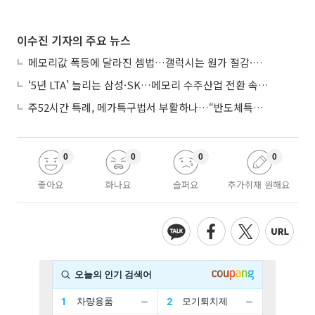
이수진 기자의 주요 뉴스
메모리값 폭등에 달라진 셈법…갤럭시는 원가 절감·아이폰은 서비스 확대
‘5년 LTA’ 늘리는 삼성·SK…메모리 수주산업 전환 속 다른 셈법
주52시간 특례, 메가특구법서 부활하나…“반도체특별법 담겨야”
0
0
0
0
좋아요
화나요
슬퍼요
추가취재 원해요