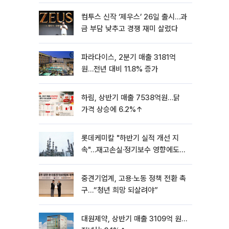
컴투스 신작 ‘제우스’ 26일 출시…과
금 부담 낮추고 경쟁 재미 살렸다
파라다이스, 2분기 매출 3181억
원…전년 대비 11.8% 증가
하림, 상반기 매출 7538억원…닭
가격 상승에 6.2%↑
롯데케미칼 "하반기 실적 개선 지
속"…재고손실·정기보수 영향에도
흑자 유지
중견기업계, 고용·노동 정책 전환 촉
구…“청년 희망 되살려야”
대원제약, 상반기 매출 3109억 원…