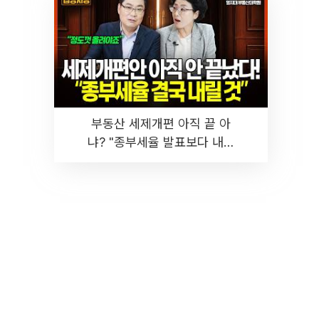
부동산 세제개편 아직 끝 아
냐? "종부세율 발표보다 내릴
것" 장기거주·양도세 전망 I 집
땅지성 I 김인만, 진미윤