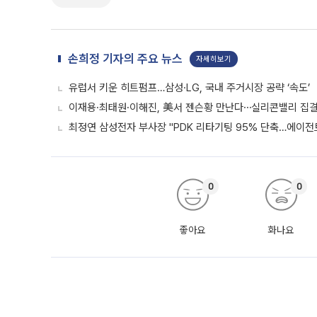
손희정 기자의 주요 뉴스
자세히보기
유럽서 키운 히트펌프…삼성·LG, 국내 주거시장 공략 ‘속도’
이재용·최태원·이해진, 美서 젠슨황 만난다⋯실리콘밸리 집결
최정연 삼성전자 부사장 "PDK 리타기팅 95% 단축…에이전트
0
0
좋아요
화나요