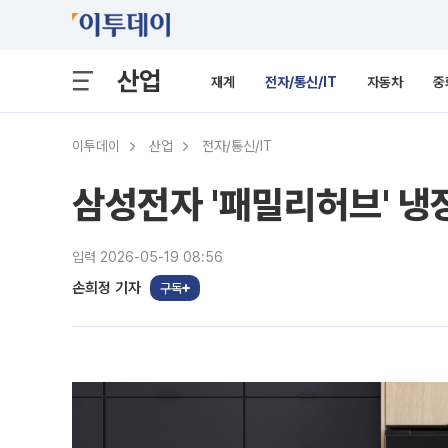
산업
재계
전자/통신/IT
자동차
중
이투데이
산업
전자/통신/IT
삼성전자 '패밀리허브' 냉장
입력 2026-05-19 08:56
손희정 기자
구독