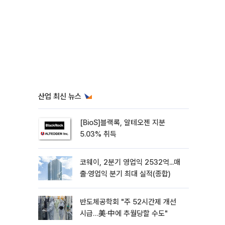
산업 최신 뉴스
[BioS]블랙록, 알테오젠 지분
5.03% 취득
코웨이, 2분기 영업익 2532억...매
출·영업익 분기 최대 실적(종합)
반도체공학회 "주 52시간제 개선
시급…美·中에 추월당할 수도"