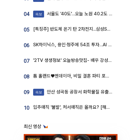
서울도 '40도'…오늘 노원 40.2도 기록
04
속보
[특징주] 반도체 온기 탄 2차전지...삼성SDI, 장 초반 7% 넘게 껑충
05
SK하이닉스, 용인·청주에 54조 투자…AI 메모리 생산기지 키운다
06
'2TV 생생정보' 오늘방송맛집- 배우 강성진 단골! 쌀국수ㆍ푸팟퐁 커리 맛집 '블○○○'
07
톰 홀랜드♥젠데이아, 비밀 결혼 파티 포착⋯호텔 대관비만 9억
08
안산 성곡동 공장서 화학물질 유출 사고 발생
09
속보
입추매직 '불발', 처서매직은 올까요? [해시태그]
10
최신 영상