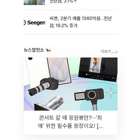
전년比 3.1%↑
씨젠, 2분기 매출 1360억원…전년
比 19.2% 증가
뉴스발전소
콘서트 갈 때 응원봉만?⋯'최
애' 위한 필수품 등장이오! [솔
드아웃]