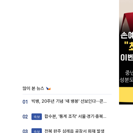
많이 본 뉴스
빅뱅, 20주년 기념 '새 뱅봉' 선보인다⋯콘서트 앞두고 팝업 개최
01
합수본, '통계 조작' 서울·경기·충북 선관위 등 추가 압수수색
02
속보
전북 완주 삼례읍 공장서 화재 발생
03
속보