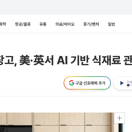
화학
항공/물류
유통
의료/바이오
중기/벤처
일반
고, 美·英서 AI 기반 식재료 
기사
구글 선호매체 추가