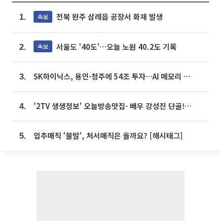
전북 완주 삼례읍 공장서 화재 발생
속보
1.
서울도 '40도'…오늘 노원 40.2도 기록
속보
2.
SK하이닉스, 용인·청주에 54조 투자…AI 메모리 생산기지 키운다
3.
'2TV 생생정보' 오늘방송맛집- 배우 강성진 단골! 쌀국수ㆍ푸팟퐁 커리 맛집 '블○○○'
4.
입추매직 '불발', 처서매직은 올까요? [해시태그]
5.