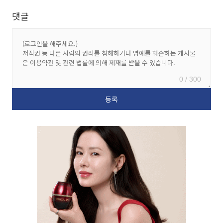
댓글
0 / 300