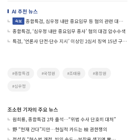
AI 추천 뉴스
종합특검, 심우정 내란 중요임무 등 혐의 관련 대검 압수수색
속보
종합특검, ‘심우정 내란 중요임무 종사’ 혐의 대검 압수수색
특검, ‘언론사 단전·단수 지시’ 이상민 2심서 징역 15년 구형…“민주주의에 대한 테러”
#종합특검
#국정원
#조태용
#홍장원
#심우정
조소현 기자의 주요 뉴스
원희룡, 종합특검 2차 출석…“위법 수사 단호히 대처”
野 “헌재 간다”지만…현실적 카드는 檢 권한쟁의
정성호 “형소법 개정, 빛의 속도…부작용 생기면 빨리 고쳐야”