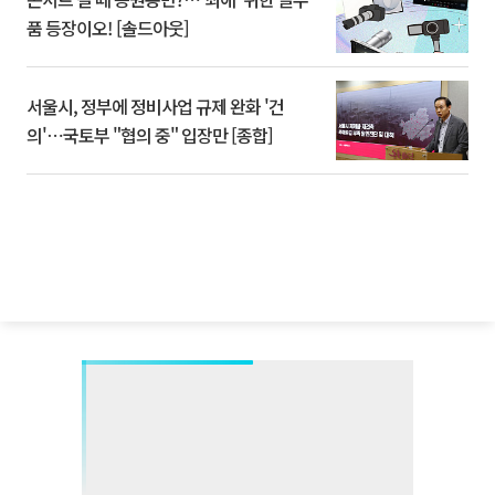
품 등장이오! [솔드아웃]
서울시, 정부에 정비사업 규제 완화 '건
의'⋯국토부 "협의 중" 입장만 [종합]