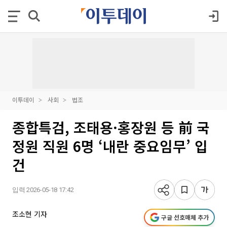
이투데이
사회
법조
종합특검, 조태용·홍장원 등 前 국
정원 직원 6명 ‘내란 중요임무’ 입
건
입력 2026-05-18 17:42
조소현 기자
구글 선호매체 추가