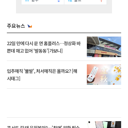
주요뉴스
22일 만에 다시 문 연 홈플러스…정상화 바
쁜데 재고 없어 ‘발동동’[가보니]
입추매직 '불발', 처서매직은 올까요? [해
시태그]
콘서트 갈 때 응원봉만?⋯'최애' 위한 필수