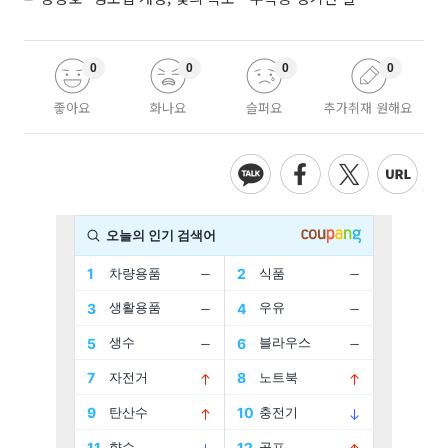
0
0
0
0
좋아요
화나요
슬퍼요
추가취재 원해요