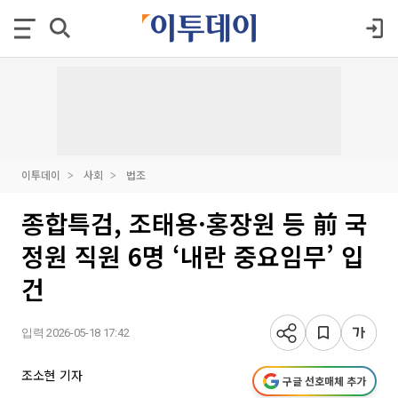
이투데이
사회
법조
종합특검, 조태용·홍장원 등 前 국
정원 직원 6명 ‘내란 중요임무’ 입
건
입력 2026-05-18 17:42
조소현 기자
구글 선호매체 추가