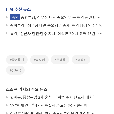
AI 추천 뉴스
종합특검, 심우정 내란 중요임무 등 혐의 관련 대검 압수수색
속보
종합특검, ‘심우정 내란 중요임무 종사’ 혐의 대검 압수수색
특검, ‘언론사 단전·단수 지시’ 이상민 2심서 징역 15년 구형…“민주주의에 대한 테러”
#종합특검
#국정원
#조태용
#홍장원
#심우정
조소현 기자의 주요 뉴스
원희룡, 종합특검 2차 출석…“위법 수사 단호히 대처”
野 “헌재 간다”지만…현실적 카드는 檢 권한쟁의
정성호 “형소법 개정, 빛의 속도…부작용 생기면 빨리 고쳐야”