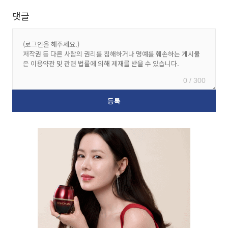
댓글
0 / 300