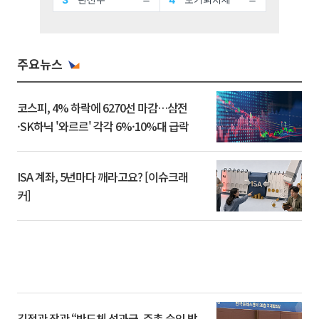
주요뉴스
코스피, 4% 하락에 6270선 마감…삼전
·SK하닉 '와르르' 각각 6%·10%대 급락
ISA 계좌, 5년마다 깨라고요? [이슈크래
커]
김정관 장관 “반도체 성과급, 주총 승인 받