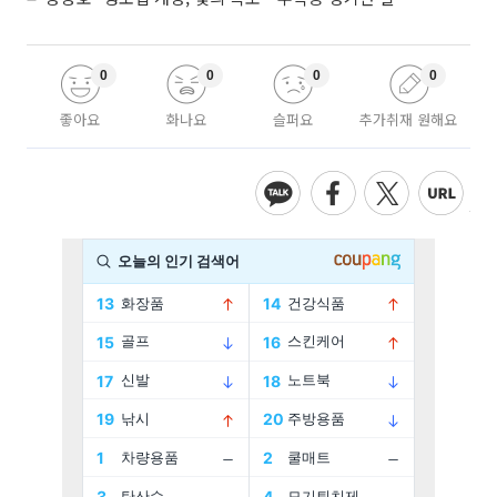
0
0
0
0
좋아요
화나요
슬퍼요
추가취재 원해요