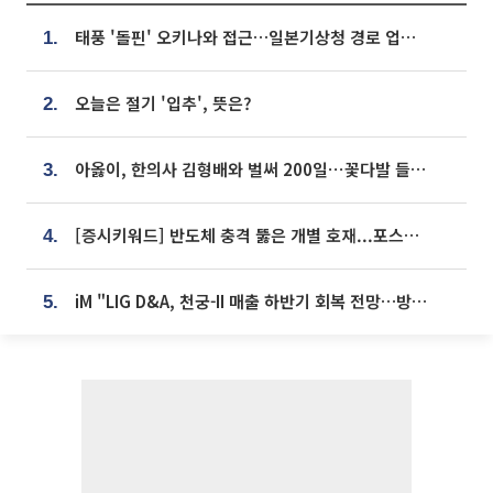
태풍 '돌핀' 오키나와 접근…일본기상청 경로 업데이트
1.
오늘은 절기 '입추', 뜻은?
2.
아옳이, 한의사 김형배와 벌써 200일⋯꽃다발 들고 "프러포즈 아냐"
3.
[증시키워드] 반도체 충격 뚫은 개별 호재...포스코퓨처엠·에코프로·한화솔루션 '눈길'
4.
iM "LIG D&A, 천궁-II 매출 하반기 회복 전망…방산 톱픽 유지"
5.