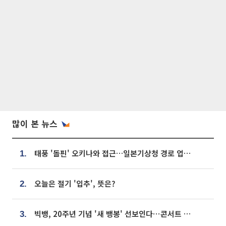
많이 본 뉴스
태풍 '돌핀' 오키나와 접근…일본기상청 경로 업데이트
1.
오늘은 절기 '입추', 뜻은?
2.
빅뱅, 20주년 기념 '새 뱅봉' 선보인다⋯콘서트 앞두고 팝업 개최
3.