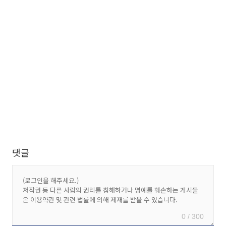
댓글
0 / 300