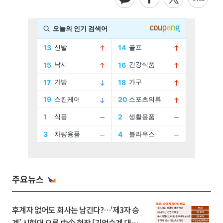
주요뉴스
후계자 없어도 회사는 남긴다?…‘제3자 승
계’ 시험대 오른 中企 현장 [기업승계 대전