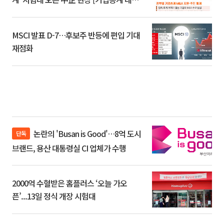
환]
MSCI 발표 D-7…후보주 반등에 편입 기대
재점화
논란의 'Busan is Good'…8억 도시
단독
브랜드, 용산 대통령실 CI 업체가 수행
2000억 수혈받은 홈플러스 ‘오늘 가오
픈’...13일 정식 개장 시험대