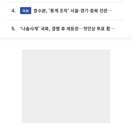
합수본, '통계 조작' 서울·경기·충북 선관위 등 추가 압수수색
속보
4.
‘나솔사계’ 국화, 결별 후 재등장⋯첫인상 투표 휩쓸고 ‘인기녀’ 등극
5.