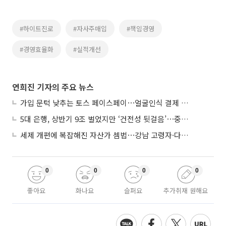
#하이트진로
#자사주매입
#책임경영
#경영효율화
#실적개선
연희진 기자의 주요 뉴스
가입 문턱 낮추는 토스 페이스페이⋯얼굴인식 결제 확산 속도낸다
5대 은행, 상반기 9조 벌었지만 ‘건전성 뒷걸음’⋯중기대출 문턱 높아지나
세제 개편에 복잡해진 자산가 셈법⋯강남 고령자·다주택자 ‘자산재편 고심’
0
0
0
0
좋아요
화나요
슬퍼요
추가취재 원해요