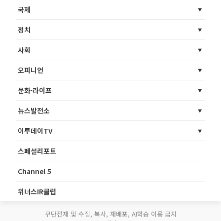
국제
정치
사회
오피니언
문화·라이프
뉴스발전소
이투데이TV
스페셜리포트
Channel 5
위너스IR클럽
무단전재 및 수집, 복사, 재배포, AI학습 이용 금지