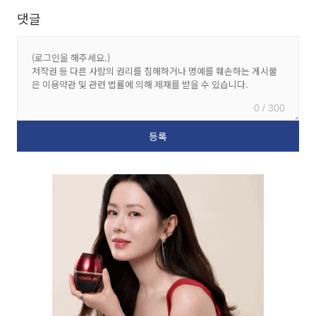
댓글
0 / 300