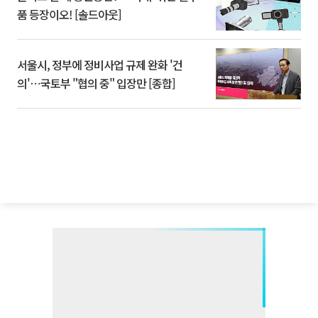
품 등장이오! [솔드아웃]
서울시, 정부에 정비사업 규제 완화 '건
의'⋯국토부 "협의 중" 입장만 [종합]