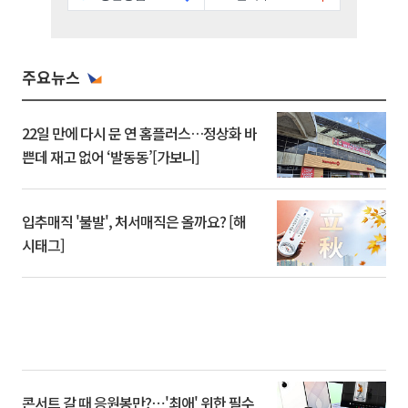
주요뉴스
22일 만에 다시 문 연 홈플러스…정상화 바
쁜데 재고 없어 ‘발동동’[가보니]
입추매직 '불발', 처서매직은 올까요? [해
시태그]
콘서트 갈 때 응원봉만?⋯'최애' 위한 필수