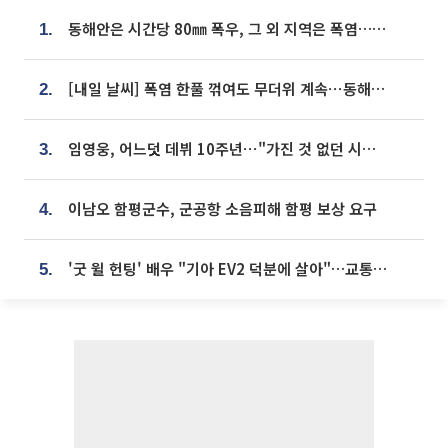
동해안은 시간당 80㎜ 폭우, 그 외 지역은 폭염…‘극과 극 날씨’
1.
[내일 날씨] 폭염 한풀 꺾여도 무더위 계속⋯동해안 이틀 연속 비
2.
임영웅, 어느덧 데뷔 10주년⋯"가진 것 없던 시절, 내 앞엔 20명의 팬뿐"
3.
이남오 함평군수, 군공항 소음피해 함평 보상 요구
4.
'굿 윌 헌팅' 배우 "기아 EV2 덕분에 살아"…교통사고 후 안전성 극찬
5.