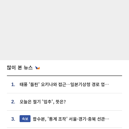
많이 본 뉴스
태풍 '돌핀' 오키나와 접근…일본기상청 경로 업데이트
1.
오늘은 절기 '입추', 뜻은?
2.
합수본, '통계 조작' 서울·경기·충북 선관위 등 추가 압수수색
속보
3.