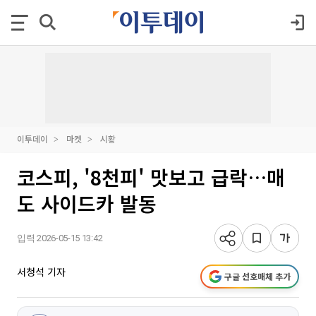
이투데이
마켓
시황
코스피, '8천피' 맛보고 급락…매
도 사이드카 발동
입력 2026-05-15 13:42
서청석 기자
구글 선호매체 추가