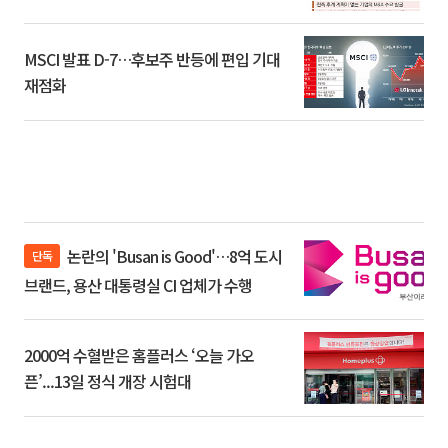
환]
MSCI 발표 D-7…후보주 반등에 편입 기대
재점화
논란의 'Busan is Good'…8억 도시
단독
브랜드, 용산 대통령실 CI 업체가 수행
2000억 수혈받은 홈플러스 ‘오늘 가오
픈’...13일 정식 개장 시험대