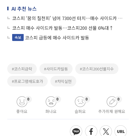
AI 추천 뉴스
코스피 ‘꿈의 칠천피’ 넘어 7300선 터치⋯매수 사이드카 발동
코스피 매수 사이드카 발동⋯코스피200 선물 6%대↑
코스피 급등에 매수 사이드카 발동
속보
#코스피급락
#사이드카발동
#코스피200선물지수
#프로그램매도호가
#차익실현
0
0
0
0
좋아요
화나요
슬퍼요
추가취재 원해요