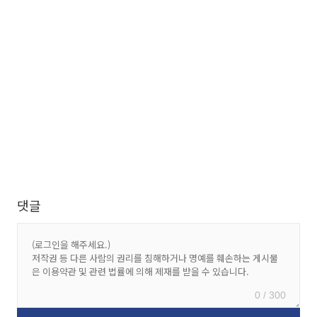
댓글
0 / 300