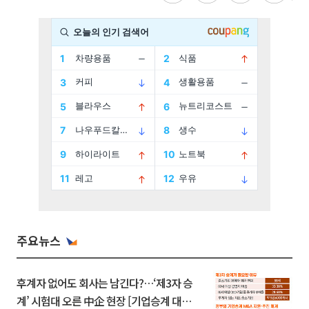
주요뉴스
후계자 없어도 회사는 남긴다?…‘제3자 승
계’ 시험대 오른 中企 현장 [기업승계 대전