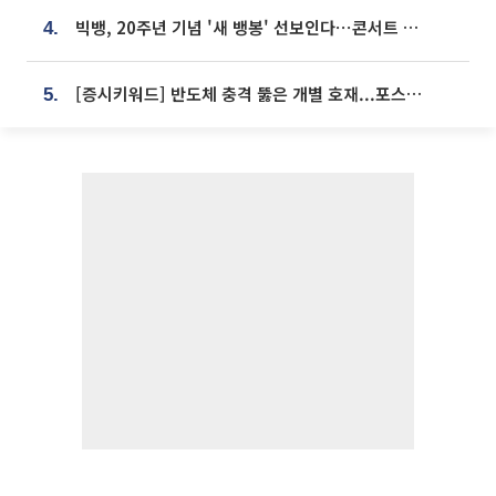
빅뱅, 20주년 기념 '새 뱅봉' 선보인다⋯콘서트 앞두고 팝업 개최
4.
[증시키워드] 반도체 충격 뚫은 개별 호재...포스코퓨처엠·에코프로·한화솔루션 '눈길'
5.