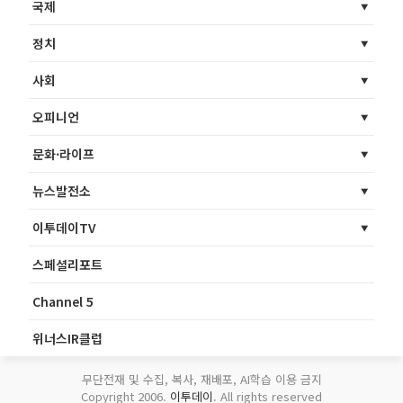
국제
정치
사회
오피니언
문화·라이프
뉴스발전소
이투데이TV
스페셜리포트
Channel 5
위너스IR클럽
무단전재 및 수집, 복사, 재배포, AI학습 이용 금지
Copyright 2006.
이투데이
. All rights reserved