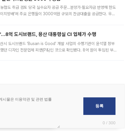
리·농협도 취급 검토 당국 실수요자 공급 주문…분양가·필요자금 반영해 한도
에이치방배’에 주요 은행들이 3000억원 규모의 잔금대출을 공급한다. 우리
하고 있어 향후 공급 규모가 늘어날 전망이다. 7일 금융권에 따르면 KB국
od'…8억 도시브랜드, 용산 대통령실 CI 업체가 수행
시 도시브랜드 ‘Busan is Good’ 개발 사업의 수행기관이 윤석열 정부
여했던 디자인 전문업체 피앤(P&)인 것으로 확인됐다. 8억 원이 투입된 부산
 부족과 디자인 정체성 논란에 휩싸였던 만큼, 사업 선정 과정과 결과물에
0 / 300