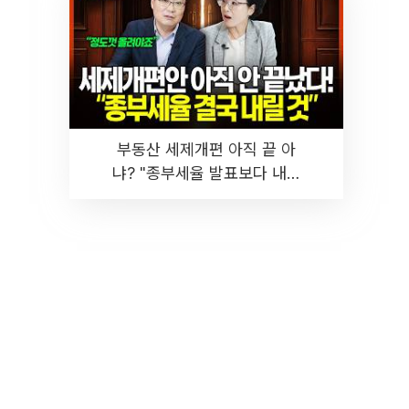
부동산 세제개편 아직 끝 아
냐? "종부세율 발표보다 내릴
것" 장기거주·양도세 전망 I 집
땅지성 I 김인만, 진미윤