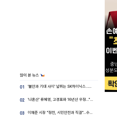
많이 본 뉴스
'불안과 기대 사이' 널뛰는 SK하이닉스…증권가 "HBM4·LTA 기반 펀터멘털 견고"
01
'나혼산' 류혜영, 고경표와 16년산 우정…"자취방서 부모님과 마주쳐"
02
이재준 시장 "정전, 시민안전과 직결"…수원시 비상대응체계 가동
03