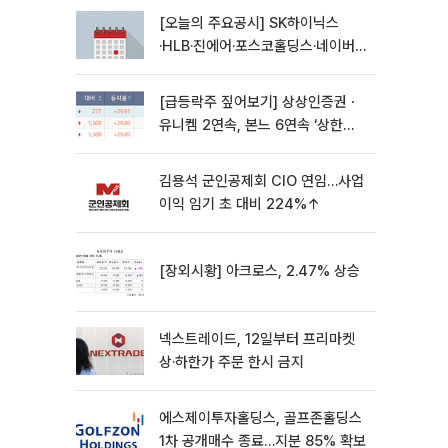
[오늘의 주요공시] SK하이닉스
·HLB·진에어·포스코홀딩스·네이버·
대우건설 등
[급등락주 짚어보기] 상상인증권ㆍ
유니켐 2연속, 본느 6연속 ‘상한
가’⋯M&A 훈풍 분 증시
김용석 군인공제회 CIO 연임…사업
이익 임기 초 대비 224%↑
[장외시황] 아크로스, 2.47% 상승
넥스트레이드, 12일부터 프리마켓
상·하한가 주문 한시 금지
에스제이투자홀딩스, 골프존홀딩스
1차 공개매수 종료…지분 85% 확보