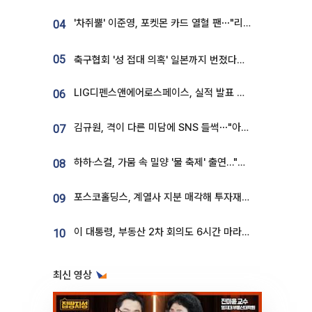
'차쥐뿔' 이준영, 포켓몬 카드 열혈 팬⋯"리셀러 처단할 것"
04
05
축구협회 '성 접대 의혹' 일본까지 번졌다…日 심판 실명 공개
LIG디펜스앤에어로스페이스, 실적 발표 후 급락→반등⋯증권가 “28년까지 튼튼”
06
김규원, 격이 다른 미담에 SNS 들썩⋯"아이 속옷 빨고 졸업식도 참석"
07
하하·스컬, 가뭄 속 밀양 '물 축제' 출연…"출연료 전액 기부"
08
포스코홀딩스, 계열사 지분 매각해 투자재원 2.5조 확보
09
이 대통령, 부동산 2차 회의도 6시간 마라톤…"기존 사고 벗어나 과감히 실천"
10
최신 영상