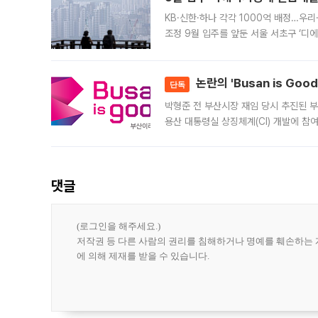
KB·신한·하나 각각 1000억 배정…우
조정 9월 입주를 앞둔 서울 서초구 ‘디
은행과 NH농협은행도 대출 취급을 검토
민은행
논란의 'Busan is Go
단독
박형준 전 부산시장 재임 당시 추진된 부산
용산 대통령실 상징체계(CI) 개발에 참
도시브랜드 사업이 공개 이후 시민 공감
댓글