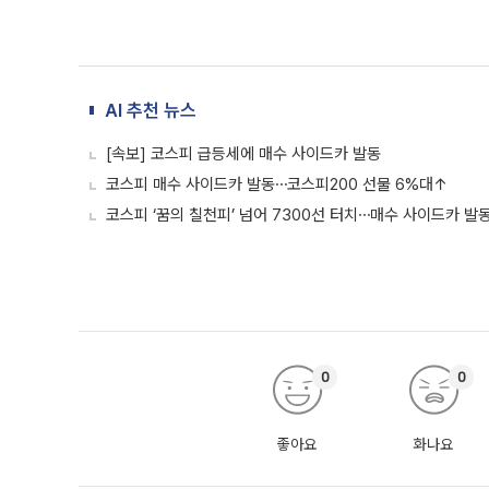
AI 추천 뉴스
[속보] 코스피 급등세에 매수 사이드카 발동
코스피 매수 사이드카 발동⋯코스피200 선물 6%대↑
코스피 ‘꿈의 칠천피’ 넘어 7300선 터치⋯매수 사이드카 발
0
0
좋아요
화나요