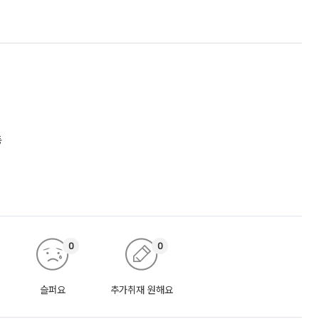
동
0
0
슬퍼요
추가취재 원해요