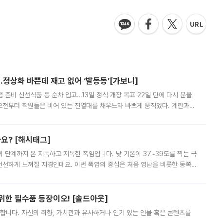
…정상화 바쁜데 재고 없어 ‘발동동’[가보니]
준비 신선식품 등 순차 입고…13일 정식 개장 목표 22일 만에 다시 문을
오전부터 직원들은 비어 있는 진열대를 채우느라 바쁘게 움직였다. 계란과
리를 잡기 시작했지만, 매장 곳곳엔 여전히 텅 빈 매대가 먼저 눈에 들어왔
까요? [해시태그]
’의 단계까지 온 지독하고 지독한 폭염입니다. 낮 기온이 37~39도를 찍는 극
 선선하게 느껴질 지경인데요. 이번 폭염의 중심은 처음 영남을 비롯한 동쪽
 북서풍이 산맥을 넘어 영남 쪽으로 내려오면서 뜨겁고 건조해졌는데요.
 위한 필수품 등장이오! [솔드아웃]
합니다. 자신의 취향, 가치관과 유사하거나 인기 있는 인물 혹은 콘텐츠를