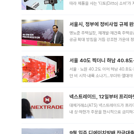
따라 제품을 사는 '디토(Ditto) 소비
어디일까요? 아이돌 콘서트 시작을 기다
서울시, 정부에 정비사업 규제 완화
명노준 주택실장, 재개발·재건축 주택공
공급 확대 방침을 거듭 강조한 가운데 정
면 반박하고 나섰다. 명노준 서울시 주택
서울 40도 찍더니 하남 40.8도
서울ㆍ노원 40.2도 이어 하남 40.8도
안 비 시작·내륙 소나기…무더위·열대야 
에서도 40도를 웃도는 기온이 관측됐다
의 극심한
넥스트레이드, 12일부터 프리마
대체거래소(ATS) 넥스트레이드가 프리
내 상·하한가 주문을 한시적으로 금지하
가 체결 사례와 관련해 설명자료를 내고
9월 입주 디에이치방배 잔금대출