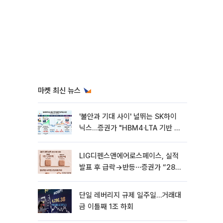
마켓 최신 뉴스
'불안과 기대 사이' 널뛰는 SK하이
닉스…증권가 "HBM4·LTA 기반 펀
터멘털 견고"
LIG디펜스앤에어로스페이스, 실적
발표 후 급락→반등⋯증권가 “28년
까지 튼튼”
단일 레버리지 규제 일주일…거래대
금 이틀째 1조 하회