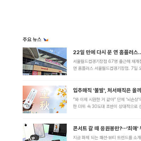
주요 뉴스
22일 만에 다시 문 연 홈플러스
서울월드컵경기장점 67명 출근해 재개점 
연 홈플러스 서울월드컵경기장점. 7일 
우유, 과일 같은 신선식품이 차근차근 자
입추매직 '불발', 처서매직은 올
“와 이제 시원한 거 같아” 단체 ‘뇌손상
한 더위 속 30도대 초반이 상대적으로
지역에 있었습니다. 7월 말에는 서풍과
콘서트 갈 때 응원봉만?⋯'최애'
지금 화제 되는 패션·뷰티 트렌드를 소개