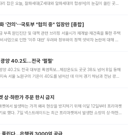
'가 자리 잡은 오늘, 잘파세대(Z세대와 알파세대의 합성어)의 눈길이 쏠린 곳은
리는 공연장. 응원봉만큼이나 눈에 띄는 게 있습니다. 공연이 시작되기
 '건의'⋯국토부 "협의 중" 입장만 [종합]
급 부족 원인진단 및 대책 관련 브리핑 서울시가 재개발·재건축을 통한 주택
비사업으로 인한 '이주 대란' 우려와 정부와의 정책 엇박자 논란에 대해 정
실장은 2031년까지 31만 가구 착공 목표에 차질이 없다는 입장이나,
·광양 40.2도…전국 '펄펄'
·광양 40.2도 전국 대부분 폭염특보…체감온도도 곳곳 38도 넘어 8일 동해
지속 서울 노원구의 기온이 40도를 넘어선 데 이어 경기 하남과 전남 광양
. 전국 대부분 지역에 폭염특보가 내려진 가운데 곳곳에서 39~40도 안팎
켓 상·하한가 주문 한시 금지
마켓에서 발생하는 가격 왜곡 현상을 방지하기 위해 이달 12일부터 프리마켓
기로 했다. 7일 넥스트레이드는 최근 프리마켓에서 발생한 소량의 상·하한
, 주문 오류로 인한 가격 급등락을 최소화하기 위한 비상 대응방안을 발표
 풀린다…은행권 3000억 공급