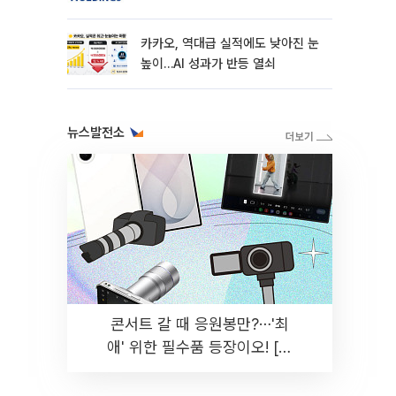
카카오, 역대급 실적에도 낮아진 눈
높이…AI 성과가 반등 열쇠
뉴스발전소
콘서트 갈 때 응원봉만?⋯'최
애' 위한 필수품 등장이오! [솔
드아웃]