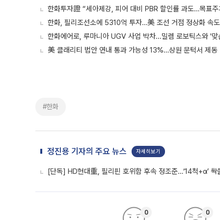
한화투자證 “세아제강, 피어 대비 PBR 할인률 과도…목표주
한화, 필리조선소에 5310억 투자…美 조선 거점 정상화 속도
한화에어로, 루마니아 UGV 사업 박차...밀렘 로보틱스와 '맞
美 클래리티 법안 연내 통과 가능성 13%…상원 문턱서 제동
#한화
정진용 기자의 주요 뉴스
자세히보기
[단독] HD현대重, 필리핀 호위함 후속 정조준…‘14척+α’ 
0
0