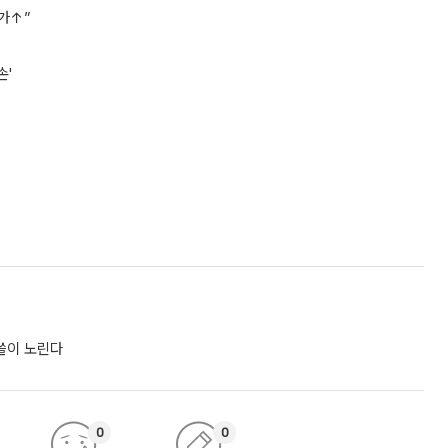
가↑”
손'
싹쓸이 노린다
0
0