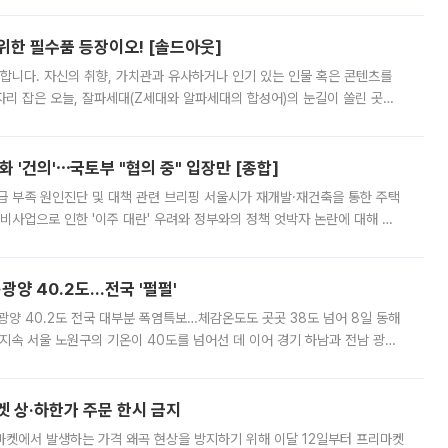
 위한 필수품 등장이오! [솔드아웃]
합니다. 자신의 취향, 가치관과 유사하거나 인기 있는 인물 혹은 콘텐츠를
'가 자리 잡은 오늘, 잘파세대(Z세대와 알파세대의 합성어)의 눈길이 쏠린 곳은
리는 공연장. 응원봉만큼이나 눈에 띄는 게 있습니다. 공연이 시작되기
 '건의'⋯국토부 "협의 중" 입장만 [종합]
급 부족 원인진단 및 대책 관련 브리핑 서울시가 재개발·재건축을 통한 주택
비사업으로 인한 '이주 대란' 우려와 정부와의 정책 엇박자 논란에 대해 정
실장은 2031년까지 31만 가구 착공 목표에 차질이 없다는 입장이나,
·광양 40.2도…전국 '펄펄'
·광양 40.2도 전국 대부분 폭염특보…체감온도도 곳곳 38도 넘어 8일 동해
지속 서울 노원구의 기온이 40도를 넘어선 데 이어 경기 하남과 전남 광양
. 전국 대부분 지역에 폭염특보가 내려진 가운데 곳곳에서 39~40도 안팎
켓 상·하한가 주문 한시 금지
마켓에서 발생하는 가격 왜곡 현상을 방지하기 위해 이달 12일부터 프리마켓