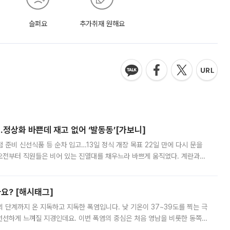
슬퍼요
추가취재 원해요
…정상화 바쁜데 재고 없어 ‘발동동’[가보니]
준비 신선식품 등 순차 입고…13일 정식 개장 목표 22일 만에 다시 문을
오전부터 직원들은 비어 있는 진열대를 채우느라 바쁘게 움직였다. 계란과
리를 잡기 시작했지만, 매장 곳곳엔 여전히 텅 빈 매대가 먼저 눈에 들어왔
까요? [해시태그]
’의 단계까지 온 지독하고 지독한 폭염입니다. 낮 기온이 37~39도를 찍는 극
 선선하게 느껴질 지경인데요. 이번 폭염의 중심은 처음 영남을 비롯한 동쪽
 북서풍이 산맥을 넘어 영남 쪽으로 내려오면서 뜨겁고 건조해졌는데요.