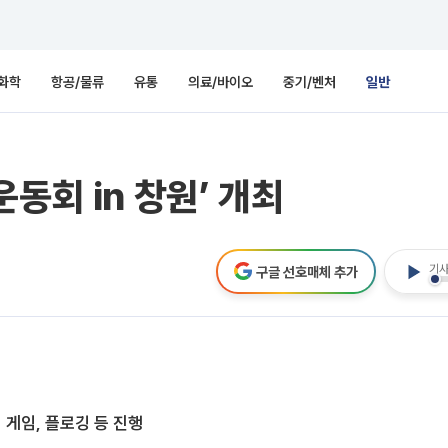
화학
항공/물류
유통
의료/바이오
중기/벤처
일반
동회 in 창원’ 개최
기사
구글 선호매체 추가
게임, 플로깅 등 진행