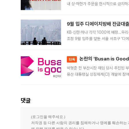
내 상·하한가 주문을 한시적으로 금지하
가 체결 사례와 관련해 설명자료를 내고
9월 입주 디에이치방배 잔금대출
KB·신한·하나 각각 1000억 배정…우
조정 9월 입주를 앞둔 서울 서초구 ‘디
은행과 NH농협은행도 대출 취급을 검토
민은행
논란의 'Busan is Go
단독
박형준 전 부산시장 재임 당시 추진된 부산
용산 대통령실 상징체계(CI) 개발에 참
도시브랜드 사업이 공개 이후 시민 공감
댓글