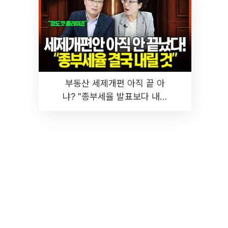
부동산 세제개편 아직 끝 아
냐? "종부세율 발표보다 내릴
것" 장기거주·양도세 전망 I 집
땅지성 I 김인만, 진미윤