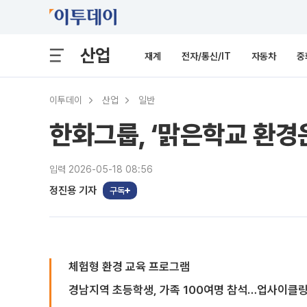
산업
재계
전자/통신/IT
자동차
중
이투데이
산업
일반
한화그룹, ‘맑은학교 환경운
입력 2026-05-18 08:56
정진용 기자
구독
체험형 환경 교육 프로그램
경남지역 초등학생, 가족 100여명 참석…업사이클링 