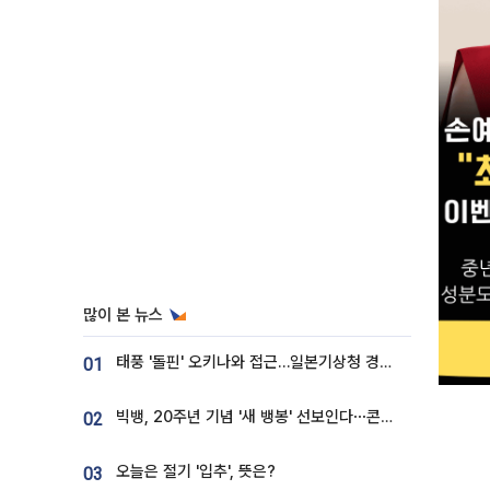
많이 본 뉴스
태풍 '돌핀' 오키나와 접근…일본기상청 경로 업데이트
01
빅뱅, 20주년 기념 '새 뱅봉' 선보인다⋯콘서트 앞두고 팝업 개최
02
오늘은 절기 '입추', 뜻은?
03