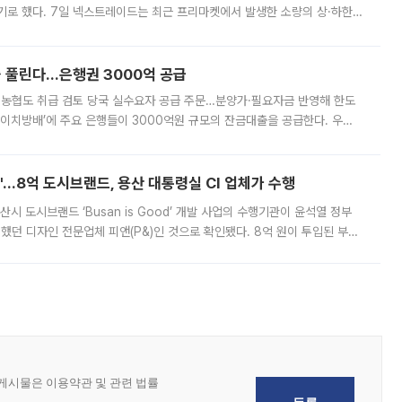
기로 했다. 7일 넥스트레이드는 최근 프리마켓에서 발생한 소량의 상·하한
, 주문 오류로 인한 가격 급등락을 최소화하기 위한 비상 대응방안을 발표
 풀린다…은행권 3000억 공급
리·농협도 취급 검토 당국 실수요자 공급 주문…분양가·필요자금 반영해 한도
에이치방배’에 주요 은행들이 3000억원 규모의 잔금대출을 공급한다. 우리
하고 있어 향후 공급 규모가 늘어날 전망이다. 7일 금융권에 따르면 KB국
od'…8억 도시브랜드, 용산 대통령실 CI 업체가 수행
시 도시브랜드 ‘Busan is Good’ 개발 사업의 수행기관이 윤석열 정부
여했던 디자인 전문업체 피앤(P&)인 것으로 확인됐다. 8억 원이 투입된 부산
 부족과 디자인 정체성 논란에 휩싸였던 만큼, 사업 선정 과정과 결과물에