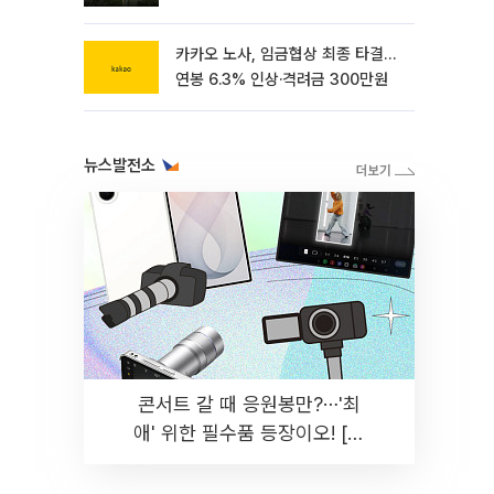
카카오 노사, 임금협상 최종 타결…
연봉 6.3% 인상·격려금 300만원
뉴스발전소
콘서트 갈 때 응원봉만?⋯'최
애' 위한 필수품 등장이오! [솔
드아웃]