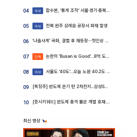
합수본, '통계 조작' 서울·경기·충북 선관위 등 추가 압수수색
04
속보
전북 완주 삼례읍 공장서 화재 발생
05
속보
‘나솔사계’ 국화, 결별 후 재등장⋯첫인상 투표 휩쓸고 ‘인기녀’ 등극
06
논란의 'Busan is Good'…8억 도시브랜드, 용산 대통령실 CI 업체가 수행
07
단독
서울도 '40도'…오늘 노원 40.2도 기록
08
속보
[특징주] 반도체 온기 탄 2차전지...삼성SDI, 장 초반 7% 넘게 껑충
09
[증시키워드] 반도체 충격 뚫은 개별 호재...포스코퓨처엠·에코프로·한화솔루션 '눈길'
10
최신 영상