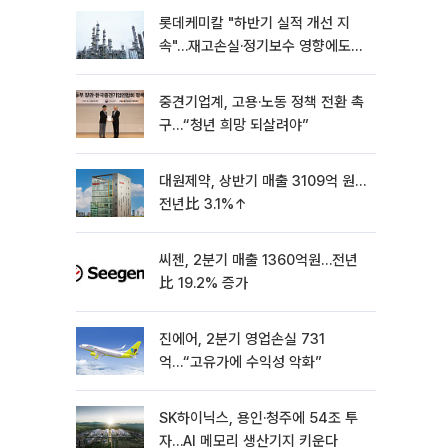
롯데케미칼 "하반기 실적 개선 지
속"…재고손실·정기보수 영향에도
흑자 유지
중견기업계, 고용·노동 정책 전환 촉
구…“청년 희망 되살려야”
대원제약, 상반기 매출 3109억 원…
전년比 3.1%↑
씨젠, 2분기 매출 1360억원…전년
比 19.2% 증가
진에어, 2분기 영업손실 731
억…“고유가에 수익성 악화”
SK하이닉스, 용인·청주에 54조 투
자…AI 메모리 생산기지 키운다