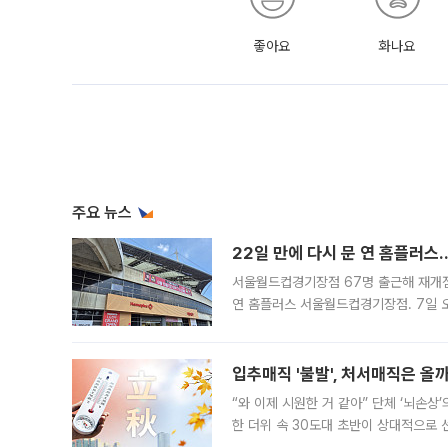
좋아요
화나요
주요 뉴스
22일 만에 다시 문 연 홈플러스
서울월드컵경기장점 67명 출근해 재개점 
연 홈플러스 서울월드컵경기장점. 7일 
우유, 과일 같은 신선식품이 차근차근 자
입추매직 '불발', 처서매직은 올
“와 이제 시원한 거 같아” 단체 ‘뇌손상
한 더위 속 30도대 초반이 상대적으로
지역에 있었습니다. 7월 말에는 서풍과