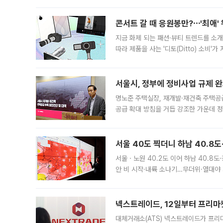
콘서트 갈 때 응원봉만?⋯'최애'
지금 화제 되는 패션·뷰티 트렌드를 소개
따라 제품을 사는 '디토(Ditto) 소비
어디일까요? 아이돌 콘서트 시작을 기다
서울시, 정부에 정비사업 규제 완화
명노준 주택실장, 재개발·재건축 주택공
공급 확대 방침을 거듭 강조한 가운데 정
면 반박하고 나섰다. 명노준 서울시 주택
서울 40도 찍더니 하남 40.8도
서울ㆍ노원 40.2도 이어 하남 40.8도
안 비 시작·내륙 소나기…무더위·열대야 
에서도 40도를 웃도는 기온이 관측됐다
의 극심한
넥스트레이드, 12일부터 프리마
대체거래소(ATS) 넥스트레이드가 프리