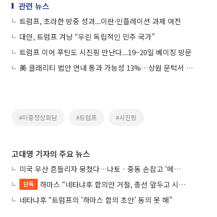
관련 뉴스
트럼프, 초라한 방중 성과...이란·인플레이션 과제 여전
대만, 트럼프 겨냥 “우린 독립적인 민주 국가”
트럼프 이어 푸틴도 시진핑 만난다...19~20일 베이징 방문
美 클래리티 법안 연내 통과 가능성 13%…상원 문턱서 제동
#미중정상회담
#트럼프
#시진핑
고대영 기자의 주요 뉴스
미국 우산 흔들리자 뭉쳤다…나토ㆍ중동 손잡고 ‘메카 공동방위’ 조약 체결
하마스 “네타냐후 합의안 거절, 총선 앞두고 시간 끌기”
단독
네타냐후 “트럼프의 '하마스 합의 초안' 동의 못 해”