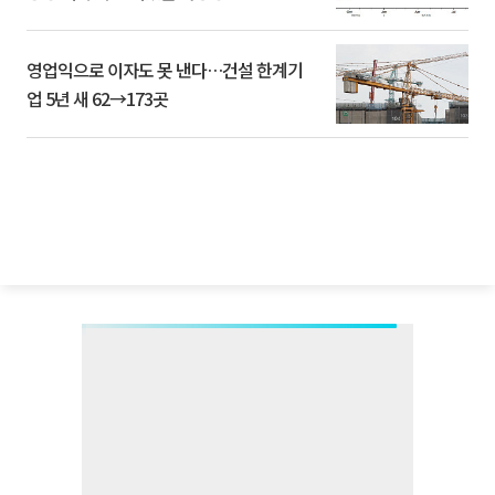
영업익으로 이자도 못 낸다…건설 한계기
업 5년 새 62→173곳