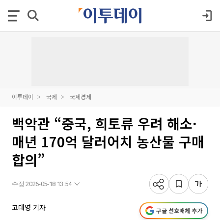
이투데이
국제
국제경제
백악관 “중국, 희토류 우려 해소·
매년 170억 달러어치 농산물 구매
합의”
수정 2026-05-18 13:54
고대영 기자
구글 선호매체 추가