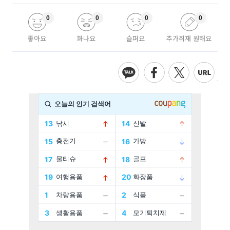
0
0
0
0
좋아요
화나요
슬퍼요
추가취재 원해요