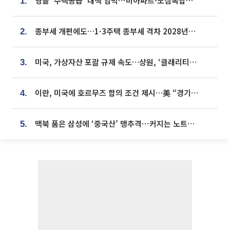
영끌 '주택공급' 대책 임박⋯비아파트·도심복합까지 총동원
1.
종부세 개편에도…1·3주택 종부세 격차 2028년부터 확대
2.
미국, 가상자산 포괄 규제 속도…상원, ‘클래리티법’ 9월 절차투표 추진
3.
이란, 미국에 호르무즈 합의 조건 제시…美 “경기 아직 안 끝나” [종합]
4.
맥북 품은 삼성에 ‘중국산’ 맹추격⋯커지는 노트북 OLED 시장
5.