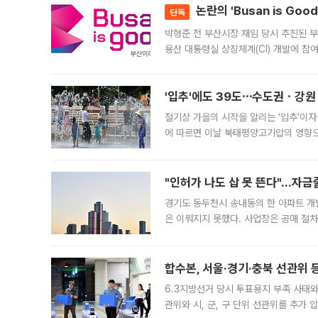
논란의 'Busan is Go
단독
박형준 전 부산시장 재임 당시 추진된 부산
용산 대통령실 상징체계(CI) 개발에 참
도시브랜드 사업이 공개 이후 시민 공감
'입추'에도 39도⋯수도권ㆍ강원
절기상 가을의 시작을 알리는 ‘입추’이자
에 따르면 이날 북태평양고기압의 영향으
도, 낮 최고기온은 31~39도로, 전국
"인허가 나도 삽 못 뜬다"…자금
경기도 동두천시 송내동의 한 아파트 개
은 이뤄지지 못했다. 사업장은 공매 절차
3차 공매까지 진행됐으나 모두 유찰됐다.
후
합수본, 서울·경기·충북 선관위 등
6.3지방선거 당시 투표용지 부족 사태
관위와 시, 군, 구 단위 선관위를 추가