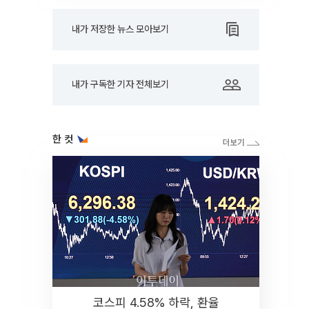
내가 저장한 뉴스 모아보기
내가 구독한 기자 전체보기
한 컷
코스피 4.58% 하락, 환율