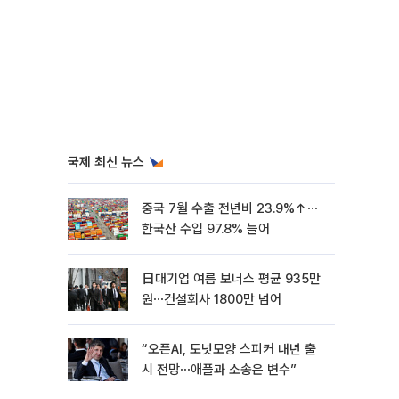
국제 최신 뉴스
중국 7월 수출 전년비 23.9%↑⋯
한국산 수입 97.8% 늘어
日대기업 여름 보너스 평균 935만
원⋯건설회사 1800만 넘어
“오픈AI, 도넛모양 스피커 내년 출
시 전망⋯애플과 소송은 변수”