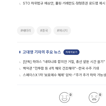
STO 하위법규 예상안, 풀링·거래한도·정형증권 로드맵 제시
#배터리
#중국
#에너지
고대영 기자의 주요 뉴스
자세히보기
[단독] 하마스 “네타냐후 합의안 거절, 총선 앞둔 시간 끌기”
백악관 “전투함 등 4척 해외 건조해야”⋯한국 수주 기대
스페이스X 1차 '보호예수 해제' 임박⋯“주가 추가 하락 가능성
0
0