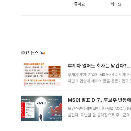
좋아요
화나요
주요 뉴스
후계자 없어도 회사는 남긴다?…‘
후계자 부재 기업에 M&A·EBO 세제 
이던 기업승계 세제의 문을 동종기업과 
대신 M&A나 임직원 인수(EBO)를 통
늘
MSCI 발표 D-7…후보주 반등
모건스탠리캐피털인터내셔널(MSCI) 8
쏠린다. 지난달 말 급락장으로 후보군의
가능성과 지수 추종 자금 유입 기대가 