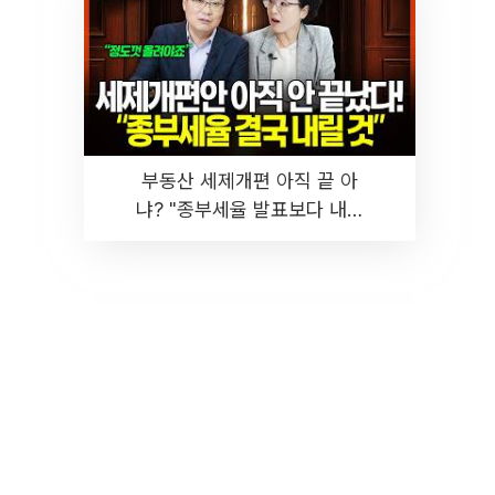
부동산 세제개편 아직 끝 아
냐? "종부세율 발표보다 내릴
것" 장기거주·양도세 전망 I 집
땅지성 I 김인만, 진미윤