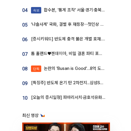
합수본, '통계 조작' 서울·경기·충북 선관위 등 추가 압수수색
04
속보
‘나솔사계’ 국화, 결별 후 재등장⋯첫인상 투표 휩쓸고 ‘인기녀’ 등극
05
[증시키워드] 반도체 충격 뚫은 개별 호재...포스코퓨처엠·에코프로·한화솔루션 '눈길'
06
톰 홀랜드♥젠데이아, 비밀 결혼 파티 포착⋯호텔 대관비만 9억
07
논란의 'Busan is Good'…8억 도시브랜드, 용산 대통령실 CI 업체가 수행
08
단독
[특징주] 반도체 온기 탄 2차전지...삼성SDI, 장 초반 7% 넘게 껑충
09
[오늘의 증시일정] 파마리서치·금호석유화학·코오롱인더·상상인증권 등
10
최신 영상