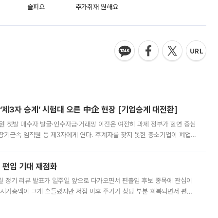
슬퍼요
추가취재 원해요
제3자 승계’ 시험대 오른 中企 현장 [기업승계 대전환]
지원 첫발 매수자 발굴·인수자금·거래망 이전은 여전히 과제 정부가 혈연 중심
장기근속 임직원 등 제3자에게 연다. 후계자를 찾지 못한 중소기업이 폐업
해 기술과 일자리를 남기도록 하겠다는 취지다. 다만 세금 감면만으로 거래를
에 편입 기대 재점화
월 정기 리뷰 발표가 일주일 앞으로 다가오면서 편출입 후보 종목에 관심이
 시가총액이 크게 흔들렸지만 저점 이후 주가가 상당 부분 회복되면서 편입
다시 부각되고 있다. 7일 금융투자업계에 따르면 MSCI는 한국시간으로 오는