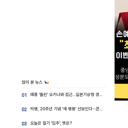
많이 본 뉴스
태풍 '돌핀' 오키나와 접근…일본기상청 경로 업데이트
01
빅뱅, 20주년 기념 '새 뱅봉' 선보인다⋯콘서트 앞두고 팝업 개최
02
오늘은 절기 '입추', 뜻은?
03