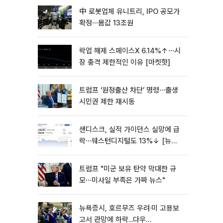
中 로봇업체 유니트리, IPO 공모가
확정⋯몸값 13조원
락업 해제 스페이스X 6.14%↑⋯시
장 충격 제한적인 이유 [마켓핫]
트럼프 ‘원정출산 차단’ 명령⋯출생
시민권 제한 재시동
샌디스크, 실적 가이던스 실망에 급
락⋯웨스턴디지털도 13%↓ [뉴욕
증시 무버]
트럼프 "미군 보유 탄약 막대한 규
모⋯미사일 부족은 가짜 뉴스"
뉴욕증시, 호르무즈 우려·미 고용보
고서 관망에 하락...다우