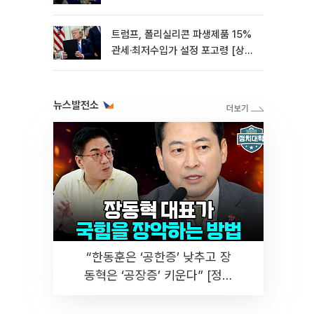
0.85%↓[종합]
트럼프, 폴리실리콘 파생제품 15%
관세·최저수입가 설정 포고령 [상
보]
뉴스발전소
“한동훈은 ‘공한증’ 낮추고 장
동혁은 ‘공장증’ 키운다” [정치
대학]