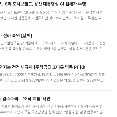
od'…8억 도시브랜드, 용산 대통령실 CI 업체가 수행
시 도시브랜드 ‘Busan is Good’ 개발 사업의 수행기관이 윤석열 정부
여했던 디자인 전문업체 피앤(P&)인 것으로 확인됐다. 8억 원이 투입된 부산
 부족과 디자인 정체성 논란에 휩싸였던 만큼, 사업 선정 과정과 결과물에
ㆍ전라 폭염 [날씨]
 금요일인 7일 낮 기온이 최고 39도까지 오르며 폭염이 이어지겠다. 기상청
로 전국 대부분 지역의 기온이 평년보다 높겠다. 아침 최저기온은 22~27
 대부분 지역에 폭염특보가 발효된 가운데 최고체감온도는 35도 안팎까지 올라
줄 죄는 건전성 규제 [주택공급 또다른 병목 PF]①
발 사업장. 2023년 주택건설사업계획 승인을 받아 인허가를 마쳤지만 착공
에 들어갔고, 감정가 362억원인 이 사업장은 약 20% 할인된 288억원에
 현재는 4차 공매를 위한 조건 협의가 진행 중이다. 수도권의 주요 주거 배
 압수수색… ‘조작 지침’ 확인
와 투표율 통계조작 등을 수사 중인 검경 합동수사본부가 서울·경기·충북 선
 압수수색에 나섰다. 7일 국민참정권 침해 진상규명을 위한 검경 합동수사본