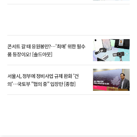
콘서트 갈 때 응원봉만?⋯'최애' 위한 필수
품 등장이오! [솔드아웃]
서울시, 정부에 정비사업 규제 완화 '건
의'⋯국토부 "협의 중" 입장만 [종합]