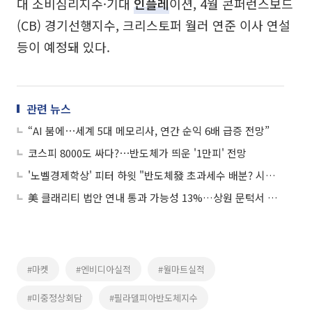
대 소비심리지수·기대
인플레
이션, 4월 콘퍼런스보드
(CB) 경기선행지수, 크리스토퍼 월러 연준 이사 연설
등이 예정돼 있다.
관련 뉴스
“AI 붐에⋯세계 5대 메모리사, 연간 순익 6배 급증 전망”
코스피 8000도 싸다?⋯반도체가 띄운 '1만피' 전망
'노벨경제학상' 피터 하윗 "반도체發 초과세수 배분? 시기상조"
美 클래리티 법안 연내 통과 가능성 13%…상원 문턱서 제동
#마켓
#엔비디아실적
#월마트실적
#미중정상회담
#필라델피아반도체지수