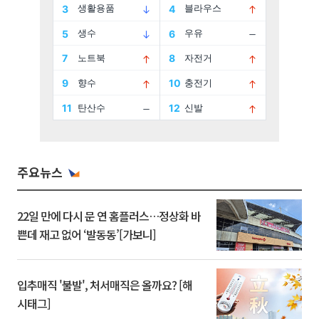
주요뉴스
22일 만에 다시 문 연 홈플러스…정상화 바
쁜데 재고 없어 ‘발동동’[가보니]
입추매직 '불발', 처서매직은 올까요? [해
시태그]