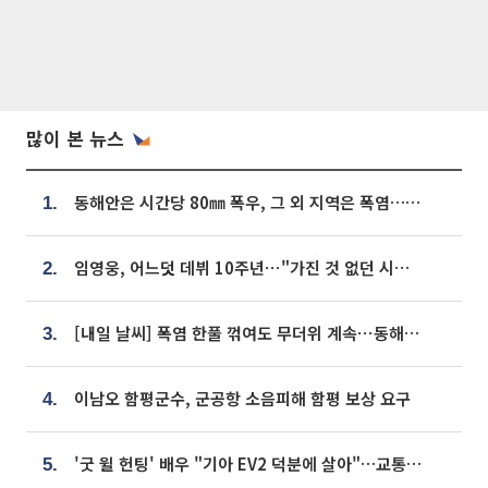
많이 본 뉴스
동해안은 시간당 80㎜ 폭우, 그 외 지역은 폭염…‘극과 극 날씨’
1.
임영웅, 어느덧 데뷔 10주년⋯"가진 것 없던 시절, 내 앞엔 20명의 팬뿐"
2.
[내일 날씨] 폭염 한풀 꺾여도 무더위 계속⋯동해안 이틀 연속 비
3.
이남오 함평군수, 군공항 소음피해 함평 보상 요구
4.
'굿 윌 헌팅' 배우 "기아 EV2 덕분에 살아"…교통사고 후 안전성 극찬
5.