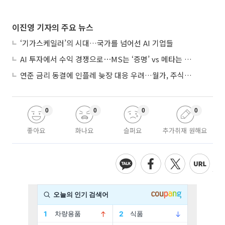
이진영 기자의 주요 뉴스
‘기가스케일러’의 시대…국가를 넘어선 AI 기업들
AI 투자에서 수익 경쟁으로⋯MS는 ‘증명’ vs 메타는 ‘숙제’
연준 금리 동결에 인플레 늦장 대응 우려…월가, 주식도 채권도 던졌다
0
0
0
0
좋아요
화나요
슬퍼요
추가취재 원해요