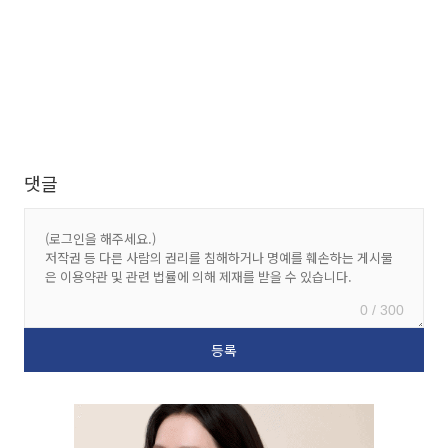
댓글
0 / 300