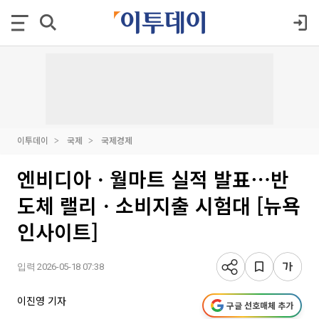
이투데이
국제
국제경제
엔비디아ㆍ월마트 실적 발표⋯반
도체 랠리ㆍ소비지출 시험대 [뉴욕
인사이트]
입력 2026-05-18 07:38
이진영 기자
구글 선호매체 추가