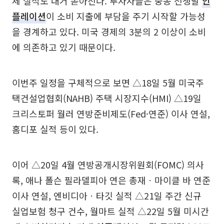
체 실적도 대거 쏟아진다. 투자자들은 중동 전쟁발
인
플레이션
이 소비 지출에 부담을 주기 시작할 가능성
을 경계하고 있다. 미국 경제의 3분의 2 이상이 소비
에 의존하고 있기 때문이다.
이번주 일정을 구체적으로 보면 △18일 5월 미국주
택건설업협회(NAHB) 주택 시장지수(HMI) △19일
크리스토퍼 월러 연방준비제도(Fed·연준) 이사 연설,
홈디포 실적 등이 있다.
이어 △20일 4월 연방공개시장위원회(FOMC) 의사
록, 애나 폴슨 필라델피아 연은 총재ㆍ마이클 바 연준
이사 연설, 엔비디아ㆍ타깃 실적 △21일 주간 신규
실업보험 청구 건수, 월마트 실적 △22일 5월 미시간